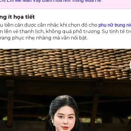
 Chị Em Mê Mẩn Váy Đầm Hoa Nhí Trong Mùa Hè
ng ít họa tiết
ầu tiên cần được cân nhắc khi chọn đồ cho
phụ nữ trung ni
 tôn lên vẻ thanh lịch, không quá phô trương. Sự tinh tế 
trang phục nhẹ nhàng mà vẫn nổi bật.