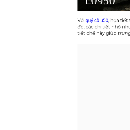
Với
, họa tiế
quý cô u50
đó, các chi tiết nhỏ 
tiết chế này giúp
trun