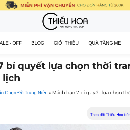
ALE - OFF
BLOG
GIỚI THIỆU
QUÀ TẶNG MẸ
 bí quyết lựa chọn thời tra
 lịch
»
Mách bạn 7 bí quyết lựa chọn thờ
n Chọn Đồ Trung Niên
5
Theo dõi Thiều Hoa trê