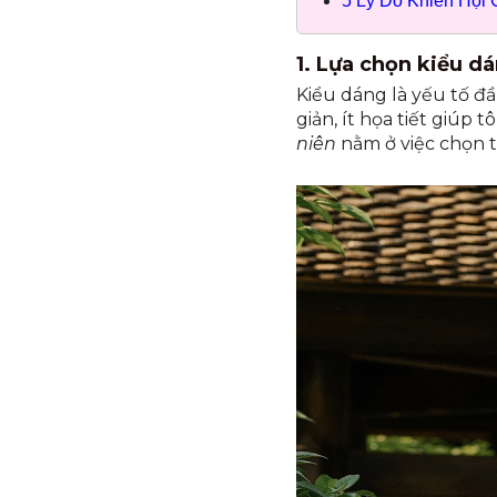
5 Lý Do Khiến Hội
1. Lựa chọn kiểu dá
Kiểu dáng là yếu tố đ
giản, ít họa tiết giúp
niên
nằm ở việc chọn 