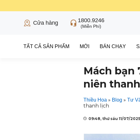
1800.9246
Cửa hàng
(Miễn Phí)
TẤT CẢ SẢN PHẨM
MỚI
BÁN CHẠY
S
Mách bạn 7
niên thanh
»
»
Thiều Hoa
Blog
Tư Vấ
thanh lịch
09:48, thứ sáu 11/07/202