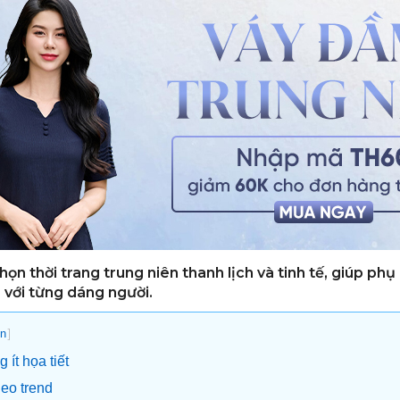
ọn thời trang trung niên thanh lịch và tinh tế, giúp phụ 
 với từng dáng người.
]
n
 ít họa tiết
heo trend