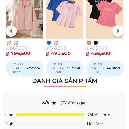
₫
₫
₫
885,000
₫
545,000
₫
485,000
796,500
490,500
436,500
₫
₫
₫
FLASH
FLASH
FLASH
SALE
62:20:23
SALE hết
39:35:37
SALE
44:08:20
hết sau
sau
hết sau
ĐÁNH GIÁ SẢN PHẨM
5/5
(37 đánh giá)
5
Rất hài lòng
4
Hài lòng