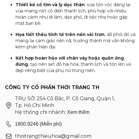
Thiết kế cổ tim và ly dọc thân
: vừa tôn vóc dáng lại
vừa mang nét cổ điển thanh lịch, phù hợp với nhiều
hoàn cảnh như đi làm, dạo phố, đi tiệc nhẹ hoặc gặp
mặt bạn bè.
Họa tiết thêu tinh tế trên nền vải trơn
, dễ phối đồ và
mang lại cảm giác nền nã, trưởng thành mà vẫn không
kém phần hiện đại.
Kết hợp hoàn hảo với chân váy hoặc quần ống
đứng
, tạo nên set đồ hài hòa, thanh lịch và tôn lên vẻ
đẹp riêng biệt của phụ nữ trung niên.
CÔNG TY CỔ PHẦN THỜI TRANG TH
TRỤ SỞ: 254 Cô Bắc, P. Cô Giang, Quận 1,
Tp. Hồ Chí Minh
Hệ thống chi nhánh:
Xem thêm
1800.9246 (Miễn phí)
thoitrangthieuhoa@gmail.com