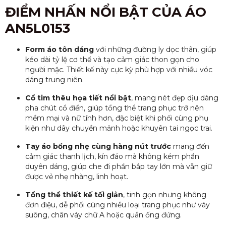
ĐIỂM NHẤN NỔI BẬT CỦA ÁO
AN5L0153
Form áo tôn dáng
với những đường ly dọc thân, giúp
kéo dài tỷ lệ cơ thể và tạo cảm giác thon gọn cho
người mặc. Thiết kế này cực kỳ phù hợp với nhiều vóc
dáng trung niên.
Cổ tim thêu họa tiết nổi bật
, mang nét đẹp dịu dàng
pha chút cổ điển, giúp tổng thể trang phục trở nên
mềm mại và nữ tính hơn, đặc biệt khi phối cùng phụ
kiện như dây chuyền mảnh hoặc khuyên tai ngọc trai.
Tay áo bồng nhẹ cùng hàng nút trước
mang đến
cảm giác thanh lịch, kín đáo mà không kém phần
duyên dáng, giúp che đi phần bắp tay lớn mà vẫn giữ
được vẻ nhẹ nhàng, linh hoạt.
Tổng thể thiết kế tối giản
, tinh gọn nhưng không
đơn điệu, dễ phối cùng nhiều loại trang phục như váy
suông, chân váy chữ A hoặc quần ống đứng.