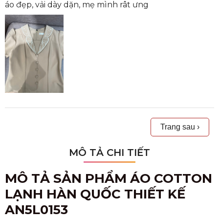
áo đẹp, vải dày dặn, mẹ mình rât ưng
Trang sau ›
MÔ TẢ CHI TIẾT
MÔ TẢ SẢN PHẨM ÁO COTTON
LẠNH HÀN QUỐC THIẾT KẾ
AN5L0153