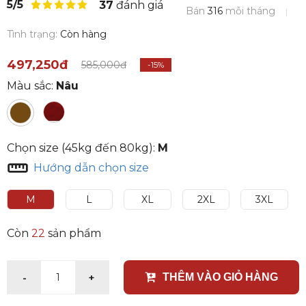
5/5
37
đánh giá
Bán
316
mỗi tháng
Tình trạng:
Còn hàng
497,250đ
585,000đ
-15%
Màu sắc:
Nâu
Chọn size (45kg đến 80kg):
M
Hướng dẫn chọn size
M
L
XL
2XL
3XL
Còn
22
sản phẩm
-
+
1
THÊM VÀO GIỎ HÀNG