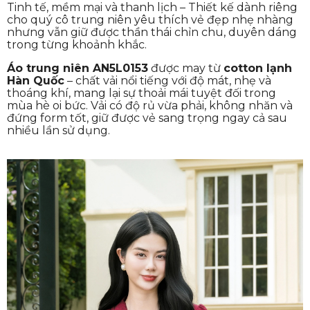
Tinh tế, mềm mại và thanh lịch – Thiết kế dành riêng
cho quý cô trung niên yêu thích vẻ đẹp nhẹ nhàng
nhưng vẫn giữ được thần thái chỉn chu, duyên dáng
trong từng khoảnh khắc.
Áo trung niên AN5L0153
được may từ
cotton lạnh
Hàn Quốc
– chất vải nổi tiếng với độ mát, nhẹ và
thoáng khí, mang lại sự thoải mái tuyệt đối trong
mùa hè oi bức. Vải có độ rủ vừa phải, không nhăn và
đứng form tốt, giữ được vẻ sang trọng ngay cả sau
nhiều lần sử dụng.