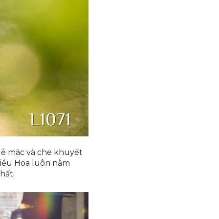
 dễ mặc và che khuyết
hiều Hoa luôn nằm
hất.