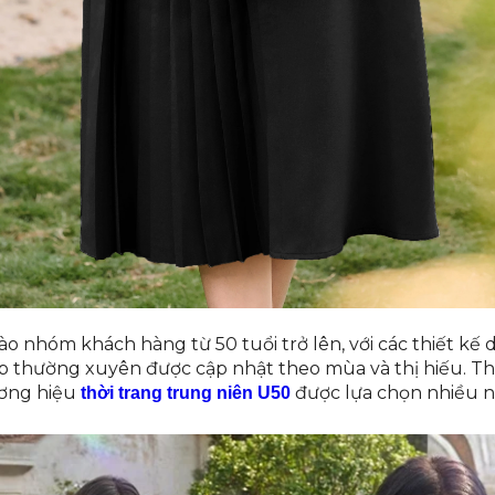
o nhóm khách hàng từ 50 tuổi trở lên, với các thiết kế
ập thường xuyên được cập nhật theo mùa và thị hiếu. T
ương hiệu
được lựa chọn nhiều n
thời trang trung niên U50