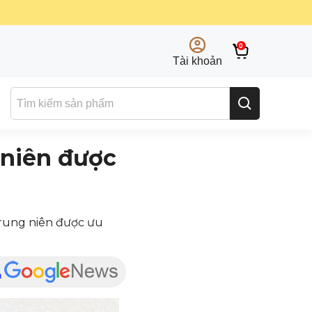
0
Tài khoản
 niên được
trung niên được ưu
n