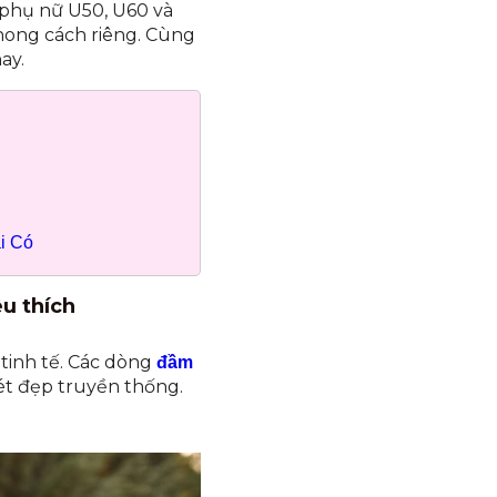
 phụ nữ U50, U60 và
hong cách riêng. Cùng
ay.
i Có
u thích
 tinh tế. Các dòng
đầm
ét đẹp truyền thống.