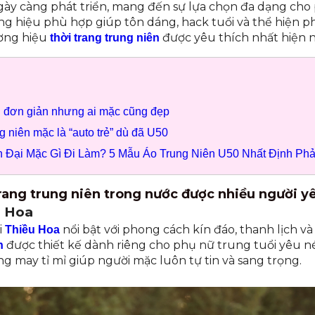
ày càng phát triển, mang đến sự lựa chọn đa dạng cho
ng hiệu phù hợp giúp tôn dáng, hack tuổi và thể hiện p
ơng hiệu
được yêu thích nhất hiện n
thời trang trung niên
n đơn giản nhưng ai mặc cũng đẹp
g niên mặc là “auto trẻ” dù đã U50
n Đại Mặc Gì Đi Làm? 5 Mẫu Áo Trung Niên U50 Nhất Định Phả
rang trung niên trong nước được nhiều người yê
u Hoa
i
nổi bật với phong cách kín đáo, thanh lịch và
Thiều Hoa
được thiết kế dành riêng cho phụ nữ trung tuổi yêu n
n
ng may tỉ mỉ giúp người mặc luôn tự tin và sang trọng.