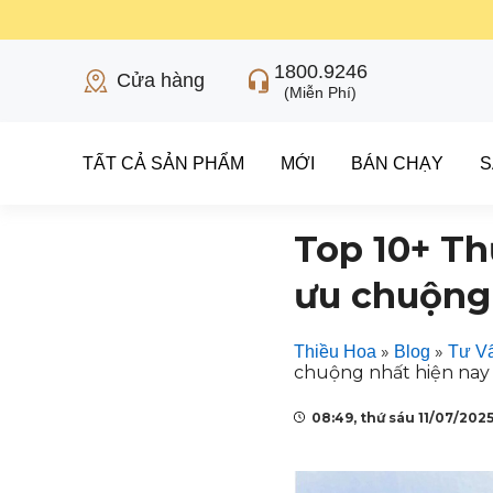
1800.9246
Cửa hàng
(Miễn Phí)
TẤT CẢ SẢN PHẨM
MỚI
BÁN CHẠY
S
Top 10+ Th
ưu chuộng
»
»
Thiều Hoa
Blog
Tư Vấ
chuộng nhất hiện nay
08:49, thứ sáu 11/07/202