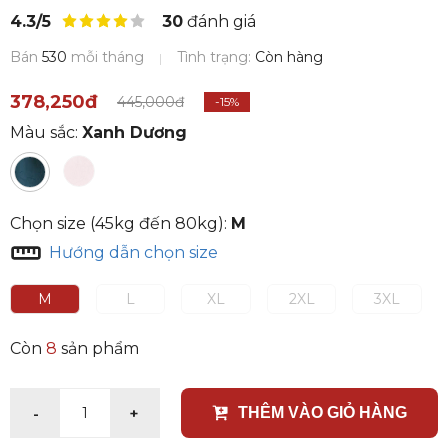
4.3/5
30
đánh giá
Bán
530
mỗi tháng
Tình trạng:
Còn hàng
378,250đ
445,000đ
-15%
Màu sắc:
Xanh Dương
Chọn size (45kg đến 80kg):
M
Hướng dẫn chọn size
M
L
XL
2XL
3XL
Còn
8
sản phẩm
-
+
1
THÊM VÀO GIỎ HÀNG