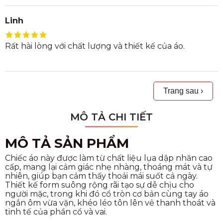
Linh
Rất hài lòng với chất lượng và thiết kế của áo.
Trang sau ›
MÔ TẢ CHI TIẾT
MÔ TẢ SẢN PHẨM
Chiếc áo này được làm từ chất liệu lụa dập nhăn cao
cấp, mang lại cảm giác nhẹ nhàng, thoáng mát và tự
nhiên, giúp bạn cảm thấy thoải mái suốt cả ngày.
Thiết kế form suông rộng rãi tạo sự dễ chịu cho
người mặc, trong khi đó cổ tròn cơ bản cùng tay áo
ngắn ôm vừa vặn, khéo léo tôn lên vẻ thanh thoát và
tinh tế của phần cổ và vai.