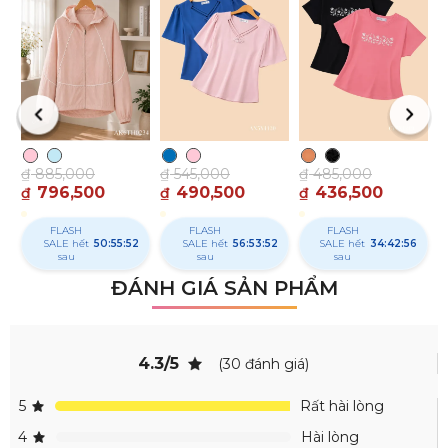
₫
₫
₫
885,000
₫
545,000
₫
485,000
796,500
490,500
436,500
₫
₫
₫
FLASH
FLASH
FLASH
SALE hết
50:55:51
SALE hết
56:53:51
SALE hết
34:42:55
sau
sau
sau
ĐÁNH GIÁ SẢN PHẨM
4.3/5
(30 đánh giá)
5
Rất hài lòng
4
Hài lòng