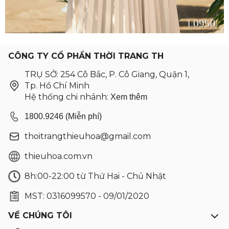
CÔNG TY CỔ PHẦN THỜI TRANG TH
TRỤ SỞ: 254 Cô Bắc, P. Cô Giang, Quận 1,
Tp. Hồ Chí Minh
Hệ thống chi nhánh:
Xem thêm
1800.9246 (Miễn phí)
thoitrangthieuhoa@gmail.com
thieuhoa.com.vn
8h:00-22:00 từ Thứ Hai - Chủ Nhật
MST: 0316099570 - 09/01/2020
VỀ CHÚNG TÔI