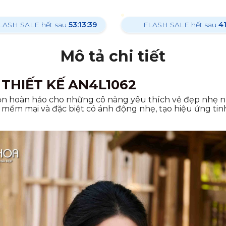
LASH SALE hết sau
53:13:38
FLASH SALE hết sau
4
Mô tả chi tiết
THIẾT KẾ AN4L1062
họn hoàn hảo cho những cô nàng yêu thích vẻ đẹp nhẹ nh
 mềm mại và đặc biệt có ánh động nhẹ, tạo hiệu ứng tinh