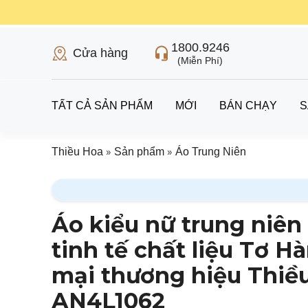
1800.9246
Cửa hàng
(Miễn Phí)
TẤT CẢ SẢN PHẨM
MỚI
BÁN CHẠY
S
»
»
Thiều Hoa
Sản phẩm
Áo Trung Niên
Áo kiểu nữ trung niên 
tinh tế chất liệu Tơ 
mại thương hiệu Thiề
AN4L1062