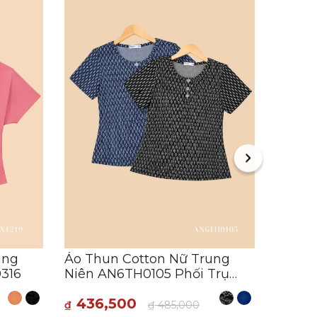
Áo Ki
Niên 
AN5X1
400
₫
F
ung
Áo Thun Cotton Nữ Trung
0316
Niên AN6TH0105 Phối Trụ
Nút
436,500
₫
₫
485,000