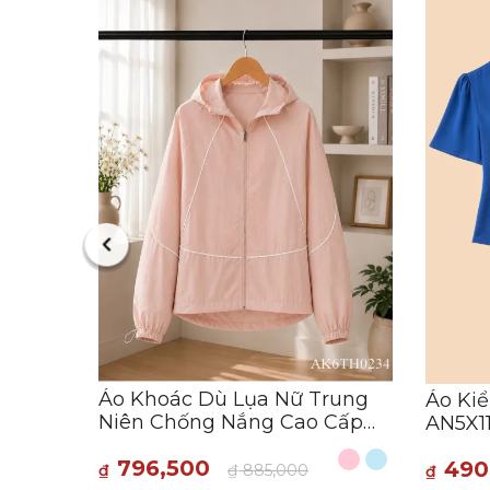
Peplum
Nữ
3:19:17
Áo Khoác Dù Lụa Nữ Trung
Áo Kiể
Niên Chống Nắng Cao Cấp
AN5X1
AK6TH0234
796,500
490
₫
₫
885,000
₫