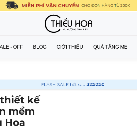
ALE - OFF
BLOG
GIỚI THIỆU
QUÀ TẶNG MẸ
FLASH SALE hết sau
32:52:49
thiết kế
Hàn mềm
u Hoa