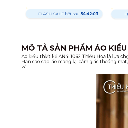
FLASH SALE hết sau
54:42:02
F
MÔ TẢ SẢN PHẨM ÁO KIỂU 
Áo kiểu thiết kế AN4L1062 Thiều Hoa là lựa c
Hàn cao cấp, áo mang lại cảm giác thoáng mát,
vải.