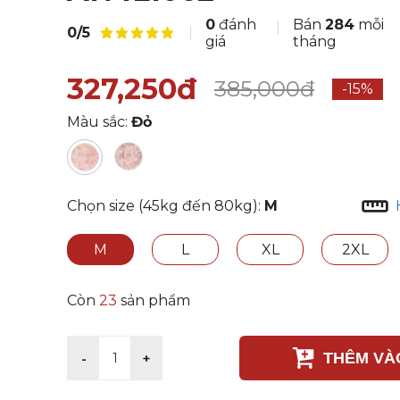
0
đánh
Bán
284
mỗi
0/5
giá
tháng
327,250đ
385,000đ
-15%
Màu sắc:
Đỏ
Chọn size (45kg đến 80kg):
M
M
L
XL
2XL
Còn
23
sản phẩm
THÊM VÀ
-
+
1