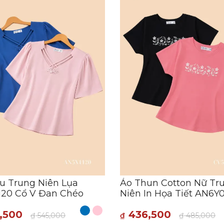
u Trung Niên Lụa
Áo Thun Cotton Nữ Tr
120 Cổ V Đan Chéo
Niên In Họa Tiết AN6Y
,500
436,500
₫
545,000
₫
₫
485,000