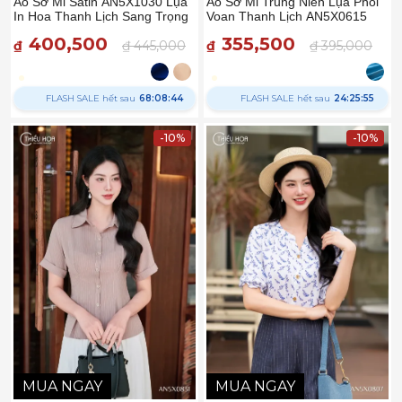
Áo Sơ Mi Satin AN5X1030 Lụa
Áo Sơ Mi Trung Niên Lụa Phối
In Hoa Thanh Lịch Sang Trọng
Voan Thanh Lịch AN5X0615
400,500
355,500
₫
₫ 445,000
₫
₫ 395,000
FLASH SALE hết sau
68:08:43
FLASH SALE hết sau
24:25:54
-10%
-10%
MUA NGAY
MUA NGAY