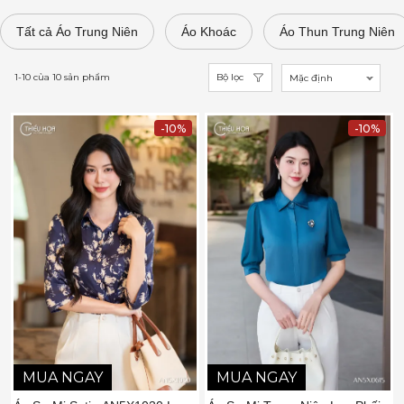
Tất cả Áo Trung Niên
Áo Khoác
Áo Thun Trung Niên
1-10
của
10
sản phẩm
Bộ lọc
Mặc định
-10%
-10%
MUA NGAY
MUA NGAY