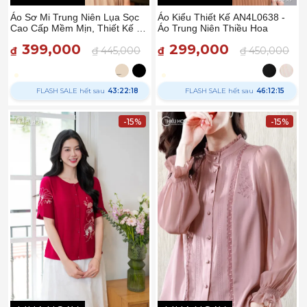
Áo Sơ Mi Trung Niên Lụa Sọc
Áo Kiểu Thiết Kế AN4L0638 -
Cao Cấp Mềm Mịn, Thiết Kế Nơ
Áo Trung Niên Thiều Hoa
Thanh Nhã AN5X0722 - Thiều
399,000
299,000
Hoa
₫
₫ 445,000
₫
₫ 450,000
FLASH SALE hết sau
43:22:17
FLASH SALE hết sau
46:12:14
-15%
-15%