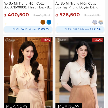
Áo Sơ Mi Trung Niên Cotton
Áo Sơ Mi Trung Niên Cotton
Sọc AN5X0831 Thiều Hoa - Bí
Lụa Tay Phồng Duyên Dáng
Quyết Thon Gọn & Thanh Lịch
AN5X0807 - Thiều Hoa
400,500
526,500
₫
₫ 445,000
₫
₫ 585,000
FLASH SALE hết sau
55:09:34
FLASH SALE hết sau
25:21:53
-10%
-34%
MUA NGAY
MUA NGAY