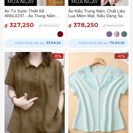
MUA NGAY
MUA NGAY
Áo Tơ Xước Thiết Kế
Áo Kiểu Trung Niên, Chất Liệu
AN5L0237 - Áo Trung Niên
Lụa Mềm Mát, Kiểu Dáng Sang
Thiều Hoa
Trọng, Lịch Sự Thương Hiệu
327,250
378,250
₫
₫ 385,000
Thiều Hoa AD3C0934
₫
₫ 445,000
FLASH SALE hết sau
33:04:23
FLASH SALE hết sau
70:04:19
-15%
-10%