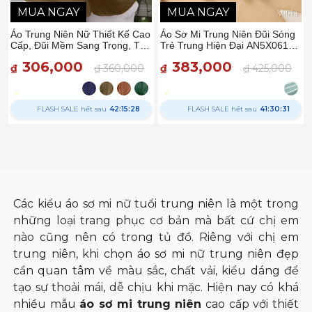
MUA NGAY
MUA NGAY
Áo Trung Niên Nữ Thiết Kế Cao
Áo Sơ Mi Trung Niên Đũi Sóng
Cấp, Đũi Mềm Sang Trọng, Trẻ
Trẻ Trung Hiện Đại AN5X0614
Trung, Chất Liệu Mềm Mại
– Thiều Hoa
306,000
383,000
Thiều Hoa AD3H0917
₫
₫ 360,000
₫
₫ 425,000
FLASH SALE hết sau
42:15:27
FLASH SALE hết sau
41:30:30
Các kiểu áo sơ mi nữ tuổi trung niên là một trong
những loại trang phục cơ bản mà bất cứ chị em
nào cũng nên có trong tủ đồ. Riêng với chị em
trung niên, khi chọn áo sơ mi nữ trung niên đẹp
cần quan tâm về màu sắc, chất vải, kiểu dáng để
tạo sự thoải mái, dễ chịu khi mặc. Hiện nay có khá
nhiều mẫu
áo sơ mi trung niên
cao cấp với thiết