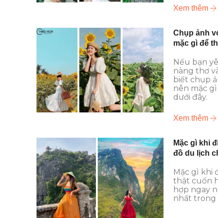
Xem thêm
Chụp ảnh v
mặc gì để t
Nếu bạn yê
nàng thơ v
biết chụp 
nên mặc gì 
dưới đây.
Xem thêm
Mặc gì khi đ
đồ du lịch 
Mặc gì khi 
thật cuốn 
hợp ngay nh
nhất trong b