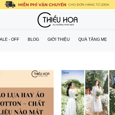
ALE - OFF
BLOG
GIỚI THIỆU
QUÀ TẶNG MẸ