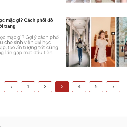
học mặc gì? Cách phối đồ
ời trang
học mặc gì? Gợi ý cách phối
u cho sinh viên đại học
ẹp, tạo ấn tượng tốt cùng
g lần gặp mặt đầu tiên.
‹
1
2
3
4
5
›