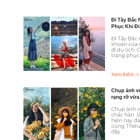
Đi Tây Bắc 
Phục Khi Đi
Đi Tây Bắc 
khoăn của c
đi du lịch.
trang phục 
Xem thêm
Chụp ảnh vớ
rạng rỡ vừa 
Chụp ảnh v
chắc hẳn là
hiện nay đa
cùng Thiều 
đây.