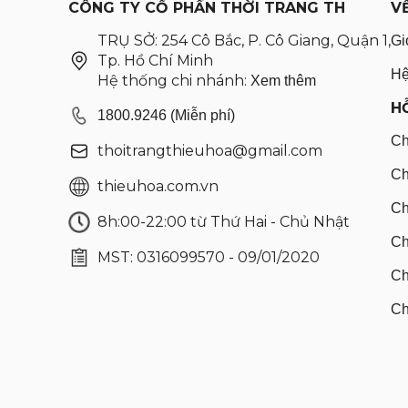
CÔNG TY CỔ PHẦN THỜI TRANG TH
V
TRỤ SỞ: 254 Cô Bắc, P. Cô Giang, Quận 1,
Gi
Tp. Hồ Chí Minh
Hệ
Hệ thống chi nhánh:
Xem thêm
H
1800.9246 (Miễn phí)
Ch
thoitrangthieuhoa@gmail.com
Ch
thieuhoa.com.vn
Ch
8h:00-22:00 từ Thứ Hai - Chủ Nhật
Ch
MST: 0316099570 - 09/01/2020
Ch
Ch