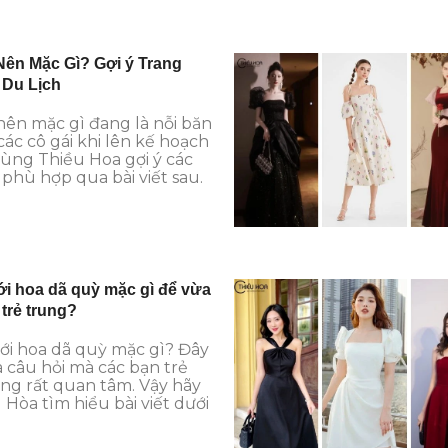
Nên Mặc Gì? Gợi ý Trang
 Du Lịch
nên mặc gì đang là nỗi băn
ác cô gái khi lên kế hoạch
 Cùng Thiều Hoa gợi ý các
phù hợp qua bài viết sau.
i hoa dã quỳ mặc gì để vừa
trẻ trung?
ới hoa dã quỳ mặc gì? Đây
 câu hỏi mà các bạn trẻ
ng rất quan tâm. Vậy hãy
Hòa tìm hiểu bài viết dưới