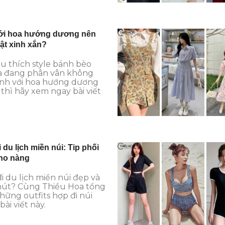
ới hoa hướng dương nên
hật xinh xắn?
u thích style bánh bèo
à đang phân vân không
ảnh với hoa hướng dương
thì hãy xem ngay bài viết
i du lịch miền núi: Tip phối
cho nàng
đi du lịch miền núi đẹp và
hút? Cùng Thiều Hoa tổng
ững outfits hợp đi núi
ài viết này.