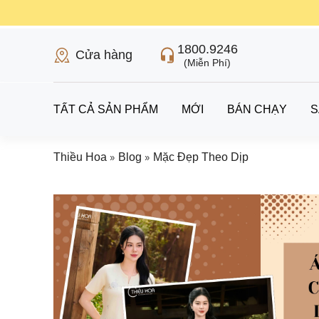
1800.9246
Cửa hàng
(Miễn Phí)
TẤT CẢ SẢN PHẨM
MỚI
BÁN CHẠY
S
»
»
Thiều Hoa
Blog
Mặc Đẹp Theo Dịp