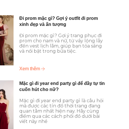
Đi prom mặc gì? Gợi ý outfit đi prom
xinh đẹp và ấn tượng
Đi prom mặc gì? Gợi ý trang phục đi
prom cho nam và nữ, từ váy lộng lẫy
đến vest lịch lãm, giúp bạn tỏa sáng
và nổi bật trong bữa tiệc.
Xem thêm
Mặc gì đi year end party gì để đầy tự tin
cuốn hút cho nữ?
Mặc gì đi year end party gì là câu hỏi
mà được các tín đồ thời trang đang
quan tâm nhất hiện nay. Hãy cùng
điểm qua các cách phối đồ dưới bài
viết này nhé