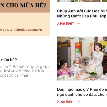
Chụp Ảnh Với Cúc Họa Mi 
Những Outfit Đẹp Phù Hợp
Xem thêm
o mùa hè?
 hè? Bài viết này sẽ giúp
ng khí và dễ mặc, để lựa
g cách cá nhân.
Dạm ngõ mặc gì? Phối đồ 
ngõ dành cho cô dâu, chú 
Xem thêm