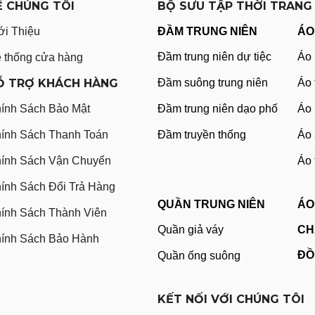
Ề CHÚNG TÔI
BỘ SƯU TẬP THỜI TRANG
ới Thiệu
ĐẦM TRUNG NIÊN
ÁO
Đầm trung niên dự tiệc
Áo 
 thống cửa hàng
Ỗ TRỢ KHÁCH HÀNG
Đầm suông trung niên
Áo 
ính Sách Bảo Mật
Đầm trung niên dạo phố
Áo 
ính Sách Thanh Toán
Đầm truyền thống
Áo 
ính Sách Vận Chuyển
Áo 
ính Sách Đổi Trả Hàng
QUẦN TRUNG NIÊN
ÁO
ính Sách Thành Viên
Quần giả váy
CH
ính Sách Bảo Hành
ĐỒ
Quần ống suông
KẾT NỐI VỚI CHÚNG TÔI