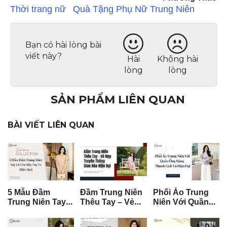
Thời trang nữ
Quà Tặng Phụ Nữ Trung Niên
Bạn có hài lòng bài
viết này?
Hài
Không hài
lòng
lòng
SẢN PHẨM LIÊN QUAN
BÀI VIẾT LIÊN QUAN
5 Mẫu Đầm
Đầm Trung Niên
Phối Áo Trung
Trung Niên Tay
Thêu Tay – Vẻ
Niên Với Quần
Lỡ Che Bắp Tay
Đẹp Truyền
Ống Rộng –
To Hiệu Quả
Thống Giao Hòa
Thanh Lịch &