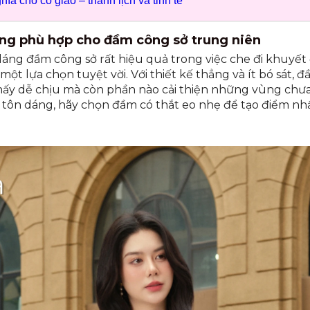
ĩa cho cô giáo – thanh lịch và tinh tế
dáng phù hợp cho đầm công sở trung niên
 dáng đầm công sở rất hiệu quả trong việc che đi khuyế
ột lựa chọn tuyệt vời. Với thiết kế thẳng và ít bó sát,
ấy dễ chịu mà còn phần nào cải thiện những vùng chưa
 tôn dáng, hãy chọn đầm có thắt eo nhẹ để tạo điểm nh