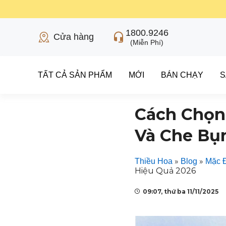
1800.9246
Cửa hàng
(Miễn Phí)
TẤT CẢ SẢN PHẨM
MỚI
BÁN CHẠY
S
Cách Chọn
Và Che Bụ
»
»
Thiều Hoa
Blog
Mặc 
Hiệu Quả 2026
09:07, thứ ba 11/11/2025