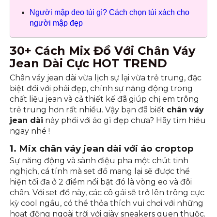
Người mập đeo túi gì? Cách chọn túi xách cho
người mập đẹp
30+ Cách Mix Đồ Với Chân Váy
Jean Dài Cực HOT TREND
Chân váy jean dài vừa lịch sự lại vừa trẻ trung, đặc
biệt đối với phái đẹp, chính sự năng động trong
chất liệu jean và cả thiết kế đã giúp chị em trông
trẻ trung hơn rất nhiều. Vậy bạn đã biết
chân váy
jean dài
này phối với áo gì đẹp chưa? Hãy tìm hiểu
ngay nhé !
1. Mix chân váy jean dài với áo croptop
Sự năng động và sành điệu pha một chút tinh
nghịch, cá tính mà set đồ mang lại sẽ được thể
hiện tối đa ở 2 điểm nổi bật đó là vòng eo và đôi
chân. Với set đồ này, các cô gái sẽ trở lên trông cực
kỳ cool ngầu, có thể thỏa thích vui chơi với những
hoạt động ngoài trời với giày sneakers quen thuộc.