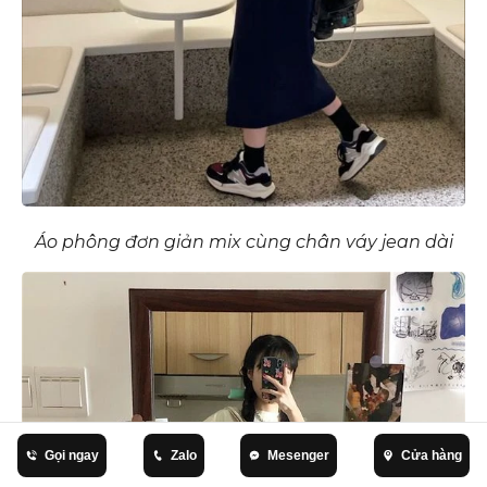
Áo phông đơn giản mix cùng chân váy jean dài
Gọi ngay
Zalo
Mesenger
Cửa hàng