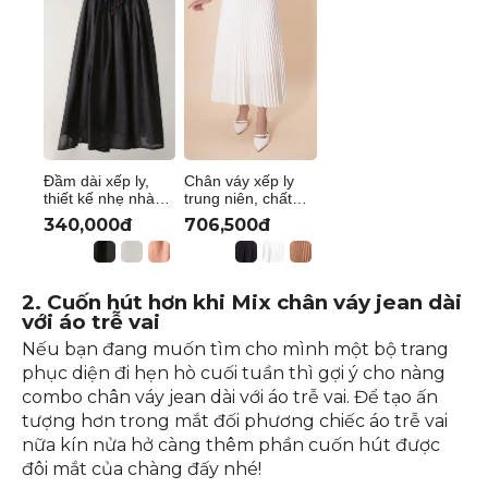
Đầm dài xếp ly,
Chân váy xếp ly
thiết kế nhẹ nhàng
trung niên, chất
thanh lịch vải voan
liệu lụa cát cao
340,000đ
706,500đ
thoáng mát, mềm
cấp, siêu tôn dáng
mại cho mẹ trung
thương hiệu Thiều
niên Thiều Hoa
Hoa CV3L0928
P0515
2. Cuốn hút hơn khi Mix chân váy jean dài
với áo trễ vai
Nếu bạn đang muốn tìm cho mình một bộ trang
phục diện đi hẹn hò cuối tuần thì gợi ý cho nàng
combo chân váy jean dài với áo trễ vai. Để tạo ấn
tượng hơn trong mắt đối phương chiếc áo trễ vai
nữa kín nửa hở càng thêm phần cuốn hút được
đôi mắt của chàng đấy nhé!