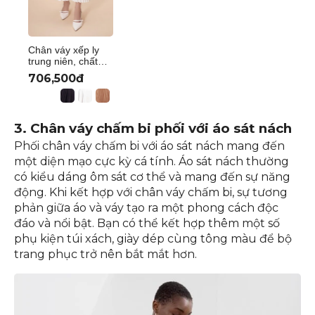
Chân váy xếp ly
trung niên, chất
liệu lụa cát cao
706,500đ
cấp, siêu tôn dáng
thương hiệu Thiều
Hoa CV3L0928
3. Chân váy chấm bi phối với áo sát nách
Phối chân váy chấm bi với áo sát nách mang đến
một diện mạo cực kỳ cá tính. Áo sát nách thường
có kiểu dáng ôm sát cơ thể và mang đến sự năng
động. Khi kết hợp với chân váy chấm bi, sự tương
phản giữa áo và váy tạo ra một phong cách độc
đáo và nổi bật. Bạn có thể kết hợp thêm một số
phụ kiện túi xách, giày dép cùng tông màu để bộ
trang phục trở nên bắt mắt hơn.