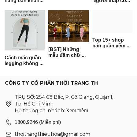
lượng
hàng bán khăn
Người thấp có
quàng cổ ở Cần
nên mặc chân
Thơ đẹp nhất
váy đuôi cá
không?
Top 15+ shop
bán quần yếm ở
[BST] Những
TP.HCM vô cùng
mẫu đầm chữ A
"hot trend"
Cách mặc quần
đẹp nhất bạn
legging không bị
nên có trong tủ
lộ vùng tam giác:
đồ
8 Mẹo "sống
còn" để nàng
CÔNG TY CỔ PHẦN THỜI TRANG TH
luôn tinh tế
TRỤ SỞ: 254 Cô Bắc, P. Cô Giang, Quận 1,
Tp. Hồ Chí Minh
Hệ thống chi nhánh:
Xem thêm
1800.9246 (Miễn phí)
thoitrangthieuhoa@gmail.com