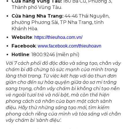
Cửa hàng Vũng Tàu:
180 Ba Cu, Phường 3,
Thành phố Vũng Tàu.
Cửa hàng Nha Trang:
44-46 Thái Nguyên,
phường Phương Sài, TP Nha Trang, tỉnh
Khánh Hòa.
Website
:
https://thieuhoa.com.vn/
Facebook
:
www.facebook.com/thieuhoavn
Hotline
: 1800.9246 (miễn phí)
Với 7 cách phối đồ độc đáo và sáng tạo, chân váy
chấm bi đã chứng tỏ sức mạnh của mình trong
làng thời trang. Từ việc kết hợp với áo thun đơn
giản cho đến sự hòa quyện giữa áo sơ mi trắng
sang trọng, chân váy chấm bi không chỉ tạo nên
vẻ ngoài tươi trẻ và nổi bật, mà còn thể hiện
phong cách cá nhân của bạn một cách sành
điệu. Hãy thử những sáng tạo mới, tìm kiếm
phong cách riêng của mình và tỏa sáng với chân
váy chấm bi 'sành điệu'.