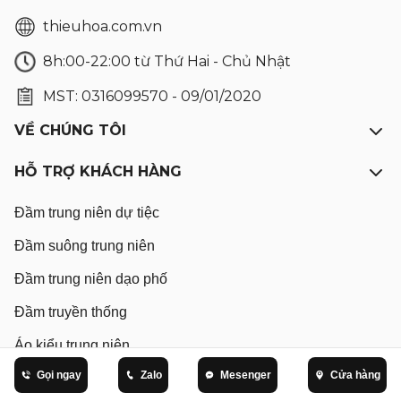
thieuhoa.com.vn
8h:00-22:00 từ Thứ Hai - Chủ Nhật
MST: 0316099570 - 09/01/2020
VỀ CHÚNG TÔI
HỖ TRỢ KHÁCH HÀNG
Đầm trung niên dự tiệc
Đầm suông trung niên
Đầm trung niên dạo phố
Đầm truyền thống
Áo kiểu trung niên
Gọi ngay
Zalo
Mesenger
Cửa hàng
Áo thun trung niên