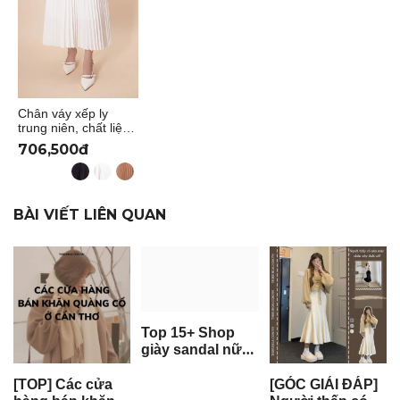
Chân váy xếp ly
trung niên, chất liệu
lụa cát cao cấp, siêu
706,500đ
tôn dáng thương
hiệu Thiều Hoa
CV3L0928
BÀI VIẾT LIÊN QUAN
Top 15+ Shop
giày sandal nữ
đẹp ở TP.HCM
giá rẻ, chất
[TOP] Các cửa
[GÓC GIẢI ĐÁP]