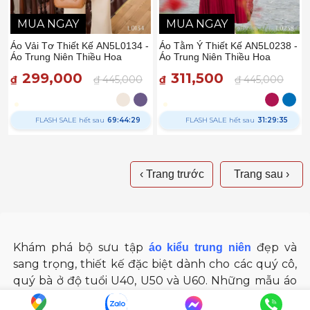
MUA NGAY
MUA NGAY
Áo Vải Tơ Thiết Kế AN5L0134 -
Áo Tằm Ý Thiết Kế AN5L0238 -
Áo Trung Niên Thiều Hoa
Áo Trung Niên Thiều Hoa
299,000
311,500
₫
₫ 445,000
₫
₫ 445,000
FLASH SALE hết sau
69:44:28
FLASH SALE hết sau
31:29:34
‹ Trang trước
Trang sau ›
Khám phá bộ sưu tập
đẹp và
áo kiểu trung niên
sang trọng, thiết kế đặc biệt dành cho các quý cô,
quý bà ở độ tuổi U40, U50 và U60. Những mẫu áo
này mang đến vẻ ngoài thanh lịch, tinh tế, vừa