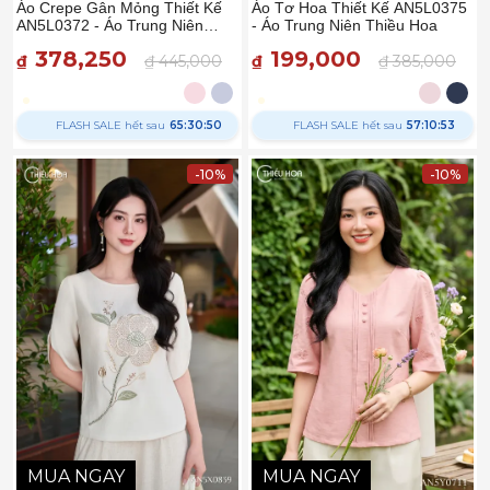
Áo Crepe Gân Mỏng Thiết Kế
Áo Tơ Hoa Thiết Kế AN5L0375
AN5L0372 - Áo Trung Niên
- Áo Trung Niên Thiều Hoa
Thiều Hoa
378,250
199,000
₫
₫ 445,000
₫
₫ 385,000
FLASH SALE hết sau
65:30:49
FLASH SALE hết sau
57:10:52
-10%
-10%
MUA NGAY
MUA NGAY