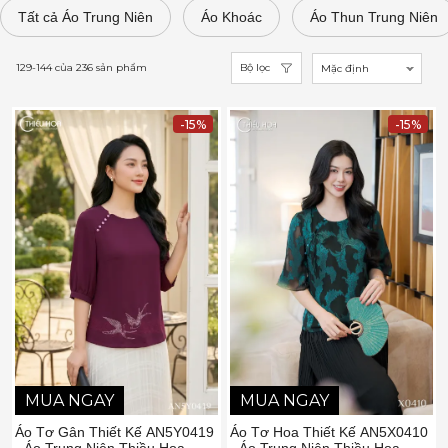
Tất cả Áo Trung Niên
Áo Khoác
Áo Thun Trung Niên
129-144
của
236
sản phẩm
Bộ lọc
Mặc định
-15%
-15%
MUA NGAY
MUA NGAY
Áo Tơ Gân Thiết Kế AN5Y0419
Áo Tơ Hoa Thiết Kế AN5X0410
- Áo Trung Niên Thiều Hoa
- Áo Trung Niên Thiều Hoa