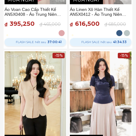
Áo Voan Cao Cấp Thiết Kế
Áo Linen Xô Hàn Thiết Kế
AN5X0408 - Áo Trung Niên
AN5X0412 - Áo Trung Niên
Thiều Hoa
Thiều Hoa
395,250
616,500
₫
₫ 465,000
₫
₫ 685,000
FLASH SALE hết sau
37:00:40
FLASH SALE hết sau
41:34:32
-15%
-15%