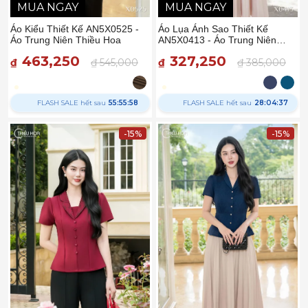
MUA NGAY
MUA NGAY
Áo Kiểu Thiết Kế AN5X0525 -
Áo Lụa Ánh Sao Thiết Kế
Áo Trung Niên Thiều Hoa
AN5X0413 - Áo Trung Niên
Thiều Hoa
463,250
327,250
₫
₫ 545,000
₫
₫ 385,000
FLASH SALE hết sau
55:55:57
FLASH SALE hết sau
28:04:36
-15%
-15%