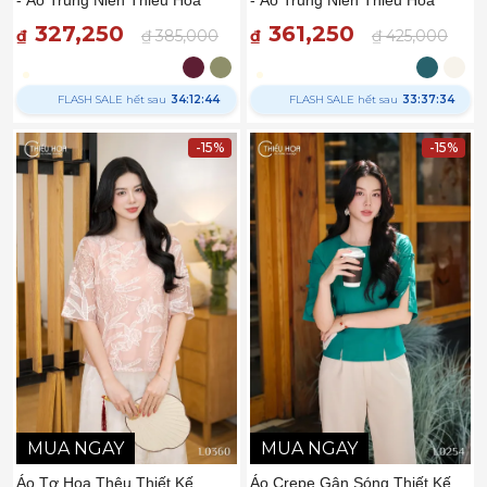
327,250
361,250
₫
₫ 385,000
₫
₫ 425,000
FLASH SALE hết sau
34:12:43
FLASH SALE hết sau
33:37:33
-15%
-15%
MUA NGAY
MUA NGAY
Áo Tơ Hoa Thêu Thiết Kế
Áo Crepe Gân Sóng Thiết Kế