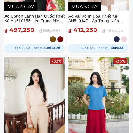
MUA NGAY
MUA NGAY
Áo Cotton Lạnh Hàn Quốc Thiết
Áo Vải Xô In Hoa Thiết Kế
Kế AN5L0153 - Áo Trung Niên
AN5L0147 - Áo Trung Niên
Thiều Hoa
Thiều Hoa
497,250
412,250
₫
₫ 585,000
₫
₫ 485,000
FLASH SALE hết sau
36:43:25
FLASH SALE hết sau
31:19:32
-33%
-30%