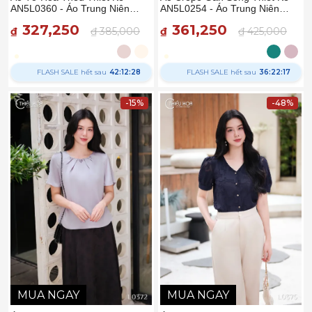
AN5L0360 - Áo Trung Niên
AN5L0254 - Áo Trung Niên
Thiều Hoa
Thiều Hoa
327,250
361,250
₫
₫ 385,000
₫
₫ 425,000
FLASH SALE hết sau
42:12:27
FLASH SALE hết sau
36:22:16
-15%
-48%
MUA NGAY
MUA NGAY