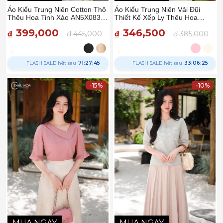
Áo Kiểu Trung Niên Vải Đũi
Áo Kiểu Trung Niên Cotton Thô
Thiết Kế Xếp Ly Thêu Hoa
Thêu Hoa Tinh Xảo AN5X0839
Thanh Lịch AN5Y0711 - Thiều
- Thiều Hoa
346,500
399,000
Hoa
₫
₫ 385,000
₫
₫ 445,000
FLASH SALE hết sau
33:06:24
FLASH SALE hết sau
71:27:44
-15%
-10%
MUA NGAY
MUA NGAY