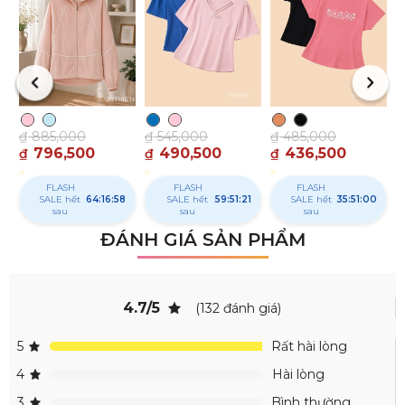
₫
₫
₫
885,000
₫
545,000
₫
485,000
796,500
490,500
436,500
₫
₫
₫
FLASH
FLASH
FLASH
SALE hết
64:16:57
SALE hết
59:51:20
SALE hết
35:50:59
sau
sau
sau
ĐÁNH GIÁ SẢN PHẨM
4.7/5
(132 đánh giá)
5
Rất hài lòng
4
Hài lòng
3
Bình thường