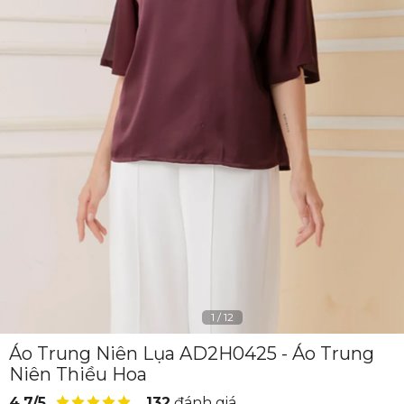
1
/
12
Áo Trung Niên Lụa AD2H0425 - Áo Trung
Niên Thiều Hoa
4.7/5
132
đánh giá