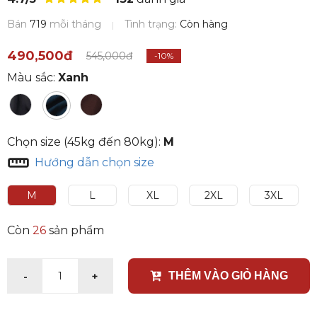
Bán
719
mỗi tháng
Tình trạng:
Còn hàng
490,500đ
545,000đ
-10%
Màu sắc:
Xanh
Chọn size (45kg đến 80kg):
M
Hướng dẫn chọn size
M
L
XL
2XL
3XL
Còn
26
sản phẩm
-
+
1
THÊM VÀO GIỎ HÀNG