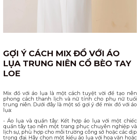
GỢI Ý CÁCH MIX ĐỒ VỚI ÁO
LỤA TRUNG NIÊN CỔ BÈO TAY
LOE
Mix đồ với áo lụa là một cách tuyệt vời để tạo nên
phong cách thanh lịch và nữ tính cho phụ nữ tuổi
trung niên. Dưới đây là một số gợi ý để mix đồ với áo
lụa:
- Áo lụa và quần tây: Kết hợp áo lụa với một chiếc
quần tây tạo nên một trang phục chuyên nghiệp và
lịch sự, phù hợp cho môi trường công sở hoặc các dịp
trọng đại. Hãy chọn một kiểu áo lụa với hoa văn hoặc