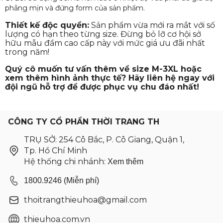
phẳng mịn và đứng form của sản phẩm.
Thiết kế độc quyền:
Sản phẩm vừa mới ra mắt với số
lượng có hạn theo từng size. Đừng bỏ lỡ cơ hội sở
hữu mẫu đầm cao cấp này với mức giá ưu đãi nhất
trong năm!
Quý cô muốn tư vấn thêm về size M-3XL hoặc
xem thêm hình ảnh thực tế? Hãy liên hệ ngay với
đội ngũ hỗ trợ để được phục vụ chu đáo nhất!
CÔNG TY CỔ PHẦN THỜI TRANG TH
TRỤ SỞ: 254 Cô Bắc, P. Cô Giang, Quận 1,
Tp. Hồ Chí Minh
Hệ thống chi nhánh:
Xem thêm
1800.9246 (Miễn phí)
thoitrangthieuhoa@gmail.com
thieuhoa.com.vn