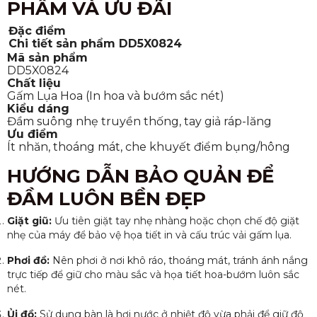
PHẨM VÀ ƯU ĐÃI
Đặc điểm
Chi tiết sản phẩm DD5X0824
Mã sản phẩm
DD5X0824
Chất liệu
Gấm Lụa Hoa (In hoa và bướm sắc nét)
Kiểu dáng
Đầm suông nhẹ truyền thống, tay giả ráp-lăng
Ưu điểm
Ít nhăn, thoáng mát, che khuyết điểm bụng/hông
HƯỚNG DẪN BẢO QUẢN ĐỂ
ĐẦM LUÔN BỀN ĐẸP
Giặt giũ:
Ưu tiên giặt tay nhẹ nhàng hoặc chọn chế độ giặt
nhẹ của máy để bảo vệ họa tiết in và cấu trúc vải gấm lụa.
Phơi đồ:
Nên phơi ở nơi khô ráo, thoáng mát, tránh ánh nắng
trực tiếp để giữ cho màu sắc và họa tiết hoa-bướm luôn sắc
nét.
Ủi đồ:
Sử dụng bàn là hơi nước ở nhiệt độ vừa phải để giữ độ