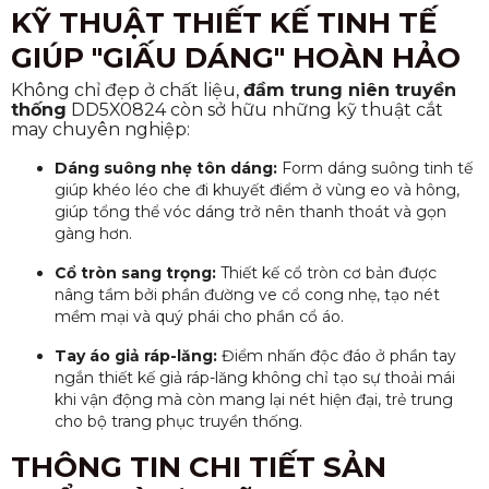
KỸ THUẬT THIẾT KẾ TINH TẾ
GIÚP "GIẤU DÁNG" HOÀN HẢO
Không chỉ đẹp ở chất liệu,
đầm trung niên truyền
thống
DD5X0824 còn sở hữu những kỹ thuật cắt
may chuyên nghiệp:
Dáng suông nhẹ tôn dáng:
Form dáng suông tinh tế
giúp khéo léo che đi khuyết điểm ở vùng eo và hông,
giúp tổng thể vóc dáng trở nên thanh thoát và gọn
gàng hơn.
Cổ tròn sang trọng:
Thiết kế cổ tròn cơ bản được
nâng tầm bởi phần đường ve cổ cong nhẹ, tạo nét
mềm mại và quý phái cho phần cổ áo.
Tay áo giả ráp-lăng:
Điểm nhấn độc đáo ở phần tay
ngắn thiết kế giả ráp-lăng không chỉ tạo sự thoải mái
khi vận động mà còn mang lại nét hiện đại, trẻ trung
cho bộ trang phục truyền thống.
THÔNG TIN CHI TIẾT SẢN