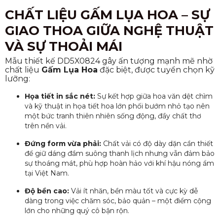
CHẤT LIỆU GẤM LỤA HOA – SỰ
GIAO THOA GIỮA NGHỆ THUẬT
VÀ SỰ THOẢI MÁI
Mẫu thiết kế DD5X0824 gây ấn tượng mạnh mẽ nhờ
chất liệu
Gấm Lụa Hoa
đặc biệt, được tuyển chọn kỹ
lưỡng:
Họa tiết in sắc nét:
Sự kết hợp giữa hoa văn dệt chìm
và kỹ thuật in họa tiết hoa lớn phối bướm nhỏ tạo nên
một bức tranh thiên nhiên sống động, đầy chất thơ
trên nền vải.
Đứng form vừa phải:
Chất vải có độ dày dặn cần thiết
để giữ dáng đầm suông thanh lịch nhưng vẫn đảm bảo
sự thoáng mát, phù hợp hoàn hảo với khí hậu nóng ẩm
tại Việt Nam.
Độ bền cao:
Vải ít nhăn, bền màu tốt và cực kỳ dễ
dàng trong việc chăm sóc, bảo quản – một điểm cộng
lớn cho những quý cô bận rộn.