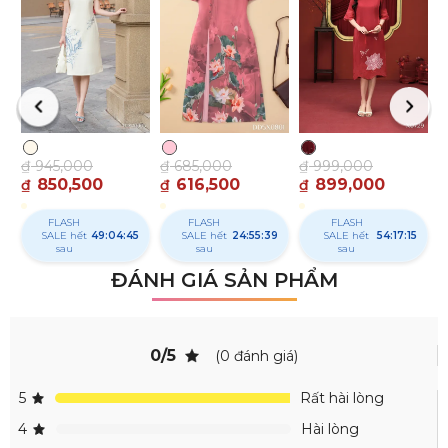
₫
₫
₫
945,000
₫
685,000
₫
999,000
850,500
616,500
899,000
₫
₫
₫
FLASH
FLASH
FLASH
SALE
49:04:44
SALE hết
24:55:38
SALE hết
54:17:14
hết sau
sau
sau
ĐÁNH GIÁ SẢN PHẨM
0/5
(0 đánh giá)
5
Rất hài lòng
4
Hài lòng