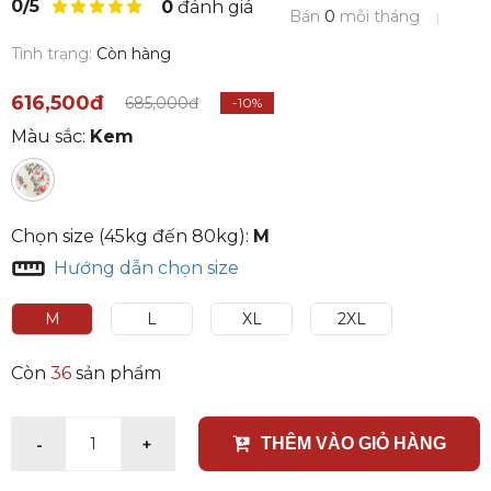
0/5
0
đánh giá
Bán
0
mỗi tháng
Tình trạng:
Còn hàng
616,500đ
685,000đ
-10%
Màu sắc:
Kem
Chọn size (45kg đến 80kg):
M
Hướng dẫn chọn size
M
L
XL
2XL
Còn
36
sản phẩm
-
+
1
THÊM VÀO GIỎ HÀNG