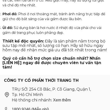
và các viên đá đính ở cổ. Nếu giặt máy, hãy sử dụng túi giặt
và chế độ nhẹ nhất.
Phơi đồ:
Phơi ở nơi thoáng mát, tránh ánh nắng trực tiếp để
giữ cho độ bắt sáng của vải gấm được lâu bền.
Ủi đồ:
Sử dụng bàn là hơi nước ở nhiệt độ vừa phải cho vải
gấm để trang phục luôn phẳng đẹp.
Thiết kế độc quyền:
Đây là sản phẩm nằm trong bộ
sưu tập mới nhất, số lượng có hạn. Hãy sở hữu ngay
hôm nay để nhận mức giá ưu đãi tốt nhất trong năm!
Quý cô cần hỗ trợ chọn size chuẩn nhất? Nhấn
[LIÊN HỆ] ngay để được chuyên viên tư vấn tận
tâm!
CÔNG TY CỔ PHẦN THỜI TRANG TH
TRỤ SỞ: 254 Cô Bắc, P. Cô Giang, Quận 1,
Tp. Hồ Chí Minh
Hệ thống chi nhánh:
Xem thêm
1800.9246 (Miễn phí)