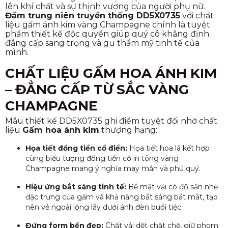
lên khí chất và sự thịnh vượng của người phụ nữ.
Đầm trung niên truyền thống DD5X0735
với chất
liệu gấm ánh kim vàng Champagne chính là tuyệt
phẩm thiết kế độc quyền giúp quý cô khẳng định
đẳng cấp sang trọng và gu thẩm mỹ tinh tế của
mình.
CHẤT LIỆU GẤM HOA ÁNH KIM
– ĐẲNG CẤP TỪ SẮC VÀNG
CHAMPAGNE
Mẫu thiết kế DD5X0735 ghi điểm tuyệt đối nhờ chất
liệu
Gấm hoa ánh kim
thượng hạng:
Họa tiết đồng tiền cổ điển:
Họa tiết hoa lá kết hợp
cùng biểu tượng đồng tiền cổ in tông vàng
Champagne mang ý nghĩa may mắn và phú quý.
Hiệu ứng bắt sáng tinh tế:
Bề mặt vải có độ sần nhẹ
đặc trưng của gấm và khả năng bắt sáng bắt mắt, tạo
nên vẻ ngoài lộng lẫy dưới ánh đèn buổi tiệc.
Đứng form bền đẹp:
Chất vải dệt chặt chẽ, giữ phom