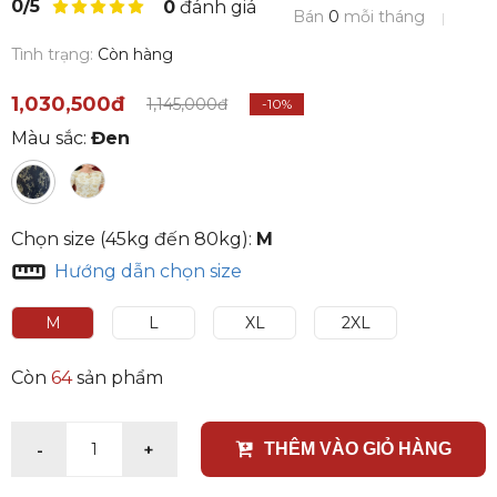
0/5
0
đánh giá
Bán
0
mỗi tháng
Tình trạng:
Còn hàng
1,030,500đ
1,145,000đ
-10%
Màu sắc:
Đen
Chọn size (45kg đến 80kg):
M
Hướng dẫn chọn size
M
L
XL
2XL
Còn
64
sản phẩm
-
+
1
THÊM VÀO GIỎ HÀNG