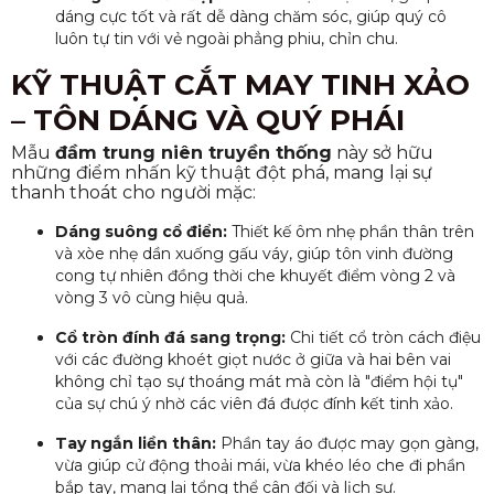
dáng cực tốt và rất dễ dàng chăm sóc, giúp quý cô
luôn tự tin với vẻ ngoài phẳng phiu, chỉn chu.
KỸ THUẬT CẮT MAY TINH XẢO
– TÔN DÁNG VÀ QUÝ PHÁI
Mẫu
đầm trung niên truyền thống
này sở hữu
những điểm nhấn kỹ thuật đột phá, mang lại sự
thanh thoát cho người mặc:
Dáng suông cổ điển:
Thiết kế ôm nhẹ phần thân trên
và xòe nhẹ dần xuống gấu váy, giúp tôn vinh đường
cong tự nhiên đồng thời che khuyết điểm vòng 2 và
vòng 3 vô cùng hiệu quả.
Cổ tròn đính đá sang trọng:
Chi tiết cổ tròn cách điệu
với các đường khoét giọt nước ở giữa và hai bên vai
không chỉ tạo sự thoáng mát mà còn là "điểm hội tụ"
của sự chú ý nhờ các viên đá được đính kết tinh xảo.
Tay ngắn liền thân:
Phần tay áo được may gọn gàng,
vừa giúp cử động thoải mái, vừa khéo léo che đi phần
bắp tay, mang lại tổng thể cân đối và lịch sự.