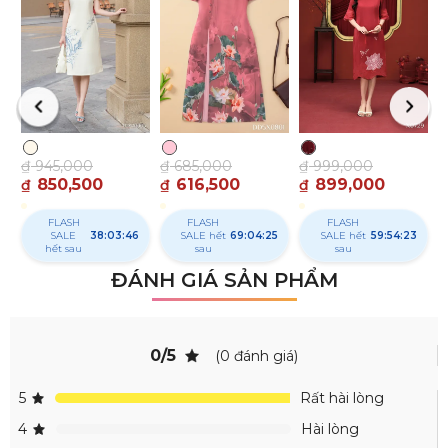
₫
₫
₫
945,000
₫
685,000
₫
999,000
850,500
616,500
899,000
₫
₫
₫
FLASH
FLASH
FLASH
SALE hết
38:03:45
SALE
69:04:24
SALE hết
59:54:22
sau
hết sau
sau
ĐÁNH GIÁ SẢN PHẨM
0/5
(0 đánh giá)
5
Rất hài lòng
4
Hài lòng