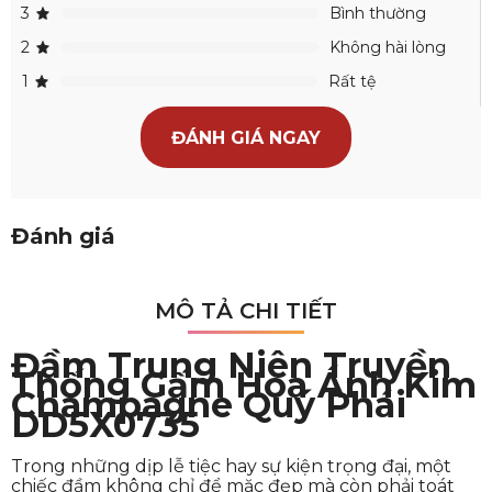
3
Bình thường
2
Không hài lòng
1
Rất tệ
ĐÁNH GIÁ NGAY
Đánh giá
MÔ TẢ CHI TIẾT
Đầm Trung Niên Truyền
Thống Gấm Hoa Ánh Kim
Champagne Quý Phái
DD5X0735
Trong những dịp lễ tiệc hay sự kiện trọng đại, một
chiếc đầm không chỉ để mặc đẹp mà còn phải toát