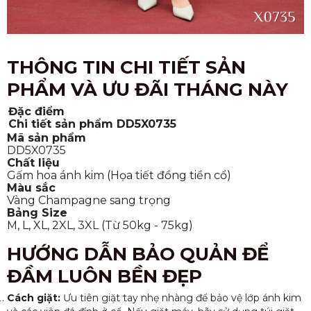
THÔNG TIN CHI TIẾT SẢN
PHẨM VÀ ƯU ĐÃI THÁNG NÀY
Đặc điểm
Chi tiết sản phẩm DD5X0735
Mã sản phẩm
DD5X0735
Chất liệu
Gấm hoa ánh kim (Họa tiết đồng tiền cổ)
Màu sắc
Vàng Champagne sang trọng
Bảng Size
M, L, XL, 2XL, 3XL (Từ 50kg - 75kg)
HƯỚNG DẪN BẢO QUẢN ĐỂ
ĐẦM LUÔN BỀN ĐẸP
Cách giặt:
Ưu tiên giặt tay nhẹ nhàng để bảo vệ lớp ánh kim