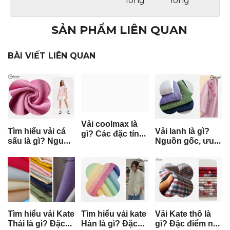
lòng
lòng
SẢN PHẨM LIÊN QUAN
BÀI VIẾT LIÊN QUAN
Vải coolmax là
Tìm hiểu vải cá
Vải lanh là gì?
gì? Các đặc tính
sấu là gì? Nguồn
Nguồn gốc, ưu
nổi bật của loại
gốc và ưu
nhược điểm,
vải coolmax
nhược điểm của
cách bảo quản
nó
Tìm hiểu vải Kate
Tìm hiểu vải kate
Vải Kate thô là
Thái là gì? Đặc
Hàn là gì? Đặc
gì? Đặc điểm nổi