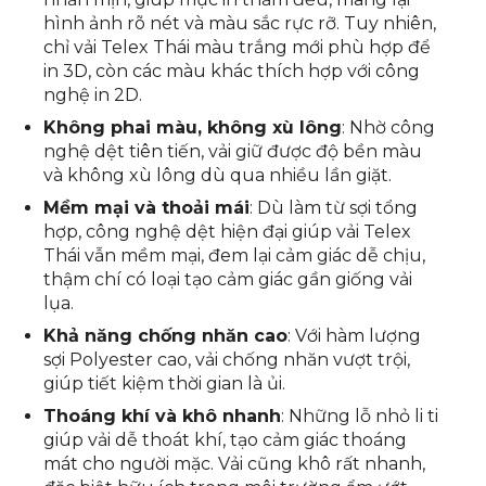
hình ảnh rõ nét và màu sắc rực rỡ. Tuy nhiên,
chỉ vải Telex Thái màu trắng mới phù hợp để
in 3D, còn các màu khác thích hợp với công
nghệ in 2D.
Không phai màu, không xù lông
: Nhờ công
nghệ dệt tiên tiến, vải giữ được độ bền màu
và không xù lông dù qua nhiều lần giặt.
Mềm mại và thoải mái
: Dù làm từ sợi tổng
hợp, công nghệ dệt hiện đại giúp vải Telex
Thái vẫn mềm mại, đem lại cảm giác dễ chịu,
thậm chí có loại tạo cảm giác gần giống vải
lụa.
Khả năng chống nhăn cao
: Với hàm lượng
sợi Polyester cao, vải chống nhăn vượt trội,
giúp tiết kiệm thời gian là ủi.
Thoáng khí và khô nhanh
: Những lỗ nhỏ li ti
giúp vải dễ thoát khí, tạo cảm giác thoáng
mát cho người mặc. Vải cũng khô rất nhanh,