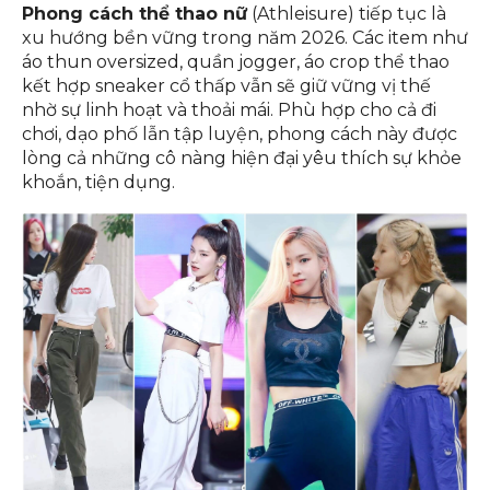
Phong cách thể thao nữ
(Athleisure) tiếp tục là
xu hướng bền vững trong năm 2026. Các item như
áo thun oversized, quần jogger, áo crop thể thao
kết hợp sneaker cổ thấp vẫn sẽ giữ vững vị thế
nhờ sự linh hoạt và thoải mái. Phù hợp cho cả đi
chơi, dạo phố lẫn tập luyện, phong cách này được
lòng cả những cô nàng hiện đại yêu thích sự khỏe
khoắn, tiện dụng.