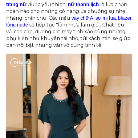
được yêu thích,
là lựa chọn
trang nữ
nữ thanh lịch
hoàn hảo cho những cô nàng ưa chuộng sự nhẹ
nhàng, chỉn chu. Các mẫu
,
,
váy chữ A
sơ mi lụa
blazer
sẽ tiếp tục "làm mưa làm gió". Chất liệu
tông nude
vải cao cấp, đường cắt may tinh xảo cùng những
phụ kiện như khuyên tai nhỏ, túi xách mini sẽ giúp
bạn nổi bật nhưng vẫn vô cùng tinh tế.