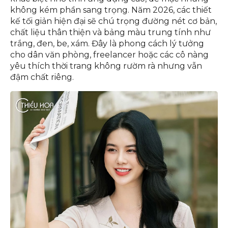
không kém phần sang trọng. Năm 2026, các thiết
kế tối giản hiện đại sẽ chú trọng đường nét cơ bản,
chất liệu thân thiện và bảng màu trung tính như
trắng, đen, be, xám. Đây là phong cách lý tưởng
cho dân văn phòng, freelancer hoặc các cô nàng
yêu thích thời trang không rườm rà nhưng vẫn
đậm chất riêng.