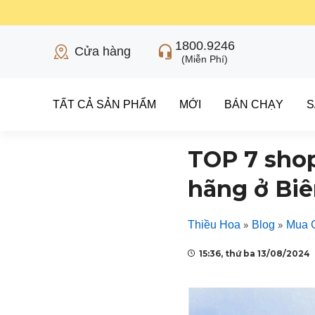
1800.9246
Cửa hàng
(Miễn Phí)
TẤT CẢ SẢN PHẨM
MỚI
BÁN CHẠY
S
TOP 7 shop
hãng ở Bi
»
»
Thiều Hoa
Blog
Mua 
15:36, thứ ba 13/08/2024