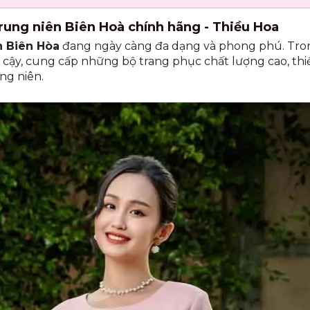
 trung niên Biên Hoà chính hãng - Thiều Hoa
n Biên Hòa
đang ngày càng đa dạng và phong phú. Trong
n cậy, cung cấp những bộ trang phục chất lượng cao, thi
ng niên.