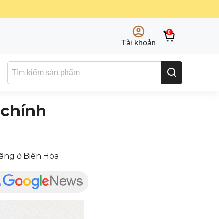
0
Tài khoản
 chính
hãng ở Biên Hòa
n