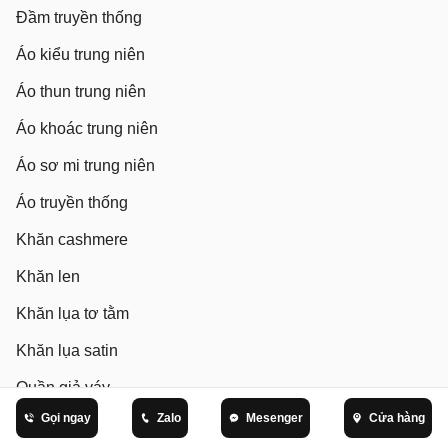
Đầm truyền thống
Áo kiểu trung niên
Áo thun trung niên
Áo khoác trung niên
Áo sơ mi trung niên
Áo truyền thống
Khăn cashmere
Khăn len
Khăn lụa tơ tằm
Khăn lụa satin
Quần giả váy
Gọi ngay
Zalo
Mesenger
Cửa hàng
Quần ống suông