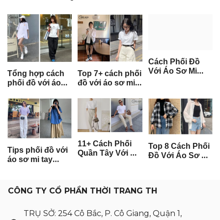
Tổng hợp cách
Top 7+ cách phối
Cách Phối Đồ
phối đồ với áo
đồ với áo sơ mi
Với Áo Sơ Mi
thun trắng nữ
trắng nữ thời
Xanh Dương Nữ
năng động
trang
Đẹp & Hot Trend
2026
11+ Cách Phối
Top 8 Cách Phối
Tips phối đồ với
Quần Tây Với Áo
Đồ Với Áo Sơ Mi
áo sơ mi tay
Thun Nữ Năng
Khoác Ngoài
ngắn nữ trẻ
Động, Cực Cuốn
Cho Nữ Sành
trung - năng
Hút
Điệu
động
CÔNG TY CỔ PHẦN THỜI TRANG TH
TRỤ SỞ: 254 Cô Bắc, P. Cô Giang, Quận 1,