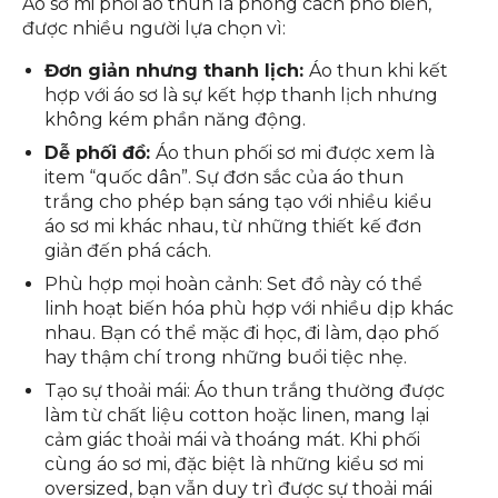
Áo sơ mi phối áo thun là phong cách phổ biến,
được nhiều người lựa chọn vì:
Đơn giản nhưng thanh lịch:
Áo thun khi kết
hợp với áo sơ là sự kết hợp thanh lịch nhưng
không kém phần năng động.
Dễ phối đồ:
Áo thun phối sơ mi được xem là
item “quốc dân”. Sự đơn sắc của áo thun
trắng cho phép bạn sáng tạo với nhiều kiểu
áo sơ mi khác nhau, từ những thiết kế đơn
giản đến phá cách.
Phù hợp mọi hoàn cảnh:
Set đồ này có thể
linh hoạt biến hóa phù hợp với nhiều dịp khác
nhau. Bạn có thể mặc đi học, đi làm, dạo phố
hay thậm chí trong những buổi tiệc nhẹ.
Tạo sự thoải mái:
Áo thun trắng thường được
làm từ chất liệu cotton hoặc linen, mang lại
cảm giác thoải mái và thoáng mát. Khi phối
cùng áo sơ mi, đặc biệt là những kiểu sơ mi
oversized, bạn vẫn duy trì được sự thoải mái