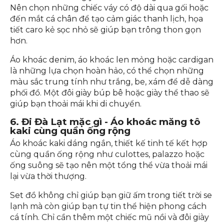
5. Mặc gì khi đi Đà Lạt - Váy suông caro
cùng áo khoác mỏng
Váy suông caro là item không thể thiếu trong tủ
đồ của các cô nàng yêu thích phong cách vintage.
Nên chọn những chiếc váy có độ dài qua gối hoặc
đến mắt cá chân để tạo cảm giác thanh lịch, họa
tiết caro kẻ sọc nhỏ sẽ giúp bạn trông thon gọn
hơn.
Áo khoác denim, áo khoác len mỏng hoặc cardigan
là những lựa chọn hoàn hảo, có thể chọn những
màu sắc trung tính như trắng, be, xám để dễ dàng
phối đồ. Một đôi giày búp bê hoặc giày thể thao sẽ
giúp bạn thoải mái khi di chuyển.
6. Đi Đà Lạt mặc gì - Áo khoác măng tô
kaki cùng quần ống rộng
Áo khoác kaki dáng ngắn, thiết kế tinh tế kết hợp
cùng quần ống rộng như culottes, palazzo hoặc
ống suông sẽ tạo nên một tổng thể vừa thoải mái
lại vừa thời thượng.