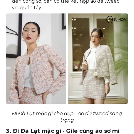
Bạn có thể chọn quần jeans skinny, quần
jeans ống rộng hoặc quần jeans boyfriend.
Áo dạ tweed + quần tây:
Nếu muốn diện đồ
đến công sở, bạn có thể kết hợp áo dạ tweed
với quần tây.