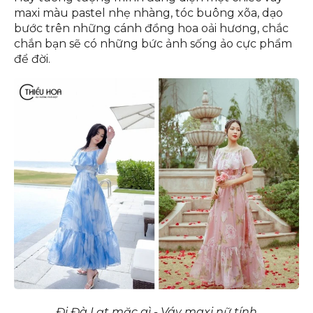
váy maxi đều mang đến vẻ đẹp dịu dàng, cuốn
hút.
Hãy tưởng tượng mình đang diện một chiếc váy
maxi màu pastel nhẹ nhàng, tóc buông xõa, dạo
bước trên những cánh đồng hoa oải hương, chắc
chắn bạn sẽ có những bức ảnh sống ảo cực phẩm
để đời.