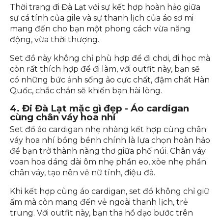
Đi Đà Lạt mặc gì cho đẹp - Áo dạ tweed sang
trọng
3. Đi Đà Lạt mặc gì - Gile cùng áo sơ mi
Thời trang đi Đà Lạt với sự kết hợp hoàn hảo giữa
sự cá tính của gile và sự thanh lịch của áo sơ mi
mang đến cho bạn một phong cách vừa năng
động, vừa thời thượng.
Set đồ này không chỉ phù hợp để đi chơi, đi học mà
còn rất thích hợp để đi làm, với outfit này, bạn sẽ
có những bức ảnh sống ảo cực chất, đậm chất Hàn
Quốc, chắc chắn sẽ khiến bạn hài lòng.
4. Đi Đà Lạt mặc gì đẹp - Áo cardigan
cùng chân váy hoa nhí
Set đồ áo cardigan nhẹ nhàng kết hợp cùng chân
váy hoa nhí bồng bềnh chính là lựa chọn hoàn hảo
để bạn trở thành nàng thơ giữa phố núi. Chân váy
voan hoa dáng dài ôm nhẹ phần eo, xòe nhẹ phần
chân váy, tạo nên vẻ nữ tính, điệu đà.