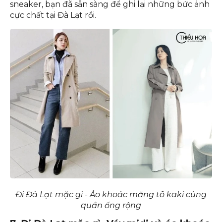
Set đồ không chỉ giúp bạn giữ ấm trong tiết trời se
lạnh mà còn giúp bạn tự tin thể hiện phong cách
cá tính. Chỉ cần thêm một chiếc mũ nồi và đôi giày
sneaker, bạn đã sẵn sàng để ghi lại những bức ảnh
cực chất tại Đà Lạt rồi.