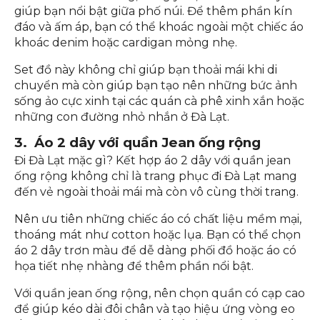
2. Đi Đà Lạt mặc gì - Đầm baby doll cùng
áo khoác mỏng
Với thiết kế trẻ trung, đáng yêu, chiếc đầm này sẽ
giúp bạn nổi bật giữa phố núi. Để thêm phần kín
đáo và ấm áp, bạn có thể khoác ngoài một chiếc áo
khoác denim hoặc cardigan mỏng nhẹ.
Set đồ này không chỉ giúp bạn thoải mái khi di
chuyển mà còn giúp bạn tạo nên những bức ảnh
sống ảo cực xinh tại các quán cà phê xinh xắn hoặc
những con đường nhỏ nhắn ở Đà Lạt.
3. Áo 2 dây với quần Jean ống rộng
Đi Đà Lạt mặc gì? Kết hợp áo 2 dây với quần jean
ống rộng không chỉ là trang phục đi Đà Lạt mang
đến vẻ ngoài thoải mái mà còn vô cùng thời trang.
Nên ưu tiên những chiếc áo có chất liệu mềm mại,
thoáng mát như cotton hoặc lụa. Bạn có thể chọn
áo 2 dây trơn màu để dễ dàng phối đồ hoặc áo có
họa tiết nhẹ nhàng để thêm phần nổi bật.