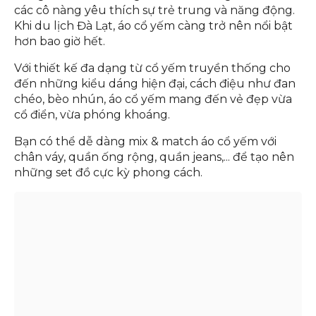
5. Quần áo đi Đà Lạt - Áo cổ yếm thời
trang
Đi Đà Lạt mặc gì? Chắc hẳn áo cổ yếm, món đồ thời
trang hack tuổi không thể thiếu trong tủ đồ của
các cô nàng yêu thích sự trẻ trung và năng động.
Khi du lịch Đà Lạt, áo cổ yếm càng trở nên nổi bật
hơn bao giờ hết.
Với thiết kế đa dạng từ cổ yếm truyền thống cho
đến những kiểu dáng hiện đại, cách điệu như đan
chéo, bèo nhún, áo cổ yếm mang đến vẻ đẹp vừa
cổ điển, vừa phóng khoáng.
Bạn có thể dễ dàng mix & match áo cổ yếm với
chân váy, quần ống rộng, quần jeans,... để tạo nên
những set đồ cực kỳ phong cách.