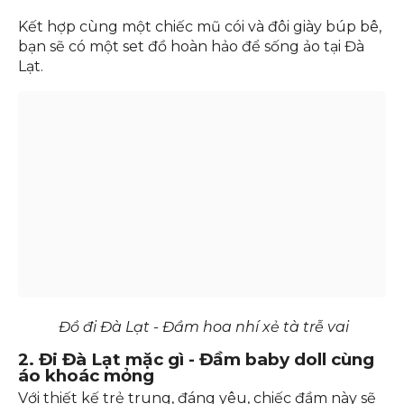
nhìn. Chất liệu voan hoặc chiffon nhẹ nhàng, bay
bổng sẽ giúp bạn thoải mái khi dạo phố hoặc tham
quan các địa điểm nổi tiếng.
Kết hợp cùng một chiếc mũ cói và đôi giày búp bê,
bạn sẽ có một set đồ hoàn hảo để sống ảo tại Đà
Lạt.
Đồ đi Đà Lạt - Đầm hoa nhí xẻ tà trễ vai