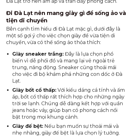
không chỉ mang đến sự thoải mái mà còn thể hiện
gu thẩm mỹ tinh tế, tôn lên nét đẹp mặn mà và
quý phái của phụ nữ trung niên, giúp chuyến đi
Đà Lạt trở nên ấm áp và tràn đầy phong cách.
Đi Đà Lạt nên mang giày gì để sống ảo và
tiện di chuyển
Bên cạnh tìm hiểu đi Đà Lạt mặc gì, dưới đây là
một số gợi ý cho việc chọn giày để vừa tiện di
chuyển, vừa có thể sống ảo thỏa thích:
Giày sneaker trắng:
Đây là lựa chọn phổ
biến vì dễ phối đồ và mang lại vẻ ngoài trẻ
trung, năng động. Sneaker cũng thoải mái
cho việc đi bộ khám phá những con dốc ở Đà
Lạt.
Giày bốt cổ thấp:
Với kiểu dáng cá tính và ấm
áp, bốt cổ thấp rất thích hợp cho những ngày
trời se lạnh. Chúng dễ dàng kết hợp với quần
jeans hoặc váy, giúp bạn có phong cách nổi