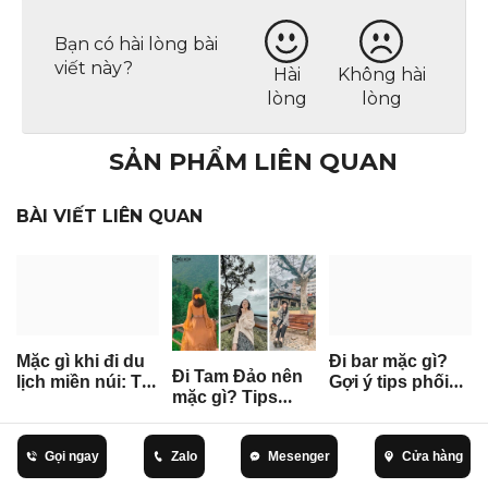
bạn trả lời được câu hỏi
đi Đà Lạt mặc gì
và tự tin
hơn trong chuyến hành trình đến thành phố
mộng mơ này nhé!
Lê Hằng
Thời trang nữ
Quà Tặng Phụ Nữ Trung Niên
Bạn có hài lòng bài
viết này?
Hài
Không hài
lòng
lòng
SẢN PHẨM LIÊN QUAN
BÀI VIẾT LIÊN QUAN
Gọi ngay
Zalo
Mesenger
Cửa hàng