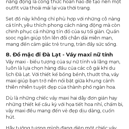
7. Đi Đà Lạt mặc gì - Áo phông trắng cùng
quần sooc
Kết hợp áo phông trắng đơn giản với quần sooc
năng động là công thức hoàn hảo để tạo nên một
outfit vừa thoải mái lại vừa thời trang.
Set đồ này không chỉ phù hợp với những cô nàng
cá tính, yêu thích phong cách năng động mà còn
chinh phục cả những tín đồ của sự tối giản. Quần
sooc ngắn giúp tôn lên đôi chân dài miên man,
mang đến cảm giác trẻ trung, tràn đầy sức sống.
8. Đồ mặc đi Đà Lạt - Váy maxi nữ tính
Váy maxi - biểu tượng của sự nữ tính và lãng mạn,
luôn là lựa chọn hàng đầu của các cô gái khi du
lịch Đà Lạt. Với thiết kế bồng bềnh, thướt tha, váy
maxi giúp bạn trở nên nổi bật giữa khung cảnh
thiên nhiên tuyệt đẹp của thành phố ngàn hoa.
Dù là những chiếc váy maxi hai dây đơn giản hay
những thiết kế cầu kỳ với họa tiết hoa nhí, chấm bi,