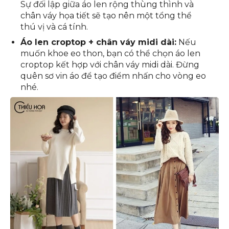
chân váy midi dáng xòe hoặc bút chì để phù
hợp với phong cách của mình.
Áo len oversize + chân váy midi họa tiết:
Sự đối lập giữa áo len rộng thùng thình và
chân váy họa tiết sẽ tạo nên một tổng thể
thú vị và cá tính.
Áo len croptop + chân váy midi dài:
Nếu
muốn khoe eo thon, bạn có thể chọn áo len
croptop kết hợp với chân váy midi dài. Đừng
quên sơ vin áo để tạo điểm nhấn cho vòng eo
nhé.