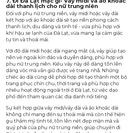
Đi Đà Lạt mặc gì - Áo khoác măng tô kaki cùng
quần ống rộng
7. Đi Đà Lạt mặc gì- Váy midi và áo khoác
dài thanh lịch cho nữ trung niên
Đối với phụ nữ trung niên, váy midi hoặc váy dài
kết hợp với áo khoác dài sẽ tạo nên phong cách
thanh lịch, dịu dàng và tinh tế - vừa phù hợp với
khí hậu se lạnh của Đà Lạt, vừa mang lại cảm giác
tự tin và thoải mái.
Với độ dài midi hoặc dài ngang mắt cá, váy giúp tạo
nên vẻ ngoài kín đáo và duyên dáng, phù hợp với
phụ nữ trung niên. Kiểu váy này dễ dàng tôn lên
dáng vóc mà vẫn giữ được vẻ trang nhã. Những
chiếc áo dài cũng dễ phối hợp để tạo thành một bộ
trang phục chỉn chu, thời trang và phù hợp cho
nhiều hoạt động ngoài trời ở Đà Lạt, từ việc dạo
phố đến tham quan các địa danh nổi tiếng.
Sự kết hợp giữa váy midi/váy dài và áo khoác dài