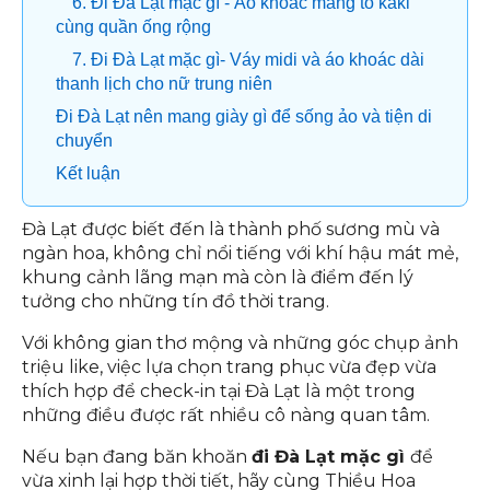
6. Đi Đà Lạt mặc gì - Áo khoác măng tô kaki
cùng quần ống rộng
7. Đi Đà Lạt mặc gì- Váy midi và áo khoác dài
thanh lịch cho nữ trung niên
Đi Đà Lạt nên mang giày gì để sống ảo và tiện di
chuyển
Kết luận
Đà Lạt được biết đến là thành phố sương mù và
ngàn hoa, không chỉ nổi tiếng với khí hậu mát mẻ,
khung cảnh lãng mạn mà còn là điểm đến lý
tưởng cho những tín đồ thời trang.
Với không gian thơ mộng và những góc chụp ảnh
triệu like, việc lựa chọn trang phục vừa đẹp vừa
thích hợp để check-in tại Đà Lạt là một trong
những điều được rất nhiều cô nàng quan tâm.
Nếu bạn đang băn khoăn
đi Đà Lạt mặc gì
để
vừa xinh lại hợp thời tiết, hãy cùng Thiều Hoa