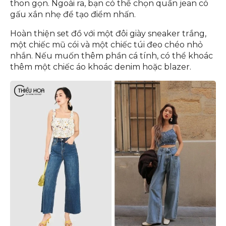
Với quần jean ống rộng, nên chọn quần có cạp cao
để giúp kéo dài đôi chân và tạo hiệu ứng vòng eo
thon gọn. Ngoài ra, bạn có thể chọn quần jean có
gấu xắn nhẹ để tạo điểm nhấn.
Hoàn thiện set đồ với một đôi giày sneaker trắng,
một chiếc mũ cói và một chiếc túi đeo chéo nhỏ
nhắn. Nếu muốn thêm phần cá tính, có thể khoác
thêm một chiếc áo khoác denim hoặc blazer.