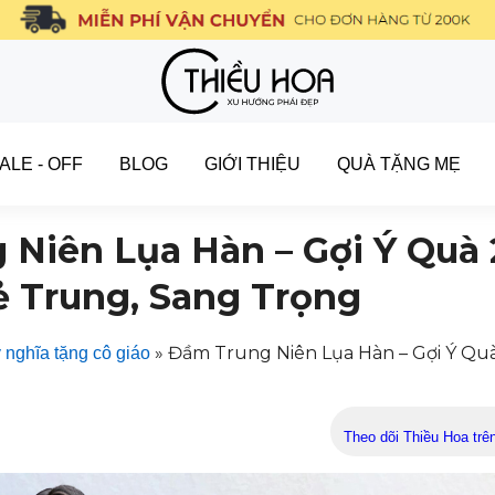
ALE - OFF
BLOG
GIỚI THIỆU
QUÀ TẶNG MẸ
Niên Lụa Hàn – Gợi Ý Quà 
ẻ Trung, Sang Trọng
»
Đầm Trung Niên Lụa Hàn – Gợi Ý Quà
 nghĩa tặng cô giáo
Theo dõi Thiều Hoa trê