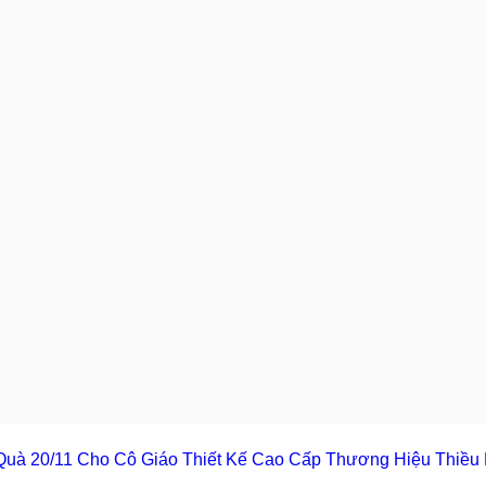
uà 20/11 Cho Cô Giáo Thiết Kế Cao Cấp Thương Hiệu Thiề