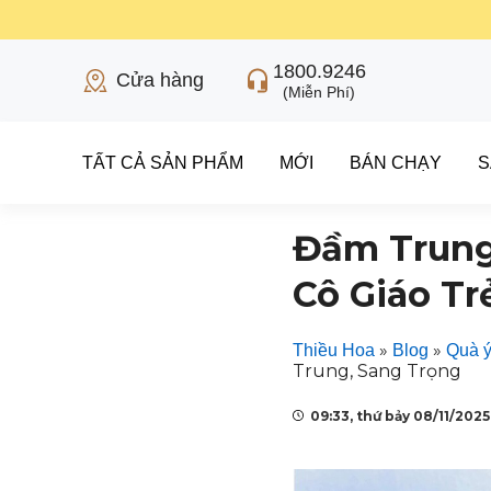
1800.9246
Cửa hàng
(Miễn Phí)
TẤT CẢ SẢN PHẨM
MỚI
BÁN CHẠY
S
Đầm Trung 
Cô Giáo Tr
»
»
Thiều Hoa
Blog
Quà ý
Trung, Sang Trọng
09:33, thứ bảy 08/11/2025