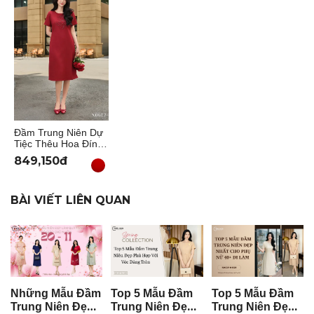
Đầm Trung Niên Dự
Tiệc Thêu Hoa Đính
Hạt Vải Bố Cao Cấp
849,150đ
Dáng Suông Chữ A
DD5X0602 – Thiều
Hoa
BÀI VIẾT LIÊN QUAN
Những Mẫu Đầm
Top 5 Mẫu Đầm
Top 5 Mẫu Đầm
Trung Niên Đẹp
Trung Niên Đẹp
Trung Niên Đẹp