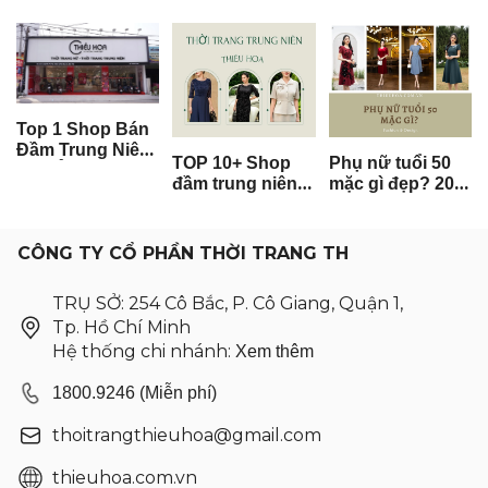
Làm Quà Tặng
Phù Hợp Với
Nhất Cho Phụ
Cô Giáo Chủ
Vóc Dáng Tròn
Nữ 40+ Đi Làm
Nhiệm 2026
[Cập Nhật 2026]
Top 1 Shop Bán
Đầm Trung Niên
TOP 10+ Shop
Phụ nữ tuổi 50
Đẹp Ở Hà Nội
đầm trung niên
mặc gì đẹp? 20+
đẹp nhất ở Thủ
Mẫu thời trang
Đức TPHCM
trung niên sang
trọng giúp quý
CÔNG TY CỔ PHẦN THỜI TRANG TH
cô "hack tuổi"
TRỤ SỞ: 254 Cô Bắc, P. Cô Giang, Quận 1,
Tp. Hồ Chí Minh
Hệ thống chi nhánh:
Xem thêm
1800.9246 (Miễn phí)
thoitrangthieuhoa@gmail.com
thieuhoa.com.vn