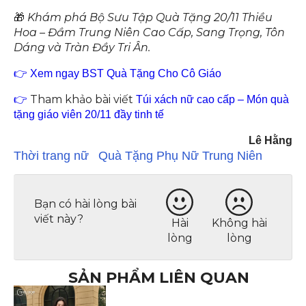
🎁
Khám phá Bộ Sưu Tập Quà Tặng 20/11 Thiều
Hoa – Đầm Trung Niên Cao Cấp, Sang Trọng, Tôn
Dáng và Tràn Đầy Tri Ân.
👉 Xem ngay BST Quà Tặng Cho Cô Giáo
Tham khảo bài viết
👉
Túi xách nữ cao cấp – Món quà
tặng giáo viên 20/11 đầy tinh tế
Lê Hằng
Thời trang nữ
Quà Tặng Phụ Nữ Trung Niên
Bạn có hài lòng bài
viết này?
Hài
Không hài
lòng
lòng
SẢN PHẨM LIÊN QUAN