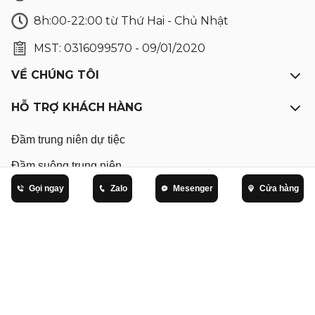
8h:00-22:00 từ Thứ Hai - Chủ Nhật
MST: 0316099570 - 09/01/2020
VỀ CHÚNG TÔI
HỖ TRỢ KHÁCH HÀNG
Đầm trung niên dự tiệc
Đầm suông trung niên
Gọi ngay
Zalo
Mesenger
Cửa hàng
Đầm trung niên dạo phố
Đầm truyền thống
Áo kiểu trung niên
Áo thun trung niên
Áo khoác trung niên