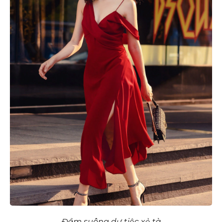
Đầm suông dự tiệc xẻ tà