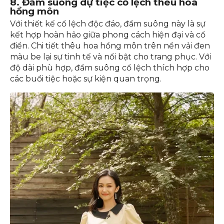
8. Đầm suông dự tiệc cổ lệch thêu hoa
hồng môn
Với thiết kế cổ lệch độc đáo, đầm suông này là sự
kết hợp hoàn hảo giữa phong cách hiện đại và cổ
điển. Chi tiết thêu hoa hồng môn trên nền vải đen
màu be lại sự tinh tế và nổi bật cho trang phục. Với
độ dài phù hợp, đầm suông cổ lệch thích hợp cho
các buổi tiệc hoặc sự kiện quan trọng.