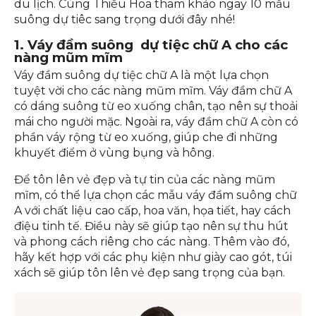
du lịch. Cùng Thiều Hoa tham khảo ngay 10 mẫu
suông dự tiêc sang trọng dưới đây nhé!
1. Váy đầm suông dự tiệc
chữ A
cho các
nàng mũm mĩm
Váy đầm suông dự tiệc chữ A là một lựa chọn
tuyệt vời cho các nàng mũm mĩm. Váy đầm chữ A
có dáng suông từ eo xuống chân, tạo nên sự thoải
mái cho người mặc. Ngoài ra, váy đầm chữ A còn có
phần váy rộng từ eo xuống, giúp che đi những
khuyết điểm ở vùng bụng và hông.
Để tôn lên vẻ đẹp và tự tin của các nàng mũm
mĩm, có thể lựa chọn các mẫu váy đầm suông chữ
A với chất liệu cao cấp, hoa văn, họa tiết, hay cách
điệu tinh tế. Điều này sẽ giúp tạo nên sự thu hút
và phong cách riêng cho các nàng. Thêm vào đó,
hãy kết hợp với các phụ kiện như giày cao gót, túi
xách sẽ giúp tôn lên vẻ đẹp sang trọng của bạn.