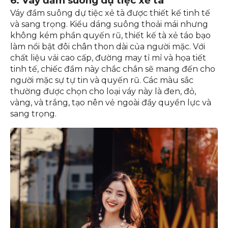
6. Váy đầm suông dự tiệc xẻ tà
Váy đầm suông dự tiệc xẻ tà được thiết kế tinh tế
và sang trọng. Kiểu dáng suông thoải mái nhưng
không kém phần quyến rũ, thiết kế tà xẻ táo bạo
làm nổi bật đôi chân thon dài của người mặc. Với
chất liệu vải cao cấp, đường may tỉ mỉ và họa tiết
tinh tế, chiếc đầm này chắc chắn sẽ mang đến cho
người mặc sự tự tin và quyến rũ. Các màu sắc
thường được chọn cho loại váy này là đen, đỏ,
vàng, và trắng, tạo nên vẻ ngoài đầy quyền lực và
sang trọng.