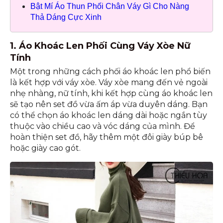
Bật Mí Áo Thun Phối Chân Váy Gì Cho Nàng
Thả Dáng Cực Xinh
1. Áo Khoác Len Phối Cùng Váy Xòe Nữ
Tính
Một trong những cách phối áo khoác len phổ biến
là kết hợp với váy xòe. Váy xòe mang đến vẻ ngoài
nhẹ nhàng, nữ tính, khi kết hợp cùng áo khoác len
sẽ tạo nên set đồ vừa ấm áp vừa duyên dáng. Bạn
có thể chọn áo khoác len dáng dài hoặc ngắn tùy
thuộc vào chiều cao và vóc dáng của mình. Để
hoàn thiện set đồ, hãy thêm một đôi giày búp bê
hoặc giày cao gót.