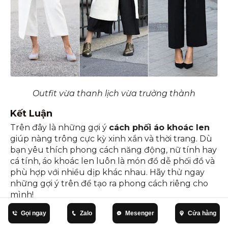
Outfit vừa thanh lịch vừa trưởng thành
Kết Luận
Trên đây là những gợi ý
cách phối áo khoác len
giúp nàng trông cực kỳ xinh xắn và thời trang. Dù
bạn yêu thích phong cách năng động, nữ tính hay
cá tính, áo khoác len luôn là món đồ dễ phối đồ và
phù hợp với nhiều dịp khác nhau. Hãy thử ngay
những gợi ý trên để tạo ra phong cách riêng cho
mình!
Gọi ngay
Zalo
Mesenger
Cửa hàng
Phương Thảo
Thời trang nữ
Quà Tặng Phụ Nữ Trung Niên