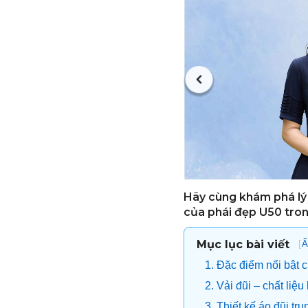
Hãy cùng khám phá lý 
của phái đẹp U50 tro
Mục lục bài viết
[
Ẩ
1. Đặc điểm nổi bật c
2. Vải đũi – chất liệu
3. Thiết kế áo đũi tr