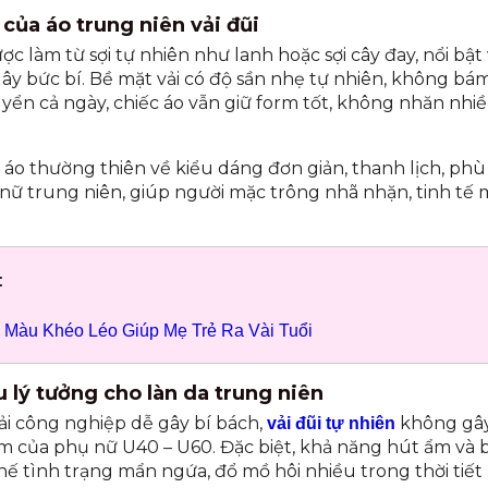
 của áo trung niên vải đũi
ợc làm từ sợi tự nhiên như lanh hoặc sợi cây đay, nổi bật
ây bức bí. Bề mặt vải có độ sần nhẹ tự nhiên, không bám
yển cả ngày, chiếc áo vẫn giữ form tốt, không nhăn nhiề
 áo thường thiên về kiểu dáng đơn giản, thanh lịch, phù
 nữ trung niên, giúp người mặc trông nhã nhặn, tinh t
:
 Màu Khéo Léo Giúp Mẹ Trẻ Ra Vài Tuổi
ệu lý tưởng cho làn da trung niên
ải công nghiệp dễ gây bí bách,
không gây
vải đũi tự nhiên
ảm của phụ nữ U40 – U60. Đặc biệt, khả năng hút ẩm và 
hế tình trạng mẩn ngứa, đổ mồ hôi nhiều trong thời tiế