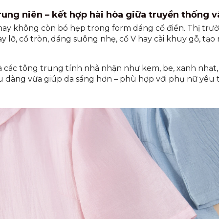
trung niên – kết hợp hài hòa giữa truyền thống v
nay không còn bó hẹp trong form dáng cổ điển. Thị trườ
y lỡ, cổ tròn, dáng suông nhẹ, cổ V hay cài khuy gỗ, tạ
à các tông trung tính nhã nhặn như kem, be, xanh nhạt
u dàng vừa giúp da sáng hơn – phù hợp với phụ nữ yêu t