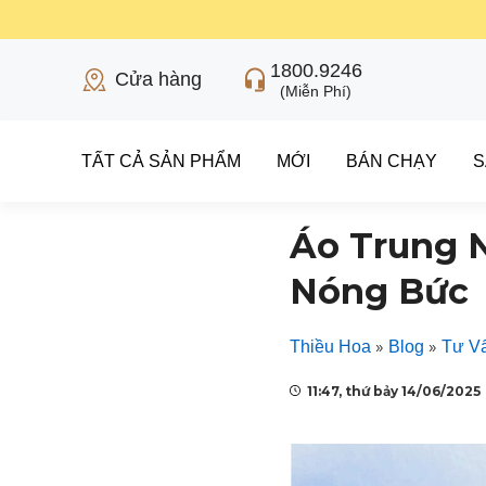
1800.9246
Cửa hàng
(Miễn Phí)
TẤT CẢ SẢN PHẨM
MỚI
BÁN CHẠY
S
Áo Trung N
Nóng Bức
»
»
Thiều Hoa
Blog
Tư Vấ
11:47, thứ bảy 14/06/2025