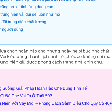
 cũng hợp – tính ứng dụng cao
trung niên vải đũi để luôn như mới
 đũi trung niên chất lượng
từ người dùng
 lựa chọn hoàn hảo cho những ngày hè oi bức nhờ chất l
ới kiểu dáng thanh lịch, tinh tế, chiếc áo không chỉ man
ung niên giữ được phong cách trang nhã, chỉn chu.
g Suông: Giải Pháp Hoàn Hảo Che Bụng Tinh Tế
Gì Để Che Vai To Ở Tuổi 50?
g Niên Với Váy Midi – Phong Cách Sành Điệu Cho Quý Cô 40+