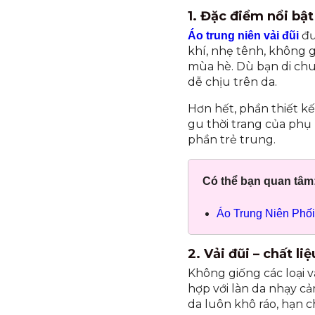
1. Đặc điểm nổi bật
đư
Áo trung niên vải đũi
khí, nhẹ tênh, không g
mùa hè. Dù bạn di chu
dễ chịu trên da.
Hơn hết, phần thiết kế
gu thời trang của phụ
phần trẻ trung.
Có thể bạn quan tâm
Áo Trung Niên Phối
2. Vải đũi – chất li
Không giống các loại v
hợp với làn da nhạy c
da luôn khô ráo, hạn c