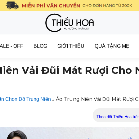
ALE - OFF
BLOG
GIỚI THIỆU
QUÀ TẶNG MẸ
iên Vải Đũi Mát Rượi Cho
»
Áo Trung Niên Vải Đũi Mát Rượi
n Chọn Đồ Trung Niên
Theo dõi Thiều Hoa trê