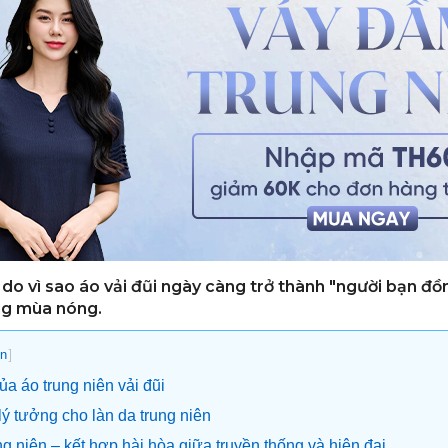
do vì sao áo vải đũi ngày càng trở thành "người bạn đồ
ng mùa nóng.
]
n
ủa áo trung niên vải đũi
 lý tưởng cho làn da trung niên
ung niên – kết hợp hài hòa giữa truyền thống và hiện đại