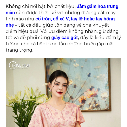
Không chỉ nổi bật bởi chất liệu,
đầm gấm hoa trung
còn được thiết kế với những đường cắt may
niên
tinh xảo như
cổ tròn, cổ xẻ V, tay lỡ hoặc tay bồng
– tất cả đều giúp tôn dáng và che khuyết
nhẹ
điểm hiệu quả. Với ưu điểm không nhăn, giữ dáng
tốt và dễ phối cùng
,
đây là kiểu đầm lý
giày cao gót
tưởng cho cả tiệc tùng lẫn những buổi gặp mặt
trang trọng.