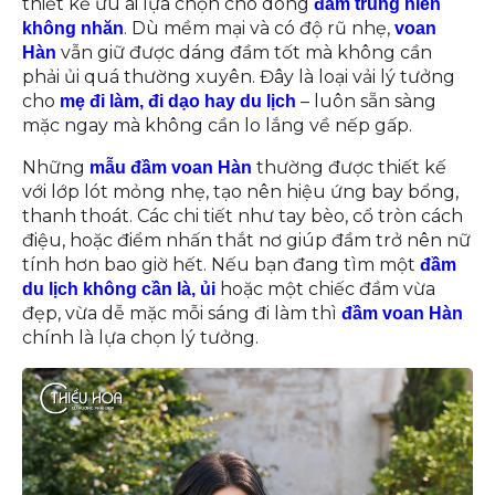
thiết kế ưu ái lựa chọn cho dòng
đầm trung niên
. Dù mềm mại và có độ rũ nhẹ,
không nhăn
voan
vẫn giữ được dáng đầm tốt mà không cần
Hàn
phải ủi quá thường xuyên. Đây là loại vải lý tưởng
cho
– luôn sẵn sàng
mẹ đi làm, đi dạo hay du lịch
mặc ngay mà không cần lo lắng về nếp gấp.
Những
thường được thiết kế
mẫu đầm voan Hàn
với lớp lót mỏng nhẹ, tạo nên hiệu ứng bay bổng,
thanh thoát. Các chi tiết như tay bèo, cổ tròn cách
điệu, hoặc điểm nhấn thắt nơ giúp đầm trở nên nữ
tính hơn bao giờ hết. Nếu bạn đang tìm một
đầm
hoặc một chiếc đầm vừa
du lịch không cần là, ủi
đẹp, vừa dễ mặc mỗi sáng đi làm thì
đầm voan Hàn
chính là lựa chọn lý tưởng.