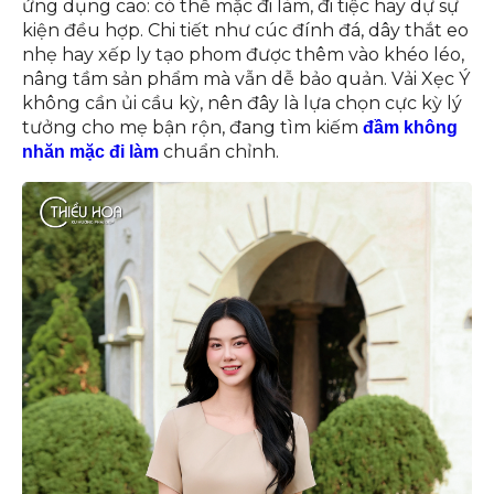
ứng dụng cao: có thể mặc đi làm, đi tiệc hay dự sự
kiện đều hợp. Chi tiết như cúc đính đá, dây thắt eo
nhẹ hay xếp ly tạo phom được thêm vào khéo léo,
nâng tầm sản phẩm mà vẫn dễ bảo quản. Vải Xẹc Ý
không cần ủi cầu kỳ, nên đây là lựa chọn cực kỳ lý
tưởng cho mẹ bận rộn, đang tìm kiếm
đầm không
chuẩn chỉnh.
nhăn mặc đi làm