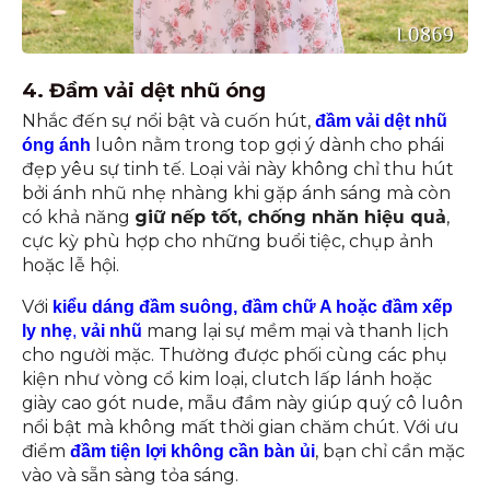
4. Đầm vải dệt nhũ óng
Nhắc đến sự nổi bật và cuốn hút,
đầm vải dệt nhũ
luôn nằm trong top gợi ý dành cho phái
óng ánh
đẹp yêu sự tinh tế. Loại vải này không chỉ thu hút
bởi ánh nhũ nhẹ nhàng khi gặp ánh sáng mà còn
có khả năng
giữ nếp tốt, chống nhăn hiệu quả
,
cực kỳ phù hợp cho những buổi tiệc, chụp ảnh
hoặc lễ hội.
Với
kiểu dáng đầm suông, đầm chữ A hoặc đầm xếp
mang lại sự mềm mại và thanh lịch
ly nhẹ
,
vải nhũ
cho người mặc. Thường được phối cùng các phụ
kiện như vòng cổ kim loại, clutch lấp lánh hoặc
giày cao gót nude, mẫu đầm này giúp quý cô luôn
nổi bật mà không mất thời gian chăm chút. Với ưu
điểm
, bạn chỉ cần mặc
đầm tiện lợi không cần bàn ủi
vào và sẵn sàng tỏa sáng.