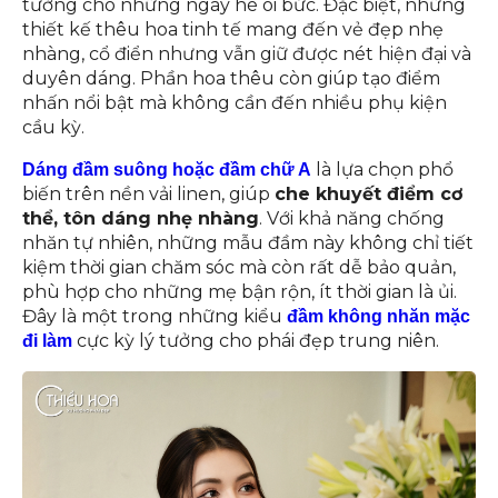
tưởng cho những ngày hè oi bức. Đặc biệt, những
thiết kế thêu hoa tinh tế mang đến vẻ đẹp nhẹ
nhàng, cổ điển nhưng vẫn giữ được nét hiện đại và
duyên dáng. Phần hoa thêu còn giúp tạo điểm
nhấn nổi bật mà không cần đến nhiều phụ kiện
cầu kỳ.
là lựa chọn phổ
Dáng đầm suông hoặc đầm chữ A
biến trên nền vải linen, giúp
che khuyết điểm cơ
thể, tôn dáng nhẹ nhàng
. Với khả năng chống
nhăn tự nhiên, những mẫu đầm này không chỉ tiết
kiệm thời gian chăm sóc mà còn rất dễ bảo quản,
phù hợp cho những mẹ bận rộn, ít thời gian là ủi.
Đây là một trong những kiểu
đầm không nhăn mặc
cực kỳ lý tưởng cho phái đẹp trung niên.
đi làm