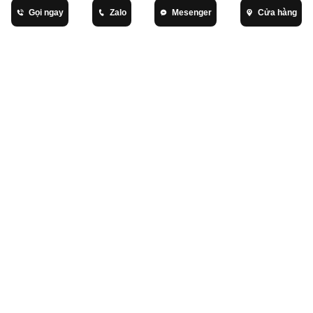
thanh lịch và tiện lợi này trở thành trợ thủ đắc lực
Gọi ngay
Zalo
Mesenger
Cửa hàng
cho ngày mới của bạn!
Thái Huỳnh
Thời trang nữ
Quà Tặng Phụ Nữ Trung Niên
Bạn có hài lòng bài
viết này?
Hài
Không hài
lòng
lòng
SẢN PHẨM LIÊN QUAN
BÀI VIẾT LIÊN QUAN