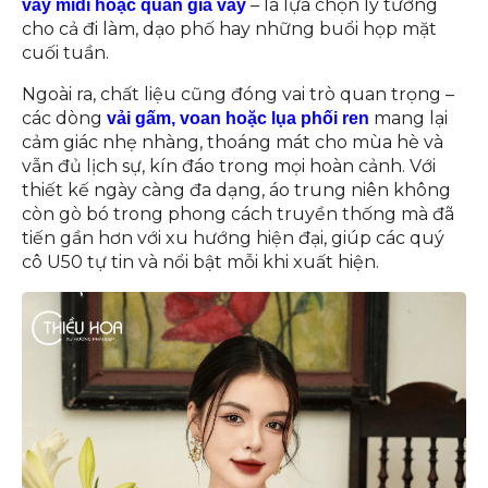
– là lựa chọn lý tưởng
váy midi hoặc quần giả váy
cho cả đi làm, dạo phố hay những buổi họp mặt
cuối tuần.
Ngoài ra, chất liệu cũng đóng vai trò quan trọng –
các dòng
mang lại
vải gấm, voan hoặc lụa phối ren
cảm giác nhẹ nhàng, thoáng mát cho mùa hè và
vẫn đủ lịch sự, kín đáo trong mọi hoàn cảnh. Với
thiết kế ngày càng đa dạng, áo trung niên không
còn gò bó trong phong cách truyền thống mà đã
tiến gần hơn với xu hướng hiện đại, giúp các quý
cô U50 tự tin và nổi bật mỗi khi xuất hiện.