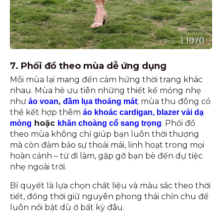
7. Phối đồ theo mùa dễ ứng dụng
Mỗi mùa lại mang đến cảm hứng thời trang khác
nhau. Mùa hè ưu tiên những thiết kế mỏng nhẹ
như
,
; mùa thu đông có
áo voan
đầm lụa thoáng mát
thể kết hợp thêm
áo khoác cardigan, blazer vải dạ
hoặc
. Phối đồ
mỏng
khăn choàng cổ sang trọng
theo mùa không chỉ giúp bạn luôn thời thượng
mà còn đảm bảo sự thoải mái, linh hoạt trong mọi
hoàn cảnh – từ đi làm, gặp gỡ bạn bè đến dự tiệc
nhẹ ngoài trời.
Bí quyết là lựa chọn chất liệu và màu sắc theo thời
tiết, đồng thời giữ nguyên phong thái chỉn chu để
luôn nổi bật dù ở bất kỳ đâu.