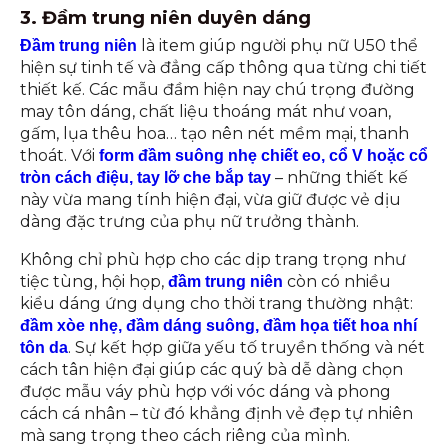
3. Đầm trung niên duyên dáng
là item giúp người phụ nữ U50 thể
Đầm trung niên
hiện sự tinh tế và đẳng cấp thông qua từng chi tiết
thiết kế. Các mẫu đầm hiện nay chú trọng đường
may tôn dáng, chất liệu thoáng mát như voan,
gấm, lụa thêu hoa… tạo nên nét mềm mại, thanh
thoát. Với
form đầm suông nhẹ chiết eo, cổ V hoặc cổ
– những thiết kế
tròn cách điệu, tay lỡ che bắp tay
này vừa mang tính hiện đại, vừa giữ được vẻ dịu
dàng đặc trưng của phụ nữ trưởng thành.
Không chỉ phù hợp cho các dịp trang trọng như
tiệc tùng, hội họp,
còn có nhiều
đầm trung niên
kiểu dáng ứng dụng cho thời trang thường nhật:
đầm xòe nhẹ, đầm dáng suông, đầm họa tiết hoa nhí
. Sự kết hợp giữa yếu tố truyền thống và nét
tôn da
cách tân hiện đại giúp các quý bà dễ dàng chọn
được mẫu váy phù hợp với vóc dáng và phong
cách cá nhân – từ đó khẳng định vẻ đẹp tự nhiên
mà sang trọng theo cách riêng của mình.