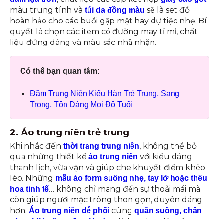
màu trung tính và
sẽ là set đồ
túi da đồng màu
hoàn hảo cho các buổi gặp mặt hay dự tiệc nhẹ. Bí
quyết là chọn các item có đường may tỉ mỉ, chất
liệu đứng dáng và màu sắc nhã nhặn.
Có thể bạn quan tâm:
Đầm Trung Niên Kiểu Hàn Trẻ Trung, Sang
Trọng, Tôn Dáng Mọi Độ Tuổi
2. Áo trung niên trẻ trung
Khi nhắc đến
, không thể bỏ
thời trang trung niên
qua những thiết kế
với kiểu dáng
áo trung niên
thanh lịch, vừa vặn và giúp che khuyết điểm khéo
léo. Những
mẫu áo form suông nhẹ, tay lỡ
hoặc thêu
… không chỉ mang đến sự thoải mái mà
hoa tinh tế
còn giúp người mặc trông thon gọn, duyên dáng
hơn.
cùng
Áo trung niên dễ phối
quần suông, chân