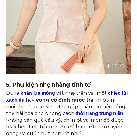
5. Phụ kiện nhẹ nhàng tinh tế
Dù là
vắt nhẹ trên vai, một
khăn lụa mỏng
chiếc túi
hay
vòng cổ đính ngọc trai
nhỏ xinh –
xách da
mọi chi tiết phụ kiện đều góp phần tạo nên tổng
thể hài hòa cho phong cách
.
thời trang trung niên
Không cần quá cầu kỳ, chỉ một vài món đồ được
lựa chọn tinh tế cũng đủ để bạn trở nên duyên
dáng và cuốn hút hơn rất nhiều