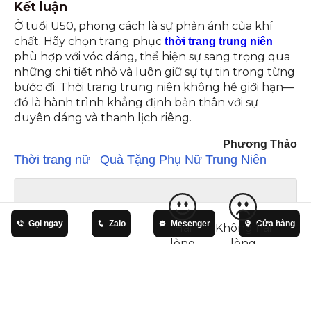
Kết luận
Ở tuổi U50, phong cách là sự phản ánh của khí
chất. Hãy chọn trang phục
thời trang trung niên
phù hợp với vóc dáng, thể hiện sự sang trọng qua
những chi tiết nhỏ và luôn giữ sự tự tin trong từng
bước đi. Thời trang trung niên không hề giới hạn—
đó là hành trình khẳng định bản thân với sự
duyên dáng và thanh lịch riêng.
Phương Thảo
Thời trang nữ
Quà Tặng Phụ Nữ Trung Niên
Bạn có hài lòng bài
viết này?
Gọi ngay
Zalo
Mesenger
Cửa hàng
Hài
Không hài
lòng
lòng
SẢN PHẨM LIÊN QUAN