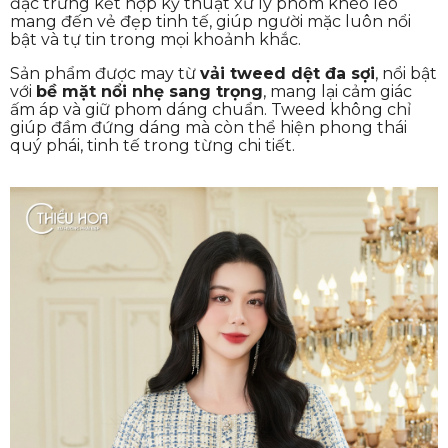
đặc trưng kết hợp kỹ thuật xử lý phom khéo léo
mang đến vẻ đẹp tinh tế, giúp người mặc luôn nổi
bật và tự tin trong mọi khoảnh khắc.
Sản phẩm được may từ
vải tweed dệt đa sợi
, nổi bật
với
bề mặt nổi nhẹ sang trọng
, mang lại cảm giác
ấm áp và giữ phom dáng chuẩn. Tweed không chỉ
giúp đầm đứng dáng mà còn thể hiện phong thái
quý phái, tinh tế trong từng chi tiết.