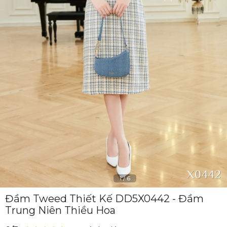
1
/
6
Đầm Tweed Thiết Kế DD5X0442 - Đầm
Trung Niên Thiều Hoa