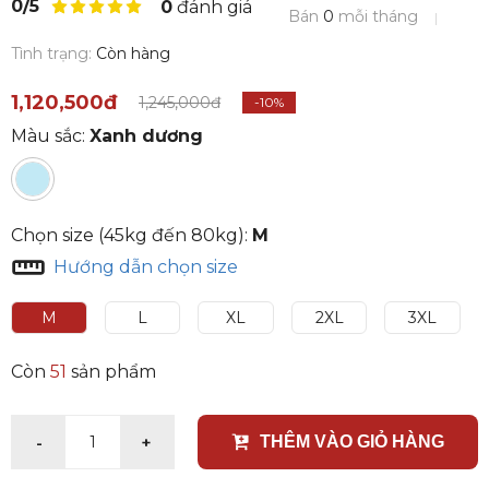
0/5
0
đánh giá
Bán
0
mỗi tháng
Tình trạng:
Còn hàng
1,120,500đ
1,245,000đ
-10%
Màu sắc:
Xanh dương
Chọn size (45kg đến 80kg):
M
Hướng dẫn chọn size
M
L
XL
2XL
3XL
Còn
51
sản phẩm
-
+
1
THÊM VÀO GIỎ HÀNG