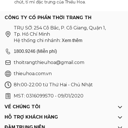
chút, tỉ mỉ đặc trưng của Thiều Hoa.
CÔNG TY CỔ PHẦN THỜI TRANG TH
TRỤ SỞ: 254 Cô Bắc, P. Cô Giang, Quận 1,
Tp. Hồ Chí Minh
Hệ thống chi nhánh:
Xem thêm
1800.9246 (Miễn phí)
thoitrangthieuhoa@gmail.com
thieuhoa.com.vn
8h:00-22:00 từ Thứ Hai - Chủ Nhật
MST: 0316099570 - 09/01/2020
VỀ CHÚNG TÔI
HỖ TRỢ KHÁCH HÀNG
ĐẦM TRUNG NIÊN