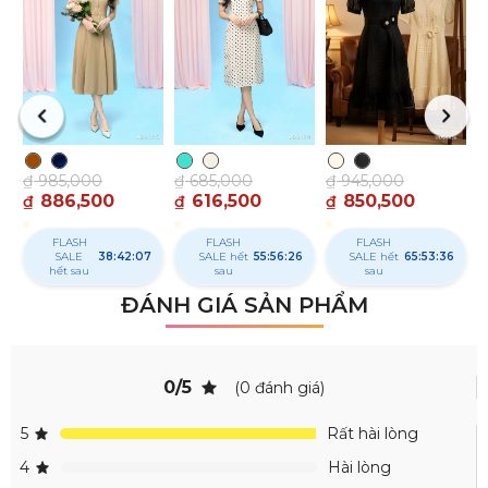
₫
₫
₫
985,000
₫
685,000
₫
945,000
886,500
616,500
850,500
₫
₫
₫
FLASH
FLASH
FLASH
SALE
38:42:07
SALE hết
55:56:26
SALE hết
65:53:36
hết sau
sau
sau
ĐÁNH GIÁ SẢN PHẨM
0/5
(0 đánh giá)
5
Rất hài lòng
4
Hài lòng