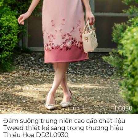
1
/
7
Đầm suông trung niên cao cấp chất liệu
Tweed thiết kế sang trọng thương hiệu
Thiều Hoa DD3L0930