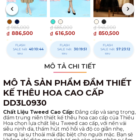
₫
985,000
₫
685,000
₫
945,000
886,500
616,500
850,500
₫
₫
₫
FLASH
FLASH
FLASH
SALE hết
40:10:43
SALE hết
30:19:50
SALE hết
57:23:11
sau
sau
sau
MÔ TẢ CHI TIẾT
MÔ TẢ SẢN PHẨM ĐẦM THIẾT
KẾ THÊU HOA CAO CẤP
DD3L0930
Chất Liệu Tweed Cao Cấp:
Đẳng cấp và sang trọng,
đầm trung niên thiết kế thêu hoa cao cấp của Thiều
Hoa chọn lựa chất liệu Tweed cao cấp, với nền vải
siêu nịnh da, thấm hút mồ hôi và độ co giãn nhẹ,
mang lại sự thoải mái đặc biệt cho người mặc. Bạn sẽ