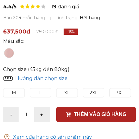
4.4/5
19
đánh giá
Bán
204
mỗi tháng
Tình trạng:
Hết hàng
637,500đ
750,000đ
-15%
Màu sắc:
Chọn size (45kg đến 80kg):
Hướng dẫn chọn size
M
L
XL
2XL
3XL
-
+
1
THÊM VÀO GIỎ HÀNG
Xem cửa hàng có sản phẩm này