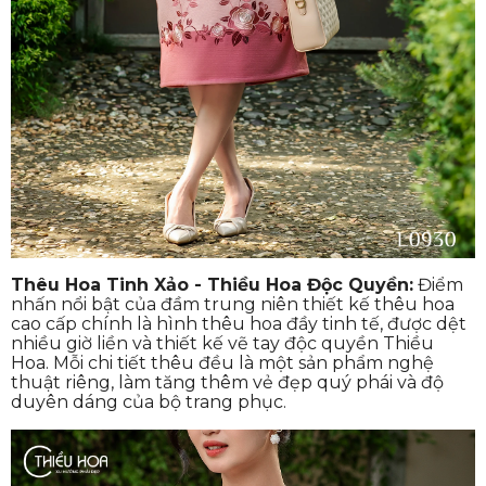
Thêu Hoa Tinh Xảo - Thiều Hoa Độc Quyền:
Điểm
nhấn nổi bật của đầm trung niên thiết kế thêu hoa
cao cấp chính là hình thêu hoa đầy tinh tế, được dệt
nhiều giờ liền và thiết kế vẽ tay độc quyền Thiều
Hoa. Mỗi chi tiết thêu đều là một sản phẩm nghệ
thuật riêng, làm tăng thêm vẻ đẹp quý phái và độ
duyên dáng của bộ trang phục.