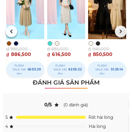
₫
₫
₫
985,000
₫
685,000
₫
945,000
886,500
616,500
850,500
₫
₫
₫
FLASH
FLASH
FLASH
SALE hết
45:53:28
SALE hết
62:55:21
SALE hết
51:25:13
sau
sau
sau
ĐÁNH GIÁ SẢN PHẨM
0/5
(0 đánh giá)
5
Rất hài lòng
4
Hài lòng