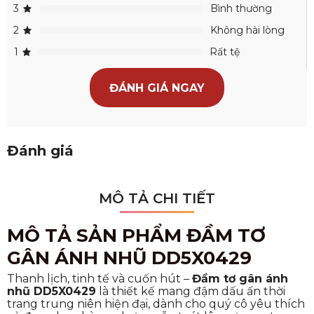
3
Bình thường
2
Không hài lòng
1
Rất tệ
ĐÁNH GIÁ NGAY
Đánh giá
MÔ TẢ CHI TIẾT
MÔ TẢ SẢN PHẨM ĐẦM TƠ
GÂN ÁNH NHŨ DD5X0429
Thanh lịch, tinh tế và cuốn hút –
Đầm tơ gân ánh
nhũ DD5X0429
là thiết kế mang đậm dấu ấn thời
trang trung niên hiện đại, dành cho quý cô yêu thích