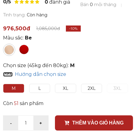
0/5
0
đánh giá
Bán
0
mỗi tháng
Tình trạng:
Còn hàng
976,500đ
1,085,000đ
-10%
Màu sắc:
Be
Chọn size (45kg đến 80kg):
M
Hướng dẫn chọn size
M
L
XL
2XL
3XL
Còn
51
sản phẩm
-
+
1
THÊM VÀO GIỎ HÀNG