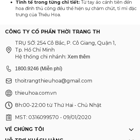
Tinh tế trong từng chi tiết:
Từ tay áo cánh tiên đến
hoa đính thủ công đều thể hiện sự chăm chút, tỉ mỉ đặc
trưng của Thiều Hoa.
CÔNG TY CỔ PHẦN THỜI TRANG TH
TRỤ SỞ: 254 Cô Bắc, P. Cô Giang, Quận 1,
Tp. Hồ Chí Minh
Hệ thống chi nhánh:
Xem thêm
1800.9246 (Miễn phí)
thoitrangthieuhoa@gmail.com
thieuhoa.com.vn
8h:00-22:00 từ Thứ Hai - Chủ Nhật
MST: 0316099570 - 09/01/2020
VỀ CHÚNG TÔI