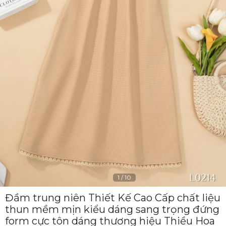
1
/
10
Đầm trung niên Thiết Kế Cao Cấp chất liệu
thun mềm mịn kiểu dáng sang trọng đứng
form cực tôn dáng thương hiệu Thiều Hoa