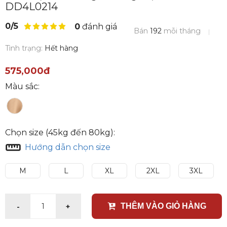
DD4L0214
0/5
0
đánh giá
Bán
192
mỗi tháng
Tình trạng:
Hết hàng
575,000đ
Màu sắc:
Chọn size (45kg đến 80kg):
Hướng dẫn chọn size
M
L
XL
2XL
3XL
-
+
1
THÊM VÀO GIỎ HÀNG