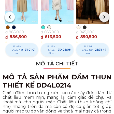
₫
985,000
₫
685,000
₫
945,000
886,500
616,500
850,500
₫
₫
₫
FLASH
FLASH
FLASH
SALE hết
31:01:00
SALE
30:05:07
SALE hết
25:31:43
sau
hết sau
sau
MÔ TẢ CHI TIẾT
MÔ TẢ SẢN PHẨM ĐẦM THUN
THIẾT KẾ DD4L0214
Chiếc đầm thun trung niên cao cấp này được làm từ
chất liệu mềm mịn, mang lại cảm giác dễ chịu và
thoải mái cho người mặc. Chất liệu thun không chỉ
nhẹ nhàng trên da mà còn có độ co giãn tốt, giúp
người mặc tự do vận động và thoải mái ngay cả trong