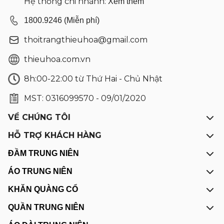
Hệ thống chi nhánh:
Xem thêm
1800.9246 (Miễn phí)
thoitrangthieuhoa@gmail.com
thieuhoa.com.vn
8h:00-22:00 từ Thứ Hai - Chủ Nhật
MST: 0316099570 - 09/01/2020
VỀ CHÚNG TÔI
HỖ TRỢ KHÁCH HÀNG
ĐẦM TRUNG NIÊN
ÁO TRUNG NIÊN
KHĂN QUÀNG CỔ
QUẦN TRUNG NIÊN