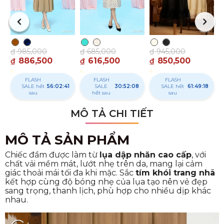
₫
985,000
₫
685,000
₫
945,000
886,500
616,500
850,500
₫
₫
₫
FLASH
FLASH
FLASH
SALE
56:02:40
SALE
30:52:07
SALE hết
61:49:17
hết sau
hết sau
sau
MÔ TẢ CHI TIẾT
MÔ TẢ SẢN PHẨM
Chiếc đầm được làm từ
lụa dập nhăn cao cấp
, với
chất vải mềm mát, lướt nhẹ trên da, mang lại cảm
giác thoải mái tối đa khi mặc. Sắc
tím khói trang nhã
kết hợp cùng độ bóng nhẹ của lụa tạo nên vẻ đẹp
sang trọng, thanh lịch, phù hợp cho nhiều dịp khác
nhau.