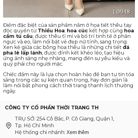
Điểm đặc biệt của sản phẩm nằm ở họa tiết thêu tay
độc quyền từ
Thiều Hoa
:
hoa cúc
kết hợp cùng
hoa
cẩm tú cầu
, được thêu tỉ mỉ và bố trí tinh tế ở phần
ngực và eo, làm nổi bật vẻ đẹp nữ tính, sang trọng.
Xen kẽ giữa các bông hoa thêu là những chi tiết
đá
pha lê lấp lánh
, được đính kết khéo léo, tạo hiệu
ứng ánh sáng nhẹ nhàng, mang đến sự yêu kiều và
quý phái cho người mặc.
Chiếc đầm này là lựa chọn hoàn hảo để bạn tự tin tỏa
sáng trong các sự kiện quan trọng, hay đơn giản là
làm nổi bật phong cách thời trang thanh lịch thường
ngày.
CÔNG TY CỔ PHẦN THỜI TRANG TH
TRỤ SỞ: 254 Cô Bắc, P. Cô Giang, Quận 1,
Tp. Hồ Chí Minh
Hệ thống chi nhánh:
Xem thêm