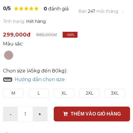
0/5
0
đánh giá
Bán
247
mỗi tháng
Tình trạng:
Hết hàng
299,000đ
885,000đ
-66%
Màu sắc:
Chọn size (45kg đến 80kg):
Hướng dẫn chọn size
M
L
XL
2XL
3XL
-
+
1
THÊM VÀO GIỎ HÀNG