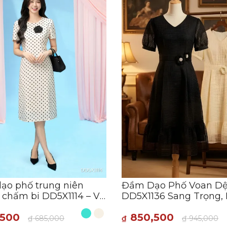
ạo phố trung niên
Đầm Dạo Phố Voan Dệ
 chấm bi DD5X1114 – Vẻ
DD5X1136 Sang Trọng,
 điển thanh lịch
Tính
,500
850,500
₫
685,000
₫
₫
945,000