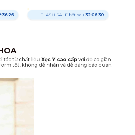
:36:24
FLASH SALE hết sau
32:06:28
 HOA
 tác từ chất liệu
Xẹc Ý cao cấp
với độ co giãn
ữ form tốt, không dễ nhăn và dễ dàng bảo quản.