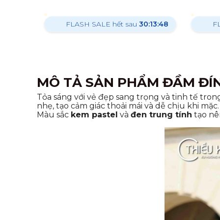
FLASH SALE hết sau
30:13:46
F
MÔ TẢ SẢN PHẨM ĐẦM ĐÍN
Tỏa sáng với vẻ đẹp sang trọng và tinh tế tron
nhẹ, tạo cảm giác thoải mái và dễ chịu khi mặ
Màu sắc
kem pastel
và
đen trung tính
tạo nê