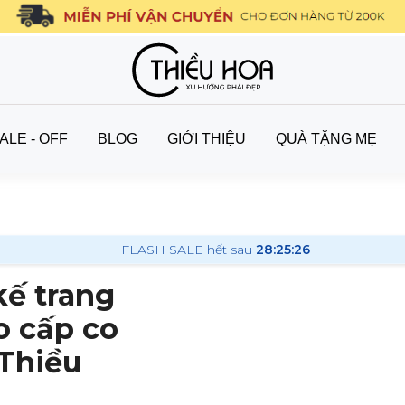
ALE - OFF
BLOG
GIỚI THIỆU
QUÀ TẶNG MẸ
FLASH SALE hết sau
28:25:24
kế trang
o cấp co
 Thiều