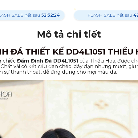
LASH SALE hết sau
52:32:22
FLASH SALE hết sau
42
Mô tả chi tiết
H ĐÁ THIẾT KẾ DD4L1051 THIỀU
g chiếc
Đầm Đính Đá DD4L1051
của Thiều Hoa, được chế
c. Chất vải có kết cấu đan chéo, dày dặn nhưng mướt, gi
n sự thanh thoát, dễ ứng dụng cho mọi màu da.