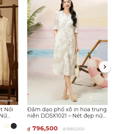
Đầm d
dệt k
trọng,
706
₫
F
t Nổi
Đầm dạo phố xô in hoa trung
 Nữ
niên DD5X1021 – Nét đẹp nữ
tính, dịu dàng
796,500
₫
₫
885,000