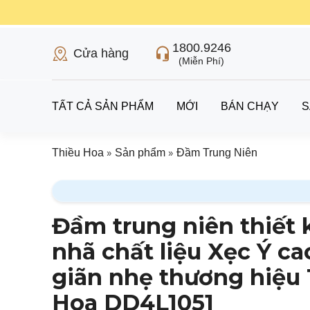
1800.9246
Cửa hàng
(Miễn Phí)
TẤT CẢ SẢN PHẨM
MỚI
BÁN CHẠY
S
»
»
Thiều Hoa
Sản phẩm
Đầm Trung Niên
Đầm trung niên thiết 
nhã chất liệu Xẹc Ý ca
giãn nhẹ thương hiệu
Hoa DD4L1051