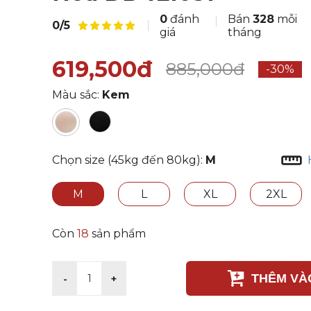
0
đánh
Bán
328
mỗi
0/5
giá
tháng
619,500đ
885,000đ
-30%
Màu sắc:
Kem
Chọn size (45kg đến 80kg):
M
M
L
XL
2XL
Còn
18
sản phẩm
THÊM VÀ
-
+
1