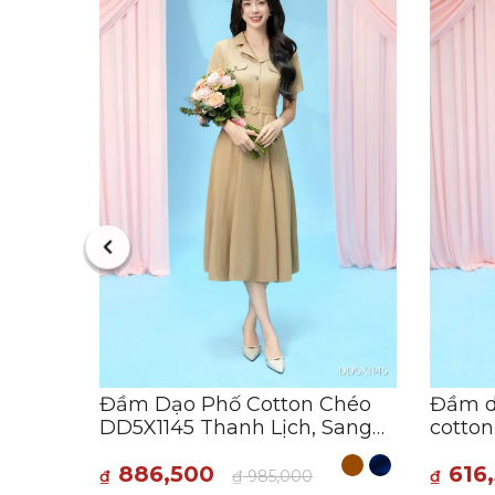
dập
hời
:21:44
Đầm Dạo Phố Cotton Chéo
Đầm d
DD5X1145 Thanh Lịch, Sang
cotton
Trọng
đẹp cổ
886,500
616
₫
₫
985,000
₫