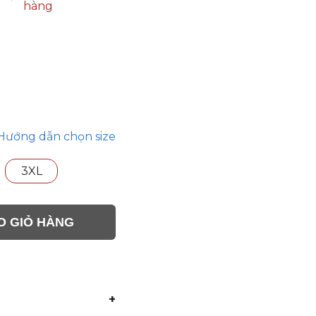
hàng
Hướng dẫn chọn size
3XL
O GIỎ HÀNG
+