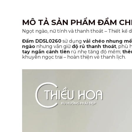
MÔ TẢ SẢN PHẨM ĐẦM CH
Ngọt ngào, nữ tính và thanh thoát – Thiết kế 
Đầm DD5L0260
sử dụng
vải chéo nhung m
ngào
nhưng vẫn giữ
độ rủ thanh thoát
, phù 
tay ngắn cánh tiên
rũ nhẹ tăng độ mềm;
thê
khuyên ngọc trai – hoàn thiện vẻ thanh lịch.