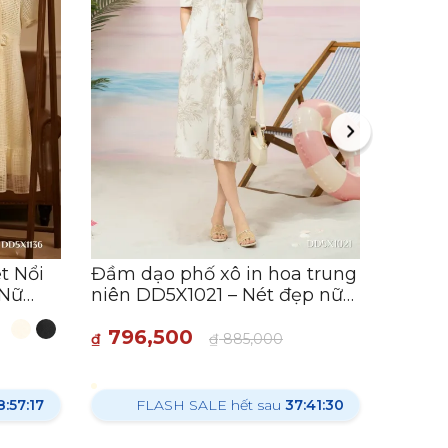
Đầm d
dệt k
trọng,
706
₫
F
t Nổi
Đầm dạo phố xô in hoa trung
 Nữ
niên DD5X1021 – Nét đẹp nữ
tính, dịu dàng
796,500
₫
₫
885,000
8:57:15
FLASH SALE hết sau
37:41:28