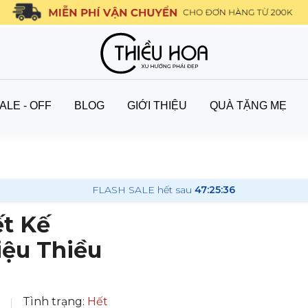
ALE - OFF
BLOG
GIỚI THIỆU
QUÀ TẶNG MẸ
FLASH SALE hết sau
47:25:34
t Kế
ệu Thiều
Tình trạng:
Hết