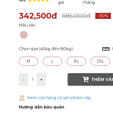
giá
tháng
342,500đ
685,000đ
-50%
Màu sắc:
Chọn size (45kg đến 80kg):
M
L
XL
2XL
THÊM VÀ
-
+
1
Xem cửa hàng có sản phẩm này
Hướng dẫn bảo quản