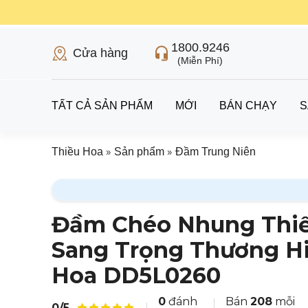
1800.9246
Cửa hàng
(Miễn Phí)
TẤT CẢ SẢN PHẨM
MỚI
BÁN CHẠY
S
»
»
Thiều Hoa
Sản phẩm
Đầm Trung Niên
Đầm Chéo Nhung Thiế
Sang Trọng Thương Hi
Hoa DD5L0260
0
đánh
Bán
208
mỗi
0/5