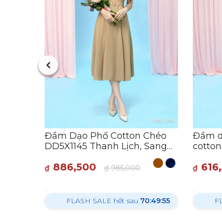
dập
hời
:19:32
Đầm Dạo Phố Cotton Chéo
Đầm d
DD5X1145 Thanh Lịch, Sang
cotton
Trọng
đẹp cổ
886,500
616
₫
₫
985,000
₫
FLASH SALE hết sau
70:49:53
F