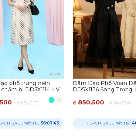
ạo phố trung niên
Đầm Dạo Phố Voan Dệ
 chấm bi DD5X1114 – Vẻ
DD5X1136 Sang Trọng,
 điển thanh lịch
Tính
,500
850,500
₫
685,000
₫
₫
945,000
LASH SALE hết sau
56:07:41
FLASH SALE hết sau
4