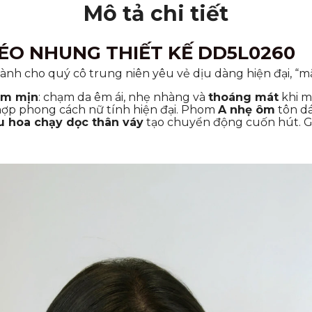
Mô tả chi tiết
ÉO NHUNG THIẾT KẾ DD5L0260
dành cho quý cô trung niên yêu vẻ dịu dàng hiện đại, “mặ
ềm mịn
: chạm da êm ái, nhẹ nhàng và
thoáng mát
khi m
hợp phong cách nữ tính hiện đại. Phom
A nhẹ ôm
tôn d
u hoa chạy dọc thân váy
tạo chuyển động cuốn hút. Gợi