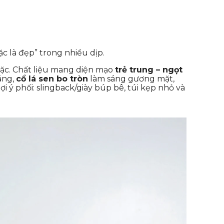
c là đẹp” trong nhiều dịp.
ặc. Chất liệu mang diện mạo
trẻ trung – ngọt
áng,
cổ lá sen bo tròn
làm sáng gương mặt,
 ý phối: slingback/giày búp bê, túi kẹp nhỏ và