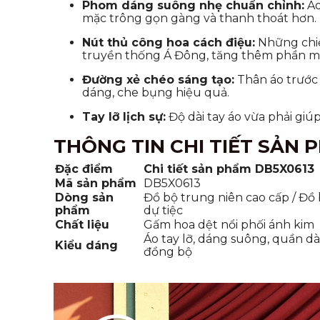
Phom dáng suông nhẹ chuẩn chỉnh:
Áo
mặc trông gọn gàng và thanh thoát hơn.
Nút thủ công hoa cách điệu:
Những chiế
truyền thống Á Đông, tăng thêm phần m
Đường xẻ chéo sáng tạo:
Thân áo trước 
dáng, che bụng hiệu quả.
Tay lỡ lịch sự:
Độ dài tay áo vừa phải giúp
THÔNG TIN CHI TIẾT SẢN 
Đặc điểm
Chi tiết sản phẩm DB5X0613
Mã sản phẩm
DB5X0613
Dòng sản
Đồ bộ trung niên cao cấp / Đồ
phẩm
dự tiệc
Chất liệu
Gấm hoa dệt nổi phối ánh kim
Áo tay lỡ, dáng suông, quần dà
Kiểu dáng
đồng bộ