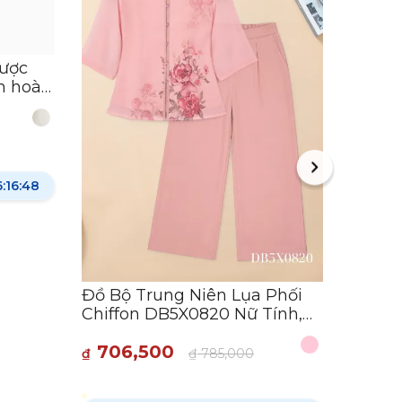
Đồ bộ 
DB5X0
tôn d
490
₫
F
xược
Đồ Bộ Trung Niên Lụa Phối
n hoàn
Chiffon DB5X0820 Nữ Tính,
ịch
Sang Trọng
706,500
₫
₫
785,000