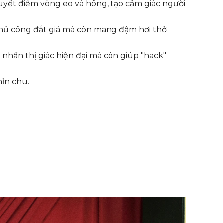
uyết điểm vòng eo và hông, tạo cảm giác người
thủ công đắt giá mà còn mang đậm hơi thở
hấn thị giác hiện đại mà còn giúp "hack"
hỉn chu.