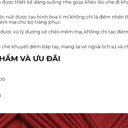
 được thiết kế dáng suông nhẹ giúp khéo léo che đi kh
c nút được tạo hình hoa tỉ mỉ không chỉ là điểm nhấn 
ềm mại cho bộ trang phục.
được xử lý đường xẻ chéo mềm mại, không chỉ tạo điểm n
 che khuyết điểm bắp tay, mang lại vẻ ngoài lịch sự và c
PHẨM VÀ ƯU ĐÃI
 bộ
i