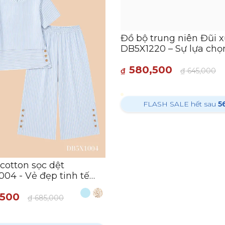
cotton sọc dệt
Đồ bộ trung niên Đũi 
04 - Vẻ đẹp tinh tế
DB5X1220 – Sự lựa chọ
ý cô trung niên
hảo cho vẻ đẹp thanh l
,500
580,500
₫
685,000
₫
₫
645,000