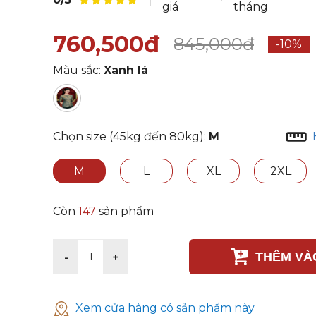
giá
tháng
760,500đ
845,000đ
-10%
Màu sắc:
Xanh lá
Chọn size (45kg đến 80kg):
M
M
L
XL
2XL
Còn
147
sản phẩm
THÊM VÀ
-
+
1
Xem cửa hàng có sản phẩm này