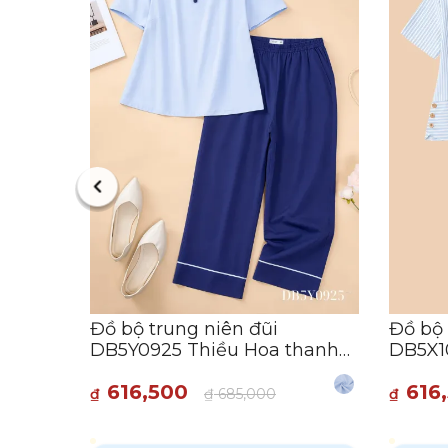
 hoa
:11:50
Đồ bộ trung niên đũi
Đồ bộ 
DB5Y0925 Thiều Hoa thanh
DB5X10
lịch và thoải mái
cho qu
616,500
616
₫
₫
685,000
₫