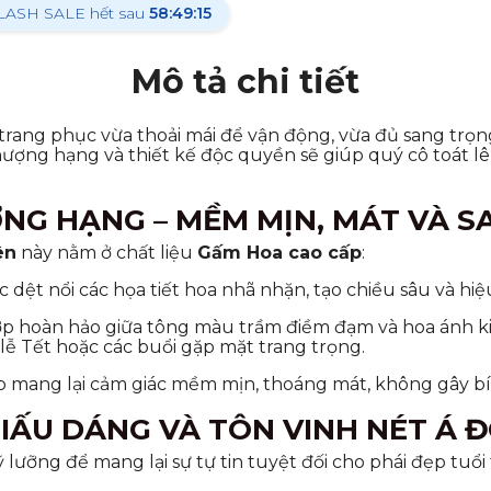
LASH SALE hết sau
58:49:13
FLASH SALE hết sau
5
Mô tả chi tiết
trang phục vừa thoải mái để vận động, vừa đủ sang trọng
hượng hạng và thiết kế độc quyền sẽ giúp quý cô toát l
NG HẠNG – MỀM MỊN, MÁT VÀ 
ên
này nằm ở chất liệu
Gấm Hoa cao cấp
:
 dệt nổi các họa tiết hoa nhã nhặn, tạo chiều sâu và h
p hoàn hảo giữa tông màu trầm điềm đạm và hoa ánh ki
lễ Tết hoặc các buổi gặp mặt trang trọng.
 mang lại cảm giác mềm mịn, thoáng mát, không gây bí 
GIẤU DÁNG VÀ TÔN VINH NÉT Á 
ưỡng để mang lại sự tự tin tuyệt đối cho phái đẹp tuổi 