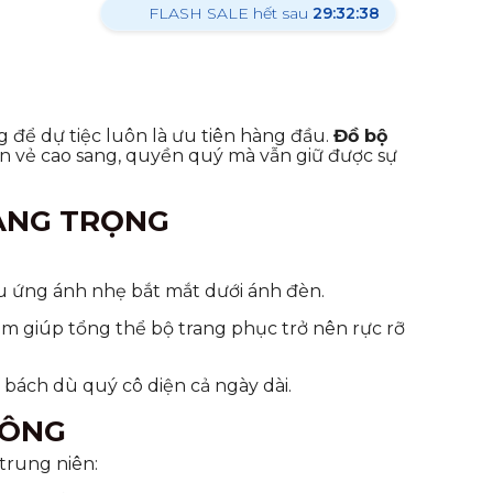
6:16:46
FLASH SALE hết sau
29:32:36
 để dự tiệc luôn là ưu tiên hàng đầu.
Đồ bộ
ên vẻ cao sang, quyền quý mà vẫn giữ được sự
SANG TRỌNG
iệu ứng ánh nhẹ bắt mắt dưới ánh đèn.
m giúp tổng thể bộ trang phục trở nên rực rỡ
bách dù quý cô diện cả ngày dài.
ĐÔNG
trung niên: