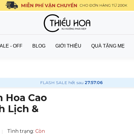
ALE - OFF
BLOG
GIỚI THIỆU
QUÀ TẶNG MẸ
FLASH SALE hết sau
27:57:04
m Hoa Cao
h Lịch &
Tình trạng:
Còn