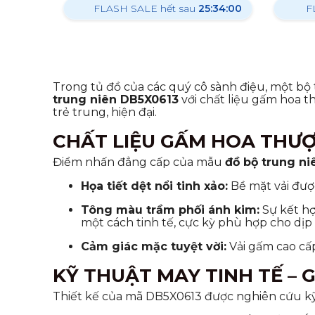
FLASH SALE hết sau
25:33:58
F
Trong tủ đồ của các quý cô sành điệu, một bộ 
trung niên DB5X0613
với chất liệu gấm hoa t
trẻ trung, hiện đại.
CHẤT LIỆU GẤM HOA THƯỢ
Điểm nhấn đẳng cấp của mẫu
đồ bộ trung ni
Họa tiết dệt nổi tinh xảo:
Bề mặt vải được
Tông màu trầm phối ánh kim:
Sự kết hợ
một cách tinh tế, cực kỳ phù hợp cho dịp 
Cảm giác mặc tuyệt vời:
Vải gấm cao cấp
KỸ THUẬT MAY TINH TẾ – 
Thiết kế của mã DB5X0613 được nghiên cứu kỹ l