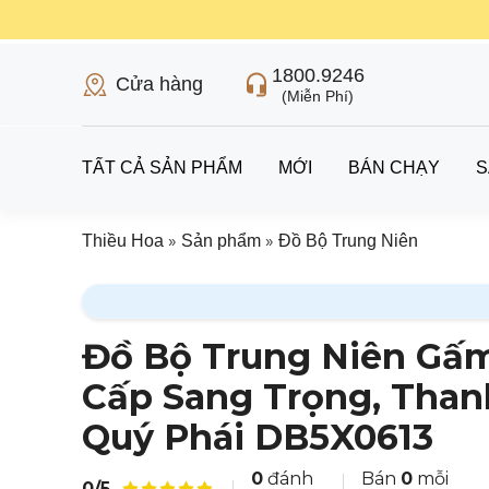
1800.9246
Cửa hàng
(Miễn Phí)
TẤT CẢ SẢN PHẨM
MỚI
BÁN CHẠY
S
»
»
Thiều Hoa
Sản phẩm
Đồ Bộ Trung Niên
Đồ Bộ Trung Niên Gấ
Cấp Sang Trọng, Than
Quý Phái DB5X0613
0
đánh
Bán
0
mỗi
0/5