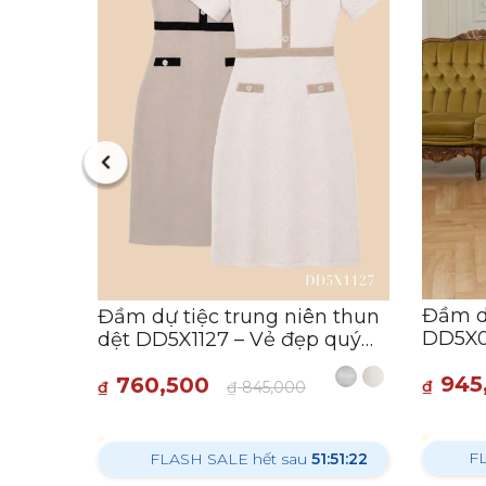
ệc
Dập Ly
-
:26:53
Đầm dự
Đầm dự tiệc trung niên thun
DD5X0
dệt DD5X1127 – Vẻ đẹp quý
sang t
phái từ Thiều Hoa
945
760,500
₫
₫
₫
845,000
F
FLASH SALE hết sau
51:51:21