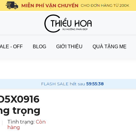
ALE - OFF
BLOG
GIỚI THIỆU
QUÀ TẶNG MẸ
FLASH SALE hết sau
59:55:37
DD5X0916
ng trọng
Tình trạng:
Còn
hàng