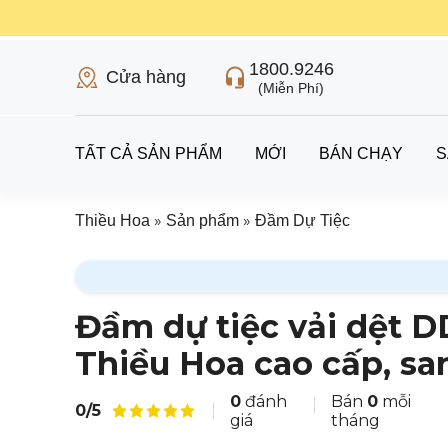
1800.9246
Cửa hàng
(Miễn Phí)
TẤT CẢ SẢN PHẨM
MỚI
BÁN CHẠY
S
»
»
Thiều Hoa
Sản phẩm
Đầm Dự Tiệc
Đầm dự tiệc vải dệt 
Thiều Hoa cao cấp, sa
0
đánh
Bán
0
mỗi
0/5
giá
tháng