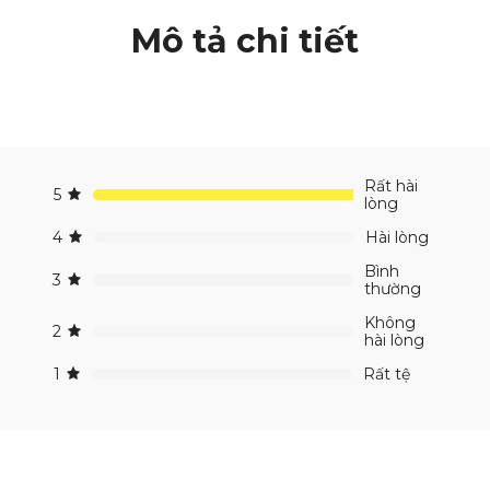
Mô tả chi tiết
Rất hài
5
lòng
4
Hài lòng
Bình
3
thường
Không
2
hài lòng
1
Rất tệ