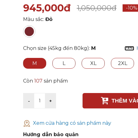
945,000đ
1,050,000đ
-10%
Màu sắc:
Đỏ
Chọn size (45kg đến 80kg):
M
M
L
XL
2XL
Còn
107
sản phẩm
THÊM VÀ
-
+
1
Xem cửa hàng có sản phẩm này
Hướng dẫn bảo quản