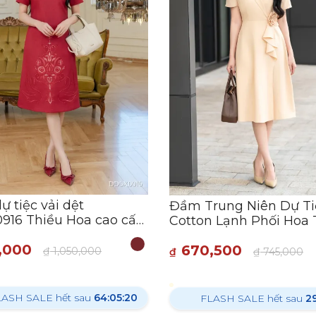
 tiệc vải dệt
Đầm Trung Niên Dự Ti
916 Thiều Hoa cao cấp,
Cotton Lạnh Phối Hoa
rọng
Công Sang Trọng DD5
,000
670,500
- Thương hiệu Thiều H
₫
1,050,000
₫
₫
745,000
LASH SALE hết sau
64:05:19
FLASH SALE hết sau
29