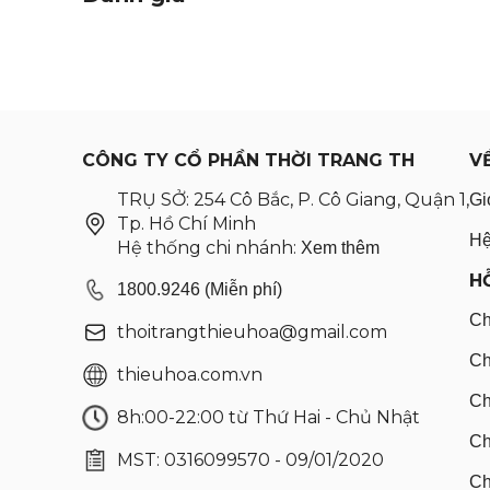
CÔNG TY CỔ PHẦN THỜI TRANG TH
V
TRỤ SỞ: 254 Cô Bắc, P. Cô Giang, Quận 1,
Gi
Tp. Hồ Chí Minh
Hệ
Hệ thống chi nhánh:
Xem thêm
H
1800.9246 (Miễn phí)
Ch
thoitrangthieuhoa@gmail.com
Ch
thieuhoa.com.vn
Ch
8h:00-22:00 từ Thứ Hai - Chủ Nhật
Ch
MST: 0316099570 - 09/01/2020
Ch