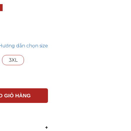
Hướng dẫn chọn size
3XL
O GIỎ HÀNG
+