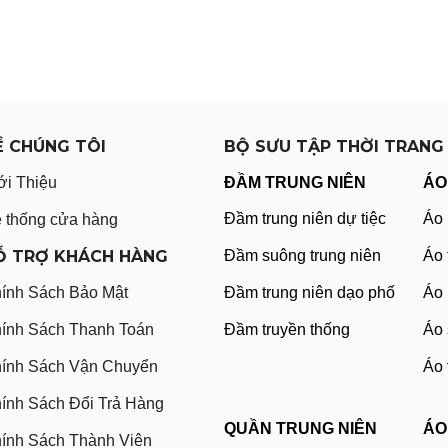
Ề CHÚNG TÔI
BỘ SƯU TẬP THỜI TRANG
ới Thiệu
ĐẦM TRUNG NIÊN
ÁO
Đầm trung niên dự tiệc
Áo 
 thống cửa hàng
Ỗ TRỢ KHÁCH HÀNG
Đầm suông trung niên
Áo 
ính Sách Bảo Mật
Đầm trung niên dạo phố
Áo 
ính Sách Thanh Toán
Đầm truyền thống
Áo 
ính Sách Vận Chuyển
Áo 
ính Sách Đổi Trả Hàng
QUẦN TRUNG NIÊN
ÁO
ính Sách Thành Viên