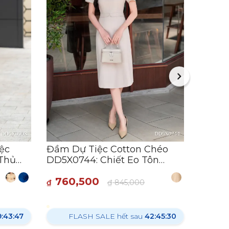
Đầm D
DD5X0
Cấp S
760
₫
F
ệc
Đầm Dự Tiệc Cotton Chéo
 Thủ
DD5X0744: Chiết Eo Tôn
X0908
Dáng Tinh Tế
760,500
oa
₫
₫
845,000
:43:46
FLASH SALE hết sau
42:45:29