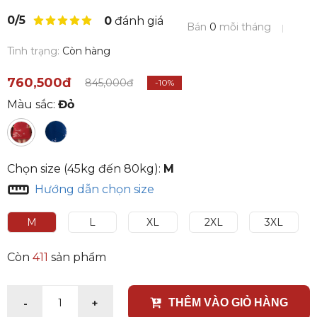
0/5
0
đánh giá
Bán
0
mỗi tháng
Tình trạng:
Còn hàng
760,500đ
845,000đ
-10%
Màu sắc:
Đỏ
Chọn size (45kg đến 80kg):
M
Hướng dẫn chọn size
M
L
XL
2XL
3XL
Còn
411
sản phẩm
-
+
1
THÊM VÀO GIỎ HÀNG