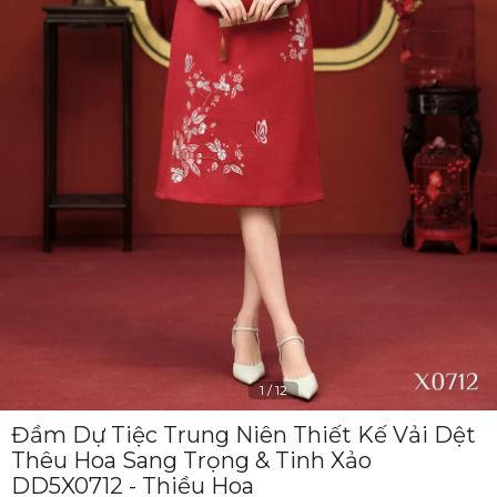
1
/
12
Đầm Dự Tiệc Trung Niên Thiết Kế Vải Dệt
Thêu Hoa Sang Trọng & Tinh Xảo
DD5X0712 - Thiều Hoa