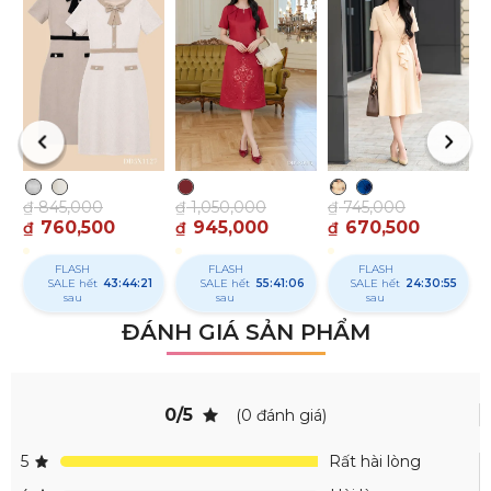
₫
₫
₫
1,050,000
₫
845,000
₫
745,000
945,000
760,500
670,500
₫
₫
₫
FLASH
FLASH
FLASH
SALE hết
55:41:05
SALE
43:44:20
SALE hết
24:30:54
sau
hết sau
sau
ĐÁNH GIÁ SẢN PHẨM
0/5
(0 đánh giá)
5
Rất hài lòng