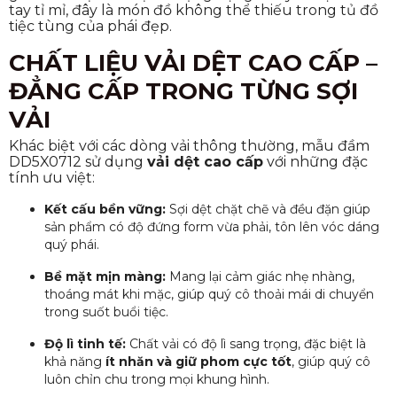
tay tỉ mỉ, đây là món đồ không thể thiếu trong tủ đồ
tiệc tùng của phái đẹp.
CHẤT LIỆU VẢI DỆT CAO CẤP –
ĐẲNG CẤP TRONG TỪNG SỢI
VẢI
Khác biệt với các dòng vải thông thường, mẫu đầm
DD5X0712 sử dụng
vải dệt cao cấp
với những đặc
tính ưu việt:
Kết cấu bền vững:
Sợi dệt chặt chẽ và đều đặn giúp
sản phẩm có độ đứng form vừa phải, tôn lên vóc dáng
quý phái.
Bề mặt mịn màng:
Mang lại cảm giác nhẹ nhàng,
thoáng mát khi mặc, giúp quý cô thoải mái di chuyển
trong suốt buổi tiệc.
Độ lì tinh tế:
Chất vải có độ lì sang trọng, đặc biệt là
khả năng
ít nhăn và giữ phom cực tốt
, giúp quý cô
luôn chỉn chu trong mọi khung hình.