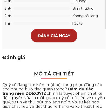
4
Hài lòng
3
Bình thường
2
Không hài lòng
1
Rất tệ
ĐÁNH GIÁ NGAY
Đánh giá
MÔ TẢ CHI TIẾT
Quý cô đang tìm kiếm một bộ trang phục đẳng cấp
cho những buổi tiệc quan trọng?
Đầm dự tiệc
trung niên DD5X0712
chính là tuyệt phẩm thiết kế
độc quyền vừa ra mắt, giúp quý cô toát lên vẻ quyền
quý, tự tin và thu hút mọi ánh nhìn. Với sự kết hợp
giữa chất liệu vải dệt thượng hạng và kỹ thuật thêu