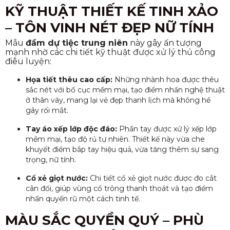
KỸ THUẬT THIẾT KẾ TINH XẢO
– TÔN VINH NÉT ĐẸP NỮ TÍNH
Mẫu
đầm dự tiệc trung niên
này gây ấn tượng
mạnh nhờ các chi tiết kỹ thuật được xử lý thủ công
điêu luyện:
Họa tiết thêu cao cấp:
Những nhành hoa được thêu
sắc nét với bố cục mềm mại, tạo điểm nhấn nghệ thuật
ở thân váy, mang lại vẻ đẹp thanh lịch mà không hề
gây rối mắt.
Tay áo xếp lớp độc đáo:
Phần tay được xử lý xếp lớp
mềm mại, tạo độ rủ tự nhiên. Thiết kế này vừa che
khuyết điểm bắp tay hiệu quả, vừa tăng thêm sự sang
trọng, nữ tính.
Cổ xẻ giọt nước:
Chi tiết cổ xẻ giọt nước được đo cắt
cân đối, giúp vùng cổ trông thanh thoát và tạo điểm
nhấn quyến rũ một cách tinh tế.
MÀU SẮC QUYỀN QUÝ – PHÙ