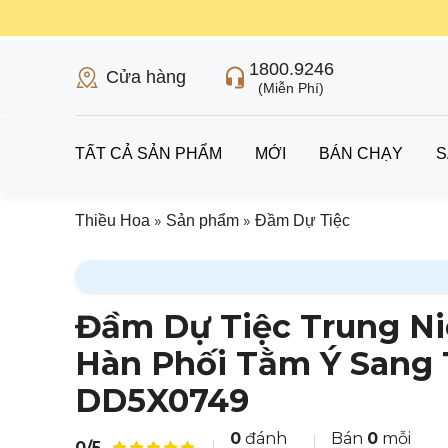
1800.9246
Cửa hàng
(Miễn Phí)
TẤT CẢ SẢN PHẨM
MỚI
BÁN CHẠY
S
»
»
Thiều Hoa
Sản phẩm
Đầm Dự Tiệc
Đầm Dự Tiệc Trung Ni
Hàn Phối Tằm Ý Sang
DD5X0749
0
đánh
Bán
0
mỗi
0/5