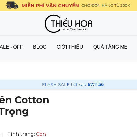
ALE - OFF
BLOG
GIỚI THIỆU
QUÀ TẶNG MẸ
FLASH SALE hết sau
67:11:55
ên Cotton
 Trọng
Tình trạng:
Còn