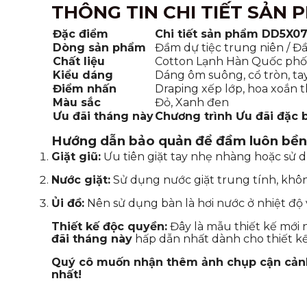
THÔNG TIN CHI TIẾT SẢN 
Đặc điểm
Chi tiết sản phẩm DD5X0
Dòng sản phẩm
Đầm dự tiệc trung niên / Đ
Chất liệu
Cotton Lạnh Hàn Quốc phố
Kiểu dáng
Dáng ôm suông, cổ tròn, ta
Điểm nhấn
Draping xếp lớp, hoa xoắn t
Màu sắc
Đỏ, Xanh đen
Ưu đãi tháng này
Chương trình Ưu đãi đặc b
Hướng dẫn bảo quản để đầm luôn bền
Giặt giũ:
Ưu tiên giặt tay nhẹ nhàng hoặc sử dụ
Nước giặt:
Sử dụng nước giặt trung tính, khôn
Ủi đồ:
Nên sử dụng bàn là hơi nước ở nhiệt độ 
Thiết kế độc quyền:
Đây là mẫu thiết kế mới
đãi tháng này
hấp dẫn nhất dành cho thiết k
Quý cô muốn nhận thêm ảnh chụp cận cảnh c
nhất!