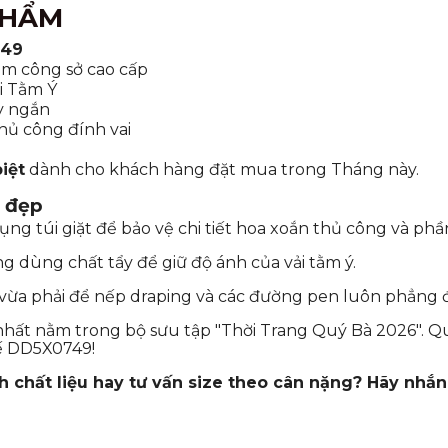
PHẨM
749
ầm công sở cao cấp
i Tằm Ý
y ngắn
hủ công đính vai
iệt
dành cho khách hàng đặt mua trong Tháng này.
 đẹp
ng túi giặt để bảo vệ chi tiết hoa xoắn thủ công và phầ
g dùng chất tẩy để giữ độ ánh của vải tằm ý.
vừa phải để nếp draping và các đường pen luôn phẳng đ
 nhất nằm trong bộ sưu tập "Thời Trang Quý Bà 2026". 
ế DD5X0749!
hất liệu hay tư vấn size theo cân nặng? Hãy nhắn t