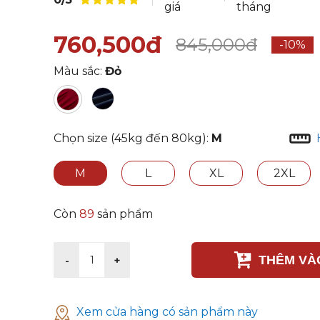
giá
tháng
760,500đ
845,000đ
-10%
Màu sắc:
Đỏ
Chọn size (45kg đến 80kg):
M
M
L
XL
2XL
Còn
89
sản phẩm
THÊM VÀ
-
+
1
Xem cửa hàng có sản phẩm này