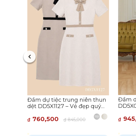
ệc
Dập Ly
-
:28:28
Đầm dự
Đầm dự tiệc trung niên thun
DD5X0
dệt DD5X1127 – Vẻ đẹp quý
sang t
phái từ Thiều Hoa
945
760,500
₫
₫
₫
845,000