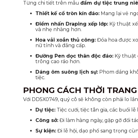
Từng chi tiết trên mẫu
đầm dự tiệc trung ni
Thiết kế cổ tròn kín đáo:
Mang lại vẻ ng
Điểm nhấn Draping xếp lớp:
Kỹ thuật xếp
và nhẹ nhàng hơn.
Hoa vải xoắn thủ công:
Đóa hoa được xoắn
nữ tính và đẳng cấp.
Đường Pen dọc thân độc đáo:
Kỹ thuật 
trông cao ráo hơn.
Dáng ôm suông lịch sự:
Phom dáng không
tiệc.
PHONG CÁCH THỜI TRANG
Với DD5X0749, quý cô sẽ không còn phải lo lắn
Dự tiệc:
Tiệc cưới, tiệc tân gia, các buổi l
Công sở:
Đi làm hàng ngày, gặp gỡ đối tá
Sự kiện:
Đi lễ hội, dạo phố sang trọng cùn