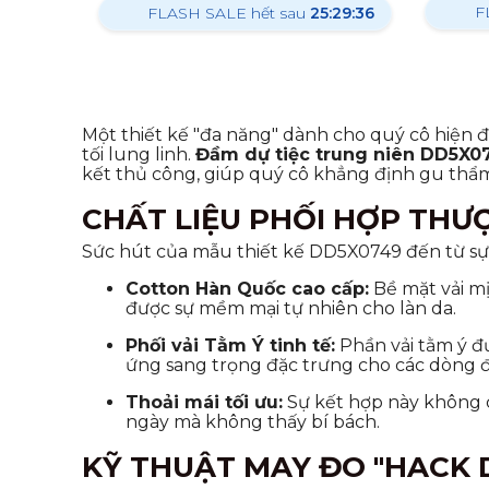
F
FLASH SALE hết sau
25:29:35
Một thiết kế "đa năng" dành cho quý cô hiện 
tối lung linh.
Đầm dự tiệc trung niên DD5X0
kết thủ công, giúp quý cô khẳng định gu thẩ
CHẤT LIỆU PHỐI HỢP THƯ
Sức hút của mẫu thiết kế DD5X0749 đến từ sự 
Cotton Hàn Quốc cao cấp:
Bề mặt vải m
được sự mềm mại tự nhiên cho làn da.
Phối vải Tằm Ý tinh tế:
Phần vải tằm ý đư
ứng sang trọng đặc trưng cho các dòng đồ
Thoải mái tối ưu:
Sự kết hợp này không c
ngày mà không thấy bí bách.
KỸ THUẬT MAY ĐO "HACK D