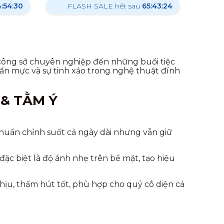
:54:29
FLASH SALE hết sau
65:43:23
i công sở chuyên nghiệp đến những buổi tiệc
uẩn mực và sự tinh xảo trong nghệ thuật đính
& TẰM Ý
huẩn chỉnh suốt cả ngày dài nhưng vẫn giữ
ặc biệt là độ ánh nhẹ trên bề mặt, tạo hiệu
hịu, thấm hút tốt, phù hợp cho quý cô diện cả