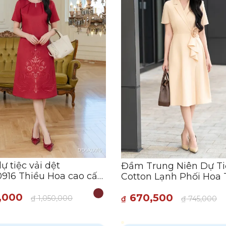
 tiệc vải dệt
Đầm Trung Niên Dự Ti
916 Thiều Hoa cao cấp,
Cotton Lạnh Phối Hoa
rọng
Công Sang Trọng DD5
,000
670,500
- Thương hiệu Thiều H
₫
1,050,000
₫
₫
745,000