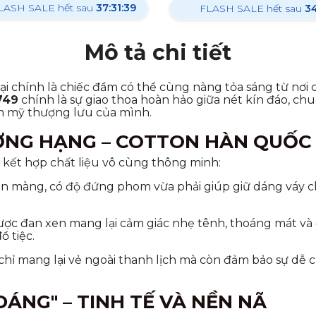
LASH SALE hết sau
37:31:38
FLASH SALE hết sau
34
Mô tả chi tiết
đại chính là chiếc đầm có thể cùng nàng tỏa sáng từ nơ
749
chính là sự giao thoa hoàn hảo giữa nét kín đáo, ch
m mỹ thượng lưu của mình.
ỢNG HẠNG – COTTON HÀN QUỐC 
kết hợp chất liệu vô cùng thông minh:
ịn màng, có độ đứng phom vừa phải giúp giữ dáng váy c
ợc đan xen mang lại cảm giác nhẹ tênh, thoáng mát và đ
 tiệc.
hỉ mang lại vẻ ngoài thanh lịch mà còn đảm bảo sự dễ c
ÁNG" – TINH TẾ VÀ NỀN NÃ