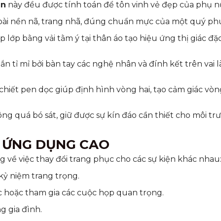
ên
này đều được tính toán để tôn vinh vẻ đẹp của phụ n
oài nền nã, trang nhã, đúng chuẩn mực của một quý ph
 lớp bằng vải tằm ý tại thân áo tạo hiệu ứng thị giác đặ
 tỉ mỉ bởi bàn tay các nghệ nhân và đính kết trên vai l
chiết pen dọc giúp định hình vòng hai, tạo cảm giác vòn
 quá bó sát, giữ được sự kín đáo cần thiết cho môi t
 ỨNG DỤNG CAO
g về việc thay đổi trang phục cho các sự kiện khác nhau
ễ kỷ niệm trang trọng.
c hoặc tham gia các cuộc họp quan trọng.
g gia đình.