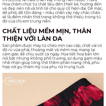
Hoa chăm chút từ chất liệu đến thiết kế, hướng đến
vẻ đẹp nền nã và tinh tế cho quý cô hiện đại. Dễ mặc,
dễ phối, dễ tôn dáng – mẫu chân váy này chắc chắn
sẽ là điểm nhấn thời trang không thể thiếu trong tủ
đồ của chị em trung niên.
CHẤT LIỆU MỀM MỊN, THÂN
THIỆN VỚI LÀN DA
Sản phẩm được may từ chéo mịn cao cấp, chất vải có
độ rủ vừa phải, thoáng mát và mềm mại, mang lại
cảm giác dễ chịu suốt cả ngày. Họa tiết hoa bản lớn
nổi bật nhưng không phô trương, sử dụng gam màu
nhã nhặn giúp tổng thể thêm phần trang nhã, phù
hợp với gu thẩm mỹ của phụ nữ trung tuổi.