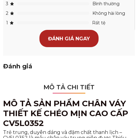
3
Bình thường
2
Không hài lòng
1
Rất tệ
ĐÁNH GIÁ NGAY
Đánh giá
MÔ TẢ CHI TIẾT
MÔ TẢ SẢN PHẨM CHÂN VÁY
THIẾT KẾ CHÉO MỊN CAO CẤP
CV5L0352
Trẻ trung, duyên dáng và đậm chất thanh lịch –
CV5L0352 là mẫu chân váy trung niên được Thiều