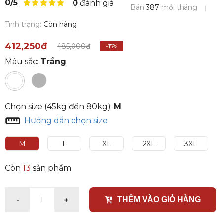
0/5
0
đánh giá
Bán
387
mỗi tháng
Tình trạng:
Còn hàng
412,250đ
485,000đ
-15%
Màu sắc:
Trắng
Chọn size (45kg đến 80kg):
M
Hướng dẫn chọn size
M
L
XL
2XL
3XL
Còn
13
sản phẩm
-
+
1
THÊM VÀO GIỎ HÀNG