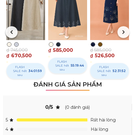
₫
₫
₫
745,000
585,000
₫
585,000
₫
670,500
526,500
₫
₫
FLASH
SALE hết
55:19:43
FLASH
FLASH
sau
SALE hết
34:01:58
SALE hết
52:31:51
sau
sau
ĐÁNH GIÁ SẢN PHẨM
0/5
(0 đánh giá)
5
Rất hài lòng
4
Hài lòng