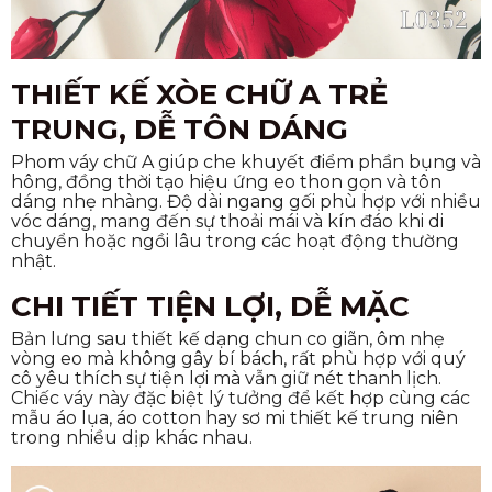
THIẾT KẾ XÒE CHỮ A TRẺ
TRUNG, DỄ TÔN DÁNG
Phom váy chữ A giúp che khuyết điểm phần bụng và
hông, đồng thời tạo hiệu ứng eo thon gọn và tôn
dáng nhẹ nhàng. Độ dài ngang gối phù hợp với nhiều
vóc dáng, mang đến sự thoải mái và kín đáo khi di
chuyển hoặc ngồi lâu trong các hoạt động thường
nhật.
CHI TIẾT TIỆN LỢI, DỄ MẶC
Bản lưng sau thiết kế dạng chun co giãn, ôm nhẹ
vòng eo mà không gây bí bách, rất phù hợp với quý
cô yêu thích sự tiện lợi mà vẫn giữ nét thanh lịch.
Chiếc váy này đặc biệt lý tưởng để kết hợp cùng các
mẫu áo lụa, áo cotton hay sơ mi thiết kế trung niên
trong nhiều dịp khác nhau.