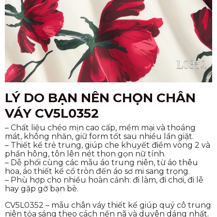
LÝ DO BẠN NÊN CHỌN CHÂN
VÁY CV5L0352
– Chất liệu chéo mịn cao cấp, mềm mại và thoáng
mát, không nhăn, giữ form tốt sau nhiều lần giặt.
– Thiết kế trẻ trung, giúp che khuyết điểm vòng 2 và
phần hông, tôn lên nét thon gọn nữ tính.
– Dễ phối cùng các mẫu áo trung niên, từ áo thêu
hoa, áo thiết kế cổ tròn đến áo sơ mi sang trọng.
– Phù hợp cho nhiều hoàn cảnh: đi làm, đi chơi, đi lễ
hay gặp gỡ bạn bè.
CV5L0352 – mẫu chân váy thiết kế giúp quý cô trung
niên tỏa sáng theo cách nền nã và duyên dáng nhất.