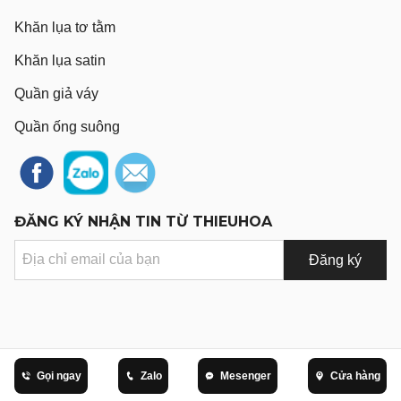
Khăn lụa tơ tằm
Khăn lụa satin
Quần giả váy
Quần ống suông
ĐĂNG KÝ NHẬN TIN TỪ THIEUHOA
Đăng ký
Gọi ngay
Zalo
Mesenger
Cửa hàng