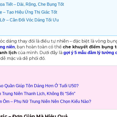
ọa Tiết – Dài, Rộng, Che Bụng Tốt
ẹ – Tạo Hiệu Ứng Thị Giác Tốt
 Lỡ – Cân Đối Vóc Dáng Tối Ưu
vóc dáng thay đổi là điều tự nhiên – đặc biệt là vòng bụn
, bạn hoàn toàn có thể
che khuyết điểm bụng t
ng niên
anh lịch
của mình. Dưới đây là
gợi ý 5 mẫu đầm lý tưởng 
 dễ mặc và dễ phối đồ.
Áo Quần Giúp Tôn Dáng Hơn Ở Tuổi U50?
Trung Niên Thanh Lịch, Không Bị “Sến”
 Ôm – Phụ Nữ Trung Niên Nên Chọn Kiểu Nào?
sic – Đơn Giản Mà Hiệu Quả