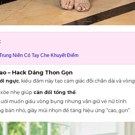
:
Trung Niên Có Tay Che Khuyết Điểm
Cao – Hack Dáng Thon Gọn
ới ngực
, kiểu đầm này tạo cảm giác đôi chân dài và vòn
 xòe nhẹ giúp
cân đối tổng thể
.
ười muốn giấu vòng bụng nhưng vẫn giữ vẻ nữ tính.
g bản nhỏ, giày mũi nhọn để tăng hiệu ứng “cao, gọn”.