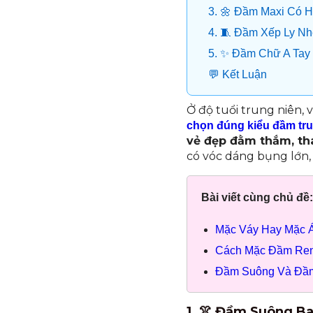
3. 🌼 Đầm Maxi Có H
4. 🧵 Đầm Xếp Ly Nh
5. ✨ Đầm Chữ A Tay
💬 Kết Luận
Ở độ tuổi trung niên, 
chọn đúng kiểu đầm tru
vẻ đẹp đằm thắm, th
có vóc dáng bụng lớn,
Bài viết cùng chủ đề:
Mặc Váy Hay Mặc 
Cách Mặc Đầm Ren 
Đầm Suông Và Đầm
1. 👚 Đầm Suông Ba