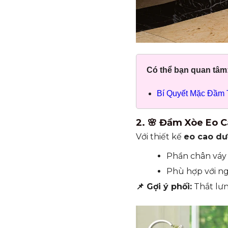
Có thể bạn quan tâm
Bí Quyết Mặc Đầm 
2. 🌸 Đầm Xòe Eo 
Với thiết kế
eo cao dư
Phần chân váy
Phù hợp với ng
📌 Gợi ý phối:
Thắt lưn