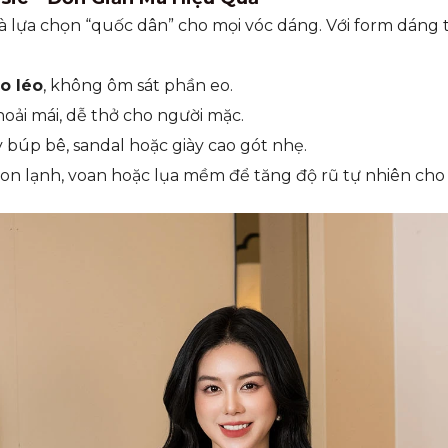
à lựa chọn “quốc dân” cho mọi vóc dáng. Với form dáng 
o léo
, không ôm sát phần eo.
hoải mái, dễ thở cho người mặc.
y búp bê, sandal hoặc giày cao gót nhẹ.
ton lạnh, voan hoặc lụa mềm để tăng độ rũ tự nhiên cho