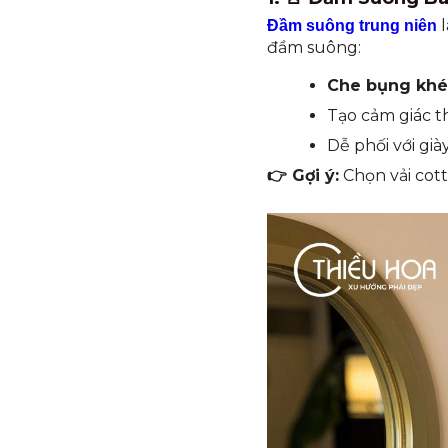
l
Đầm suông trung niên
đầm suông:
Che bụng khé
Tạo cảm giác t
Dễ phối với già
👉 Gợi ý:
Chọn vải cot