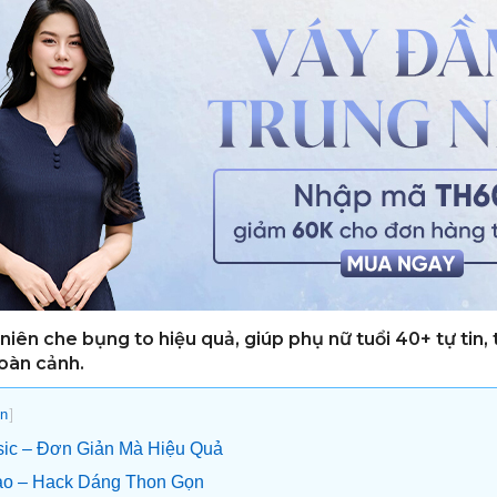
iên che bụng to hiệu quả, giúp phụ nữ tuổi 40+ tự tin, 
hoàn cảnh.
]
n
sic – Đơn Giản Mà Hiệu Quả
ao – Hack Dáng Thon Gọn