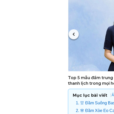
Top 5 mẫu đầm trung n
thanh lịch trong mọi 
Mục lục bài viết
[
Ẩ
1. 👚 Đầm Suông Ba
2. 🌸 Đầm Xòe Eo C