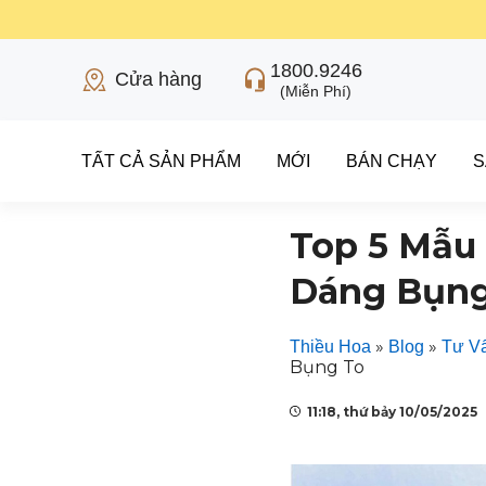
1800.9246
Cửa hàng
(Miễn Phí)
TẤT CẢ SẢN PHẨM
MỚI
BÁN CHẠY
S
Top 5 Mẫu
Dáng Bụng
»
»
Thiều Hoa
Blog
Tư Vấ
Bụng To
11:18, thứ bảy 10/05/2025