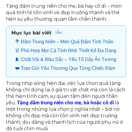
Tặng đầm trung niên cho mẹ, bà hay cô dì – món
quà tinh tế tôn vinh vẻ đẹp trưởng thành và thể
hiện sự yêu thương, quan tâm chân thành.
Mục lục bài viết
[
]
Ẩn
💐 Đầm Trung Niên – Món Quà Đậm Tình Thân
👗 Phù Hợp Mọi Cá Tính Nhờ Thiết Kế Đa Dạng
🧵 Chất Vải & Màu Sắc – Yếu Tố Gây Ấn Tượng
❤️ Trao Gửi Yêu Thương Qua Từng Chiếc Đầm
Trong nhịp sống hiện đại, việc lựa chọn quà tặng
không chỉ dừng lại ở giá trị vật chất mà còn là cách
thể hiện tình cảm, sự quan tâm đến người thân
yêu.
là
Tặng đầm trung niên cho mẹ, bà hoặc cô dì
một trong những lựa chọn ý nghĩa nhất – bởi nó
không chỉ đẹp mà còn tôn vinh nét đẹp trưởng
thành, dịu dàng và thanh lịch của người phụ nữ ở
độ tuổi chín muồi.