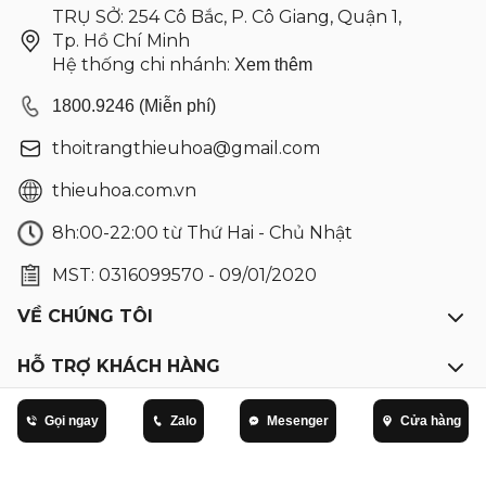
TRỤ SỞ: 254 Cô Bắc, P. Cô Giang, Quận 1,
Tp. Hồ Chí Minh
Hệ thống chi nhánh:
Xem thêm
1800.9246 (Miễn phí)
thoitrangthieuhoa@gmail.com
thieuhoa.com.vn
8h:00-22:00 từ Thứ Hai - Chủ Nhật
MST: 0316099570 - 09/01/2020
VỀ CHÚNG TÔI
HỖ TRỢ KHÁCH HÀNG
Đầm trung niên dự tiệc
Gọi ngay
Zalo
Mesenger
Cửa hàng
Đầm suông trung niên