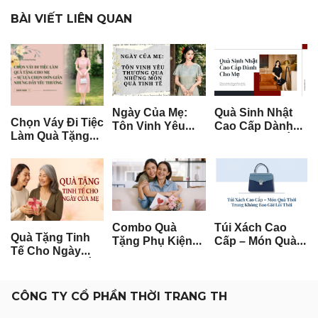
BÀI VIẾT LIÊN QUAN
Ngày Của Mẹ:
Quà Sinh Nhật
Chọn Váy Đi Tiệc
Tôn Vinh Yêu
Cao Cấp Dành
Làm Quà Tặng
Thương Qua
Cho Mẹ: Gợi Ý
Cho Mẹ – Sự
Những Món Quà
Tinh Tế & Ý
Lựa Chọn Đơn
Tinh Tế
Nghĩa Nhất
Giản Nhưng Đầy
Yêu Thương
Combo Quà
Túi Xách Cao
Quà Tặng Tinh
Tặng Phụ Kiện
Cấp – Món Quà
Tế Cho Ngày
Thời Trang Sang
Thời Trang
Của Mẹ – Gợi Ý
Trọng: Lựa Chọn
Không Bao Giờ
Tình Cảm Và Đầy
Tinh Tế Cho Mọi
Lỗi Thời
Cảm Xúc
Dịp
CÔNG TY CỔ PHẦN THỜI TRANG TH