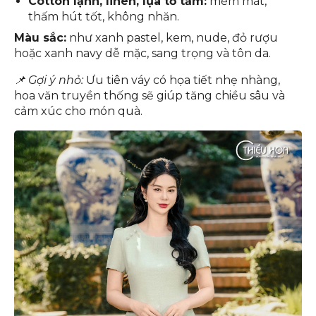
Cotton lạnh, linen, lụa tơ tằm:
mềm mát,
thấm hút tốt, không nhăn.
Màu sắc:
như xanh pastel, kem, nude, đỏ rượu
hoặc xanh navy dễ mặc, sang trọng và tôn da.
📌 Gợi ý nhỏ:
Ưu tiên váy có họa tiết nhẹ nhàng,
hoa văn truyền thống sẽ giúp tăng chiều sâu và
cảm xúc cho món quà.