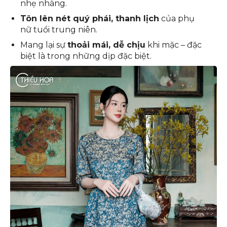
nhẹ nhàng.
Tôn lên nét quý phái, thanh lịch
của phụ
nữ tuổi trung niên.
Mang lại sự
thoải mái, dễ chịu
khi mặc – đặc
biệt là trong những dịp đặc biệt.