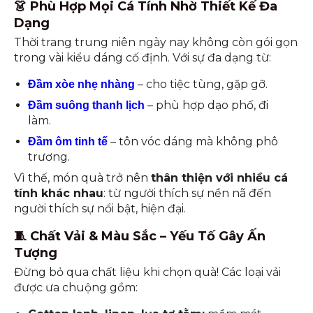
👗 Phù Hợp Mọi Cá Tính Nhờ Thiết Kế Đa
Dạng
Thời trang trung niên ngày nay không còn gói gọn
trong vài kiểu dáng cố định. Với sự đa dạng từ:
– cho tiệc tùng, gặp gỡ.
Đầm xòe nhẹ nhàng
– phù hợp dạo phố, đi
Đầm suông thanh lịch
làm.
– tôn vóc dáng mà không phô
Đầm ôm tinh tế
trương.
Vì thế, món quà trở nên
thân thiện với nhiều cá
tính khác nhau
: từ người thích sự nền nã đến
người thích sự nổi bật, hiện đại.
🧵 Chất Vải & Màu Sắc – Yếu Tố Gây Ấn
Tượng
Đừng bỏ qua chất liệu khi chọn quà! Các loại vải
được ưa chuộng gồm: