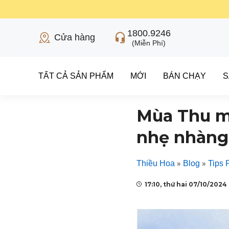
1800.9246
Cửa hàng
(Miễn Phí)
TẤT CẢ SẢN PHẨM
MỚI
BÁN CHẠY
S
Mùa Thu mặ
nhẹ nhàng
»
»
Thiều Hoa
Blog
Tips 
17:10, thứ hai 07/10/2024