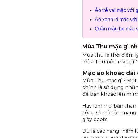
Áo trễ vai mặc với g
Áo xanh lá mặc với 
Quần màu be mặc vớ
Mùa Thu mặc gì nhẹ
Mùa thu là thời điểm 
mùa Thu nên mặc gì? 
Mặc áo khoác dài 
Mùa Thu mặc gì? Một 
chính là sử dụng nhữn
để bạn khoác lên mình
Hãy làm mới bản thân 
công sở mà còn mang đ
giày boots.
Dù là các nàng “nấm l
áo khoác dáng dài đầy 