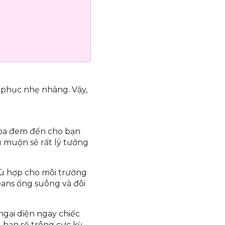
g phục nhẹ nhàng. Vậy,
oa đem đến cho bạn
u muộn sẽ rất lý tưởng
hù hợp cho môi trường
eans ống suông và đôi
gại diện ngay chiếc
, bạn sẽ trông cực kỳ