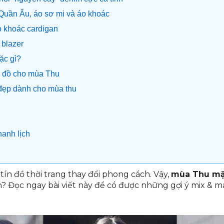
 Quần Âu, áo sơ mi và áo khoác
 khoác cardigan
blazer
ặc gì?
i đồ cho mùa Thu
đẹp dành cho mùa thu
hanh lịch
tín đồ thời trang thay đổi phong cách. Vậy,
mùa Thu mặ
ơn? Đọc ngay bài viết này để có được những gợi ý mix & 