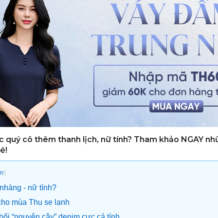
c quý cô thêm thanh lịch, nữ tính? Tham khảo NGAY nh
é!
]
n
nhàng - nữ tính?
cho mùa Thu se lạnh
ối “nguyên cây” denim cực cá tính