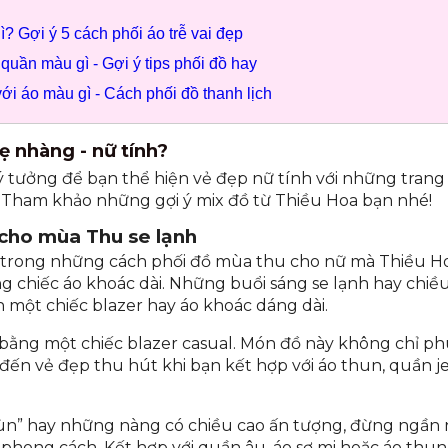
ì? Gợi ý 5 cách phối áo trễ vai đẹp
quần màu gì - Gợi ý tips phối đồ hay
i áo màu gì - Cách phối đồ thanh lịch
 nhàng - nữ tính?
lý tưởng để bạn thể hiện vẻ đẹp nữ tính với những tran
Tham khảo những gợi ý mix đồ từ Thiều Hoa bạn nhé!
cho mùa Thu se lạnh
trong những cách phối đồ mùa thu cho nữ mà Thiều H
g chiếc áo khoác dài. Những buổi sáng se lạnh hay chiề
 một chiếc blazer hay áo khoác dáng dài.
bằng một chiếc blazer casual. Món đồ này không chỉ p
ến vẻ đẹp thu hút khi bạn kết hợp với áo thun, quần j
ùn” hay những nàng có chiều cao ấn tượng, đừng ngần n
phong cách. Kết hợp với quần âu, áo sơ mi hoặc áo thun