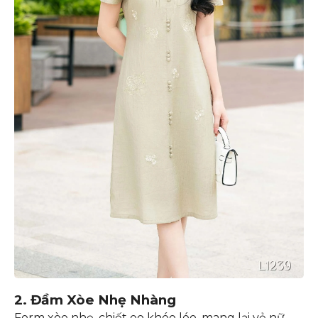
2. Đầm Xòe Nhẹ Nhàng
Form xòe nhẹ, chiết eo khéo léo, mang lại vẻ nữ