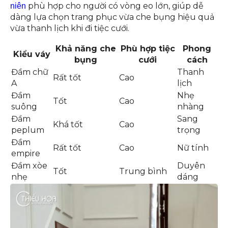
phù hợp cho người có vòng eo lớn, giúp dễ
niên
dàng lựa chọn trang phục vừa che bụng hiệu quả
vừa thanh lịch khi đi tiệc cưới.
Khả năng che
Phù hợp tiệc
Phong
Kiểu váy
bụng
cưới
cách
Đầm chữ
Thanh
Rất tốt
Cao
A
lịch
Đầm
Nhẹ
Tốt
Cao
suông
nhàng
Đầm
Sang
Khá tốt
Cao
peplum
trọng
Đầm
Rất tốt
Cao
Nữ tính
empire
Đầm xòe
Duyên
Tốt
Trung bình
nhẹ
dáng