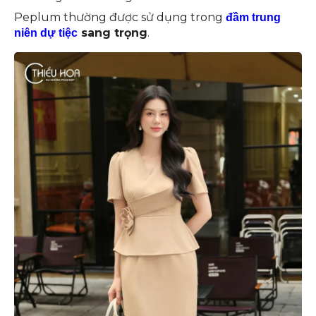
Peplum thường được sử dụng trong
đầm trung
sang trọng
.
niên dự tiệc