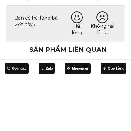
Bạn có hài lòng bài
viết này?
Hài
Không hài
lòng
lòng
SẢN PHẨM LIÊN QUAN
BÀI VIẾT LIÊN QUAN
Gọi ngay
Zalo
Mesenger
Cửa hàng
Top 5 Mẫu Đầm
Top 3 mẫu đầm
Top 3 Mẫu Đầm
Trung Niên Dự
trung niên dự
Dự Tiệc Trung
Tiệc Sang Trọng
tiệc sang trọng
Niên Sang Trọng
2026
2026 không thể
Giúp Quý Cô Tỏa
bỏ lỡ
Sáng