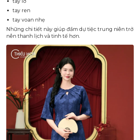
tay lỡ
tay ren
tay voan nhẹ
Những chi tiết này giúp đầm dự tiệc trung niên trở
nên thanh lịch và tinh tế hơn.