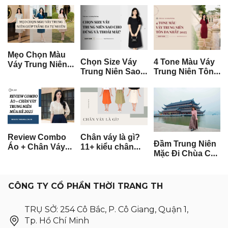
Mẹo Chọn Màu
Chọn Size Váy
4 Tone Màu Váy
Váy Trung Niên
Trung Niên Sao
Trung Niên Tôn
Giúp Trắng Da
Cho Đúng Và
Da Nhất 2026
Tự Nhiên
Thoải Mái?
Review Combo
Chân váy là gì?
Đầm Trung Niên
Áo + Chân Váy
11+ kiểu chân
Mặc Đi Chùa Có
Trung Niên Mùa
váy trung niên
Phù Hợp
Hè 2026
cho các quý cô
Không?
CÔNG TY CỔ PHẦN THỜI TRANG TH
TRỤ SỞ: 254 Cô Bắc, P. Cô Giang, Quận 1,
Tp. Hồ Chí Minh