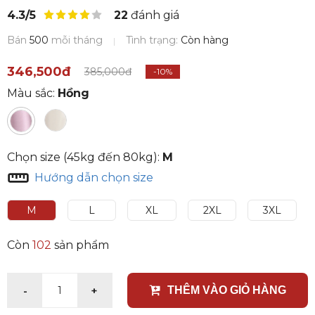
4.3/5
22
đánh giá
Bán
500
mỗi tháng
Tình trạng:
Còn hàng
346,500đ
385,000đ
-10%
Màu sắc:
Hồng
Chọn size (45kg đến 80kg):
M
Hướng dẫn chọn size
M
L
XL
2XL
3XL
Còn
102
sản phẩm
-
+
1
THÊM VÀO GIỎ HÀNG