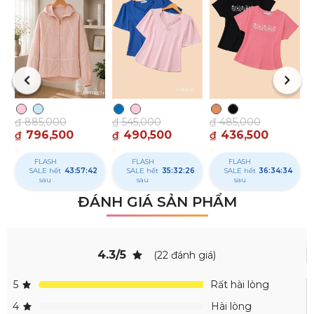
₫
₫
₫
885,000
₫
545,000
₫
485,000
796,500
490,500
436,500
₫
₫
₫
FLASH
FLASH
FLASH
SALE hết
43:57:41
SALE hết
35:32:25
SALE hết
36:34:33
sau
sau
sau
ĐÁNH GIÁ SẢN PHẨM
4.3/5
(22 đánh giá)
5
Rất hài lòng
4
Hài lòng