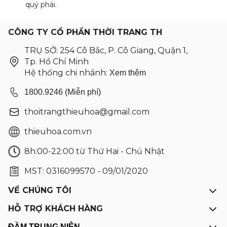
quý phái.
CÔNG TY CỔ PHẦN THỜI TRANG TH
TRỤ SỞ: 254 Cô Bắc, P. Cô Giang, Quận 1,
Tp. Hồ Chí Minh
Hệ thống chi nhánh:
Xem thêm
1800.9246 (Miễn phí)
thoitrangthieuhoa@gmail.com
thieuhoa.com.vn
8h:00-22:00 từ Thứ Hai - Chủ Nhật
MST: 0316099570 - 09/01/2020
VỀ CHÚNG TÔI
HỖ TRỢ KHÁCH HÀNG
ĐẦM TRUNG NIÊN