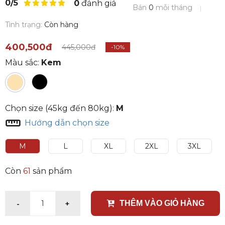
0/5
0
đánh giá
Bán
0
mỗi tháng
Tình trạng:
Còn hàng
400,500đ
445,000đ
-10%
Màu sắc:
Kem
Chọn size (45kg đến 80kg):
M
Hướng dẫn chọn size
M
L
XL
2XL
3XL
Còn
61
sản phẩm
-
+
1
THÊM VÀO GIỎ HÀNG