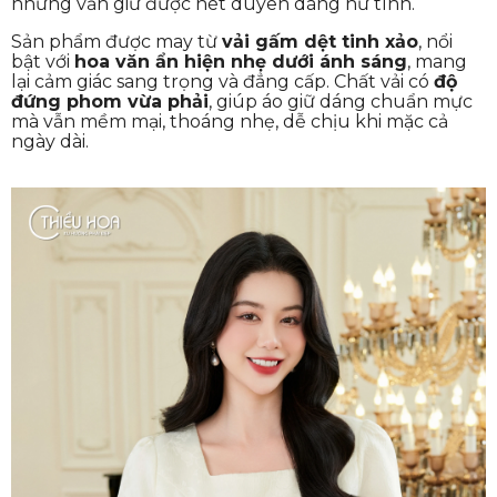
nhưng vẫn giữ được nét duyên dáng nữ tính.
Sản phẩm được may từ
vải gấm dệt tinh xảo
, nổi
bật với
hoa văn ẩn hiện nhẹ dưới ánh sáng
, mang
lại cảm giác sang trọng và đẳng cấp. Chất vải có
độ
đứng phom vừa phải
, giúp áo giữ dáng chuẩn mực
mà vẫn mềm mại, thoáng nhẹ, dễ chịu khi mặc cả
ngày dài.