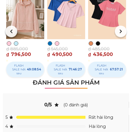
₫
₫
₫
885,000
₫
545,000
₫
485,000
796,500
490,500
436,500
₫
₫
₫
FLASH
FLASH
FLASH
SALE hết
49:08:53
SALE hết
71:46:26
SALE hết
67:57:20
sau
sau
sau
ĐÁNH GIÁ SẢN PHẨM
0/5
(0 đánh giá)
5
Rất hài lòng
4
Hài lòng