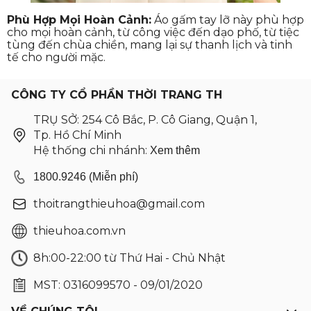
Phù Hợp Mọi Hoàn Cảnh:
Áo gấm tay lỡ này phù hợp
cho mọi hoàn cảnh, từ công việc đến dạo phố, từ tiệc
tùng đến chùa chiền, mang lại sự thanh lịch và tinh
tế cho người mặc.
CÔNG TY CỔ PHẦN THỜI TRANG TH
TRỤ SỞ: 254 Cô Bắc, P. Cô Giang, Quận 1,
Tp. Hồ Chí Minh
Hệ thống chi nhánh:
Xem thêm
1800.9246 (Miễn phí)
thoitrangthieuhoa@gmail.com
thieuhoa.com.vn
8h:00-22:00 từ Thứ Hai - Chủ Nhật
MST: 0316099570 - 09/01/2020