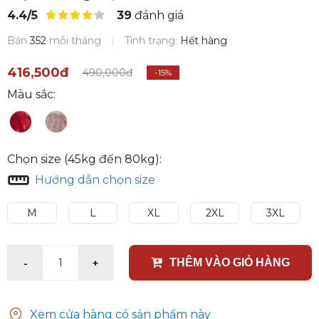
4.4/5
39
đánh giá
Bán
352
mỗi tháng
Tình trạng:
Hết hàng
416,500đ
490,000đ
-15%
Màu sắc:
Chọn size (45kg đến 80kg):
Hướng dẫn chọn size
M
L
XL
2XL
3XL
-
+
1
THÊM VÀO GIỎ HÀNG
Xem cửa hàng có sản phẩm này