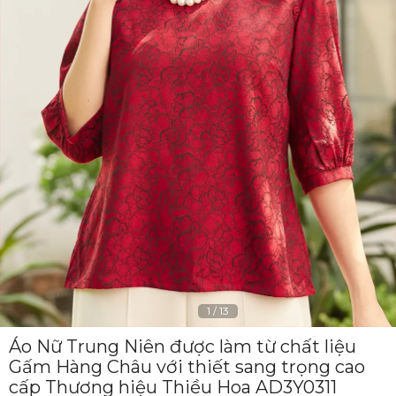
1
/
13
Áo Nữ Trung Niên được làm từ chất liệu
Gấm Hàng Châu với thiết sang trọng cao
cấp Thương hiệu Thiều Hoa AD3Y0311