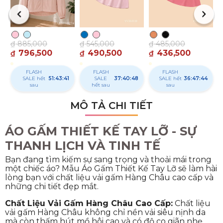
₫
885,000
₫
545,000
₫
485,000
796,500
490,500
436,500
₫
₫
₫
FLASH
FLASH
FLASH
SALE hết
51:43:40
SALE
37:40:47
SALE hết
36:47:43
sau
hết sau
sau
MÔ TẢ CHI TIẾT
ÁO GẤM THIẾT KẾ TAY LỠ - SỰ
THANH LỊCH VÀ TINH TẾ
Bạn đang tìm kiếm sự sang trọng và thoải mái trong
một chiếc áo? Mẫu Áo Gấm Thiết Kế Tay Lỡ sẽ làm hài
lòng bạn với chất liệu vải gấm Hàng Châu cao cấp và
những chi tiết đẹp mắt.
Chất Liệu Vải Gấm Hàng Châu Cao Cấp:
Chất liệu
vải gấm Hàng Châu không chỉ nền vải siêu nịnh da
mà còn thấm hút mồ hôi cao và có độ co giãn nhẹ,