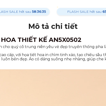
LASH SALE hết sau
58:36:33
FLASH SALE hết sau
6
Mô tả chi tiết
HOA THIẾT KẾ AN5X0502
h cho quý cô trung niên yêu vẻ đẹp truyền thống pha lẫn
cấp, với họa tiết hoa in chìm tinh xảo, tạo chiều sâu th
áo luôn bền đẹp. Áo có dáng suông nhẹ nhàng, giúp che