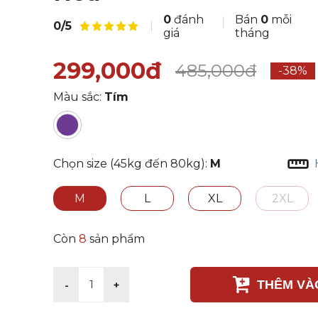
0
đánh
Bán
0
mỗi
0/5
giá
tháng
299,000đ
485,000đ
-38%
Màu sắc:
Tím
Chọn size (45kg đến 80kg):
M
M
L
XL
2XL
Còn
8
sản phẩm
THÊM VÀ
-
+
1