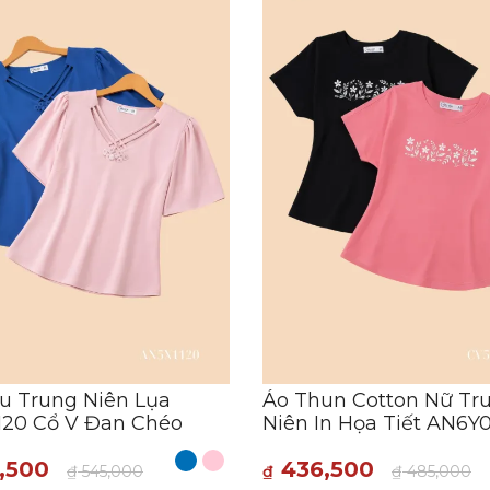
u Trung Niên Lụa
Áo Thun Cotton Nữ Tr
120 Cổ V Đan Chéo
Niên In Họa Tiết AN6Y
,500
436,500
₫
545,000
₫
₫
485,000