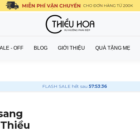
ALE - OFF
BLOG
GIỚI THIỆU
QUÀ TẶNG MẸ
FLASH SALE hết sau
57:53:34
sang
 Thiều