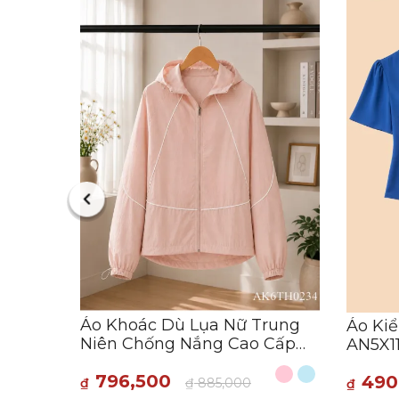
Peplum
Nữ
:46:52
Áo Khoác Dù Lụa Nữ Trung
Áo Kiể
Niên Chống Nắng Cao Cấp
AN5X1
AK6TH0234
796,500
490
₫
₫
885,000
₫