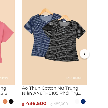
Áo Ki
Niên 
AN5X1
400
₫
F
ung
Áo Thun Cotton Nữ Trung
0316
Niên AN6TH0105 Phối Trụ
Nút
436,500
₫
₫
485,000